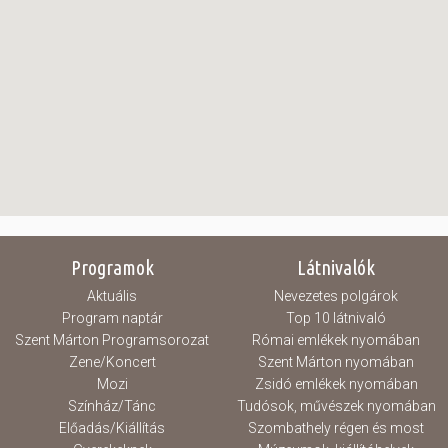
Programok
Látnivalók
Aktuális
Nevezetes polgárok
Program naptár
Top 10 látnivaló
Szent Márton Programsorozat
Római emlékek nyomában
Zene/Koncert
Szent Márton nyomában
Mozi
Zsidó emlékek nyomában
Színház/Tánc
Tudósok, művészek nyomában
Előadás/Kiállítás
Szombathely régen és most