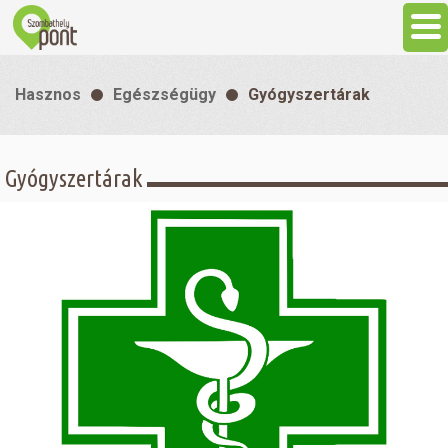
Aktuális
Hasznos
Egészségügy
Gyógyszertárak
Programok
Gyógyszertárak
Látnivalók
Gasztronómia
Szállás
Sport
Szabadidő