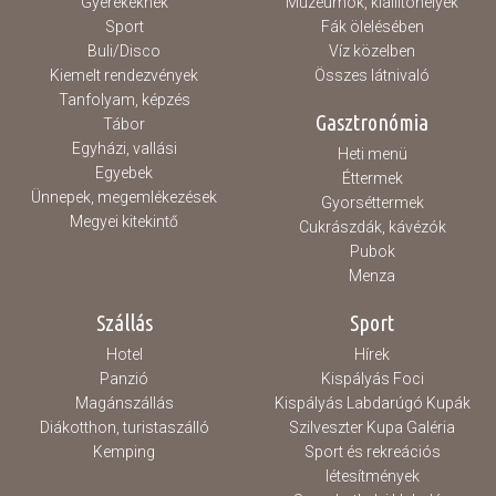
Gyerekeknek
Múzeumok, kiállítóhelyek
Sport
Fák ölelésében
Buli/Disco
Víz közelben
Kiemelt rendezvények
Összes látnivaló
Tanfolyam, képzés
Gasztronómia
Tábor
Egyházi, vallási
Heti menü
Egyebek
Éttermek
Ünnepek, megemlékezések
Gyorséttermek
Megyei kitekintő
Cukrászdák, kávézók
Pubok
Menza
Szállás
Sport
Hotel
Hírek
Panzió
Kispályás Foci
Magánszállás
Kispályás Labdarúgó Kupák
Diákotthon, turistaszálló
Szilveszter Kupa Galéria
Kemping
Sport és rekreációs
létesítmények