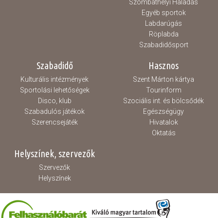
Szombathelyi Haladás
Egyéb sportok
Labdarúgás
Röplabda
Szabadidősport
Szabadidő
Hasznos
Kulturális intézmények
Szent Márton kártya
Sportolási lehetőségek
Tourinform
Disco, klub
Szociális int. és bölcsődék
Szabadulós játékok
Egészségügy
Szerencsejáték
Hivatalok
Oktatás
Helyszínek, szervezők
Szervezők
Helyszínek