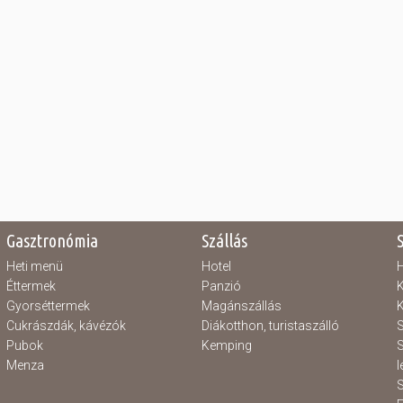
Gasztronómia
Szállás
Heti menü
Hotel
H
Éttermek
Panzió
K
Gyorséttermek
Magánszállás
K
Cukrászdák, kávézók
Diákotthon, turistaszálló
S
Pubok
Kemping
S
Menza
l
S