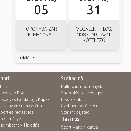
05
31
TORONYBA ZÁRT
MEGÁLLNI TILOS,
ÉLMÉNYNAP
NOSZTALGIÁZNI
KÖTELEZŐ
Hirdetés
Sport
Szabadidő
írek
Kulturális intézmények
ispályás Foci
Sportolási lehetőségek
ispályás Labdarúgó Kupák
Disco, klub
zilveszter Kupa Galéria
Szabadulós játékok
port és rekreációs
Szerencsejáték
Hasznos
étesítmények
zombathelyi Haladás
Szent Márton kártya