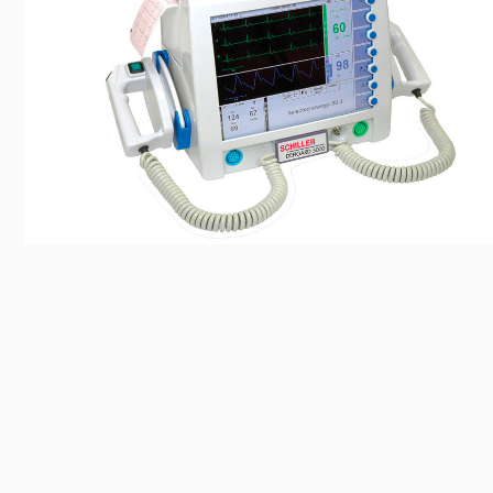
Előadás/Kiállítás
Egyéb spo
Tudóso
Gyerekeknek
nyomá
Labdarúgá
Sport
Szomba
Röplabda
most
Buli/Disco
Szabadidő
Múzeu
Kiemelt rendezvények
kiállít
Fák öl
Tanfolyam, képzés
Víz köz
Tábor
Összes látniv
Egyházi, vallási
Egyebek
Ünnepek,
megemlékezések
Megyei kitekintő