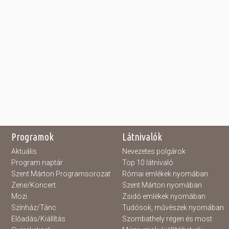
Programok
Látnivalók
Aktuális
Nevezetes polgárok
Program naptár
Top 10 látnivaló
Szent Márton Programsorozat
Római emlékek nyomában
Zene/Koncert
Szent Márton nyomában
Mozi
Zsidó emlékek nyomában
Színház/Tánc
Tudósok, művészek nyomában
Előadás/Kiállítás
Szombathely régen és most