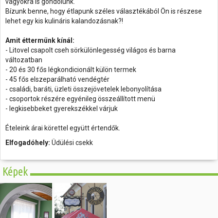
vágyókra is gondolunk.
Bízunk benne, hogy étlapunk széles választékából Ön is részese
lehet egy kis kulináris kalandozásnak?!
Amit éttermünk kínál:
- Litovel csapolt cseh sörkülönlegesség világos és barna
változatban
- 20 és 30 fős légkondicionált külön termek
- 45 fős elszeparálható vendégtér
- családi, baráti, üzleti összejövetelek lebonyolítása
- csoportok részére egyénileg összeállított menü
- legkisebbeket gyerekszékkel várjuk
Ételeink árai körettel együtt értendők.
Elfogadóhely:
Üdülési csekk
Képek