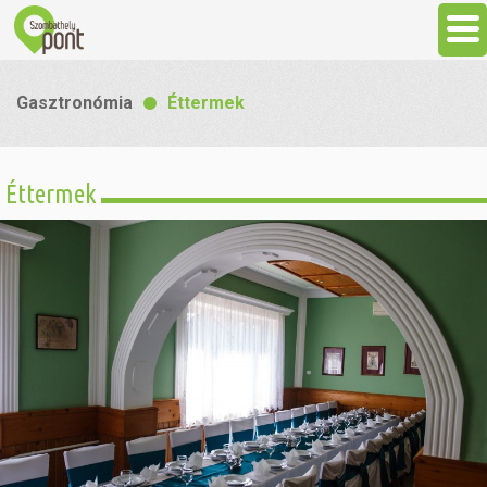
Aktuális
Gasztronómia
Éttermek
Programok
Éttermek
Látnivalók
Gasztronómia
Szállás
Sport
Szabadidő