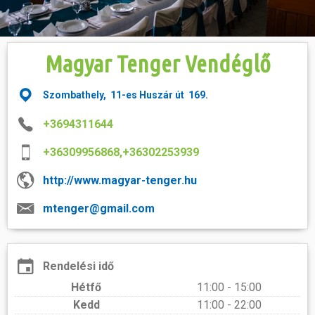
Hasznos
Magyar Tenger Vendéglő
Szombathely, 11-es Huszár út 169.
+3694311644
+36309956868,+36302253939
http://www.magyar-tenger.hu
mtenger@gmail.com
Rendelési idő
Hétfő
11:00 - 15:00
Kedd
11:00 - 22:00