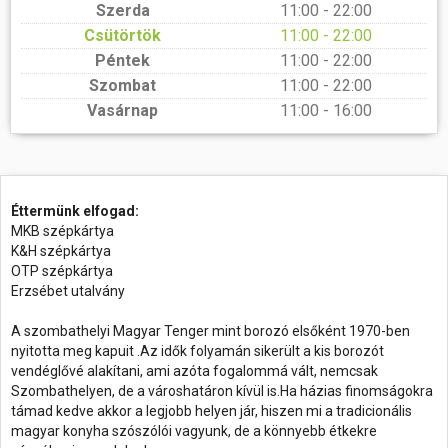
Szerda
11:00 - 22:00
Csütörtök
11:00 - 22:00
Péntek
11:00 - 22:00
Szombat
11:00 - 22:00
Vasárnap
11:00 - 16:00
Éttermünk elfogad:
MKB szépkártya
K&H szépkártya
OTP szépkártya
Erzsébet utalvány
A szombathelyi Magyar Tenger mint borozó elsőként 1970-ben
nyitotta meg kapuit .Az idők folyamán sikerült a kis borozót
vendéglővé alakítani, ami azóta fogalommá vált, nemcsak
Szombathelyen, de a városhatáron kívül is.Ha házias finomságokra
támad kedve akkor a legjobb helyen jár, hiszen mi a tradicionális
magyar konyha szószólói vagyunk, de a könnyebb étkekre