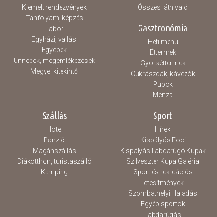
Kiemelt rendezvények
Összes látnivaló
Tanfolyam, képzés
Gasztronómia
Tábor
Egyházi, vallási
Heti menü
Egyebek
Éttermek
Ünnepek, megemlékezések
Gyorséttermek
Megyei kitekintő
Cukrászdák, kávézók
Pubok
Menza
Szállás
Sport
Hotel
Hírek
Panzió
Kispályás Foci
Magánszállás
Kispályás Labdarúgó Kupák
Diákotthon, turistaszálló
Szilveszter Kupa Galéria
Kemping
Sport és rekreációs
létesítmények
Szombathelyi Haladás
Egyéb sportok
Labdarúgás