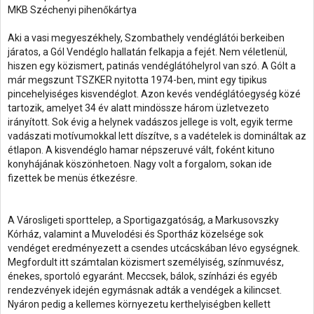
MKB Széchenyi pihenőkártya
Aki a vasi megyeszékhely, Szombathely vendéglátói berkeiben
járatos, a Gól Vendéglo hallatán felkapja a fejét. Nem véletlenül,
hiszen egy közismert, patinás vendéglátóhelyrol van szó. A Gólt a
már megszunt TSZKER nyitotta 1974-ben, mint egy tipikus
pincehelyiséges kisvendéglot. Azon kevés vendéglátóegység közé
tartozik, amelyet 34 év alatt mindössze három üzletvezeto
irányított. Sok évig a helynek vadászos jellege is volt, egyik terme
vadászati motívumokkal lett díszítve, s a vadételek is domináltak az
étlapon. A kisvendéglo hamar népszeruvé vált, foként kituno
konyhájának köszönhetoen. Nagy volt a forgalom, sokan ide
fizettek be menüs étkezésre.
A Városligeti sporttelep, a Sportigazgatóság, a Markusovszky
Kórház, valamint a Muvelodési és Sportház közelsége sok
vendéget eredményezett a csendes utcácskában lévo egységnek.
Megfordult itt számtalan közismert személyiség, színmuvész,
énekes, sportoló egyaránt. Meccsek, bálok, színházi és egyéb
rendezvények idején egymásnak adták a vendégek a kilincset.
Nyáron pedig a kellemes környezetu kerthelyiségben kellett