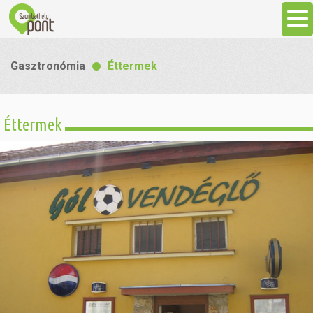
Aktuális
Gasztronómia
Éttermek
Programok
Éttermek
Látnivalók
Gasztronómia
Szállás
Sport
Szabadidő