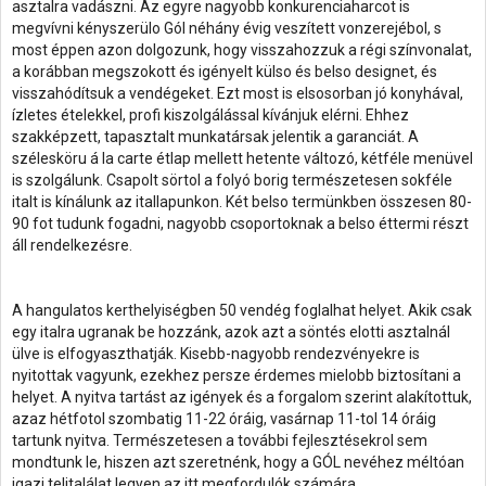
asztalra vadászni. Az egyre nagyobb konkurenciaharcot is
megvívni kényszerülo Gól néhány évig veszített vonzerejébol, s
most éppen azon dolgozunk, hogy visszahozzuk a régi színvonalat,
a korábban megszokott és igényelt külso és belso designet, és
visszahódítsuk a vendégeket. Ezt most is elsosorban jó konyhával,
ízletes ételekkel, profi kiszolgálással kívánjuk elérni. Ehhez
szakképzett, tapasztalt munkatársak jelentik a garanciát. A
szélesköru á la carte étlap mellett hetente változó, kétféle menüvel
is szolgálunk. Csapolt sörtol a folyó borig természetesen sokféle
italt is kínálunk az itallapunkon. Két belso termünkben összesen 80-
90 fot tudunk fogadni, nagyobb csoportoknak a belso éttermi részt
áll rendelkezésre.
A hangulatos kerthelyiségben 50 vendég foglalhat helyet. Akik csak
egy italra ugranak be hozzánk, azok azt a söntés elotti asztalnál
ülve is elfogyaszthatják. Kisebb-nagyobb rendezvényekre is
nyitottak vagyunk, ezekhez persze érdemes mielobb biztosítani a
helyet. A nyitva tartást az igények és a forgalom szerint alakítottuk,
azaz hétfotol szombatig 11-22 óráig, vasárnap 11-tol 14 óráig
tartunk nyitva. Természetesen a további fejlesztésekrol sem
mondtunk le, hiszen azt szeretnénk, hogy a GÓL nevéhez méltóan
igazi telitalálat legyen az itt megfordulók számára.