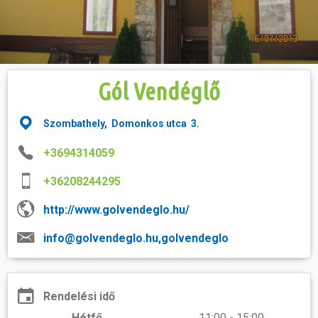
Hasznos
Gól Vendéglő
Szombathely, Domonkos utca 3.
+3694314059
+36208244295
http://www.golvendeglo.hu/
info@golvendeglo.hu,golvendeglo
Rendelési idő
Hétfő
11:00 - 15:00