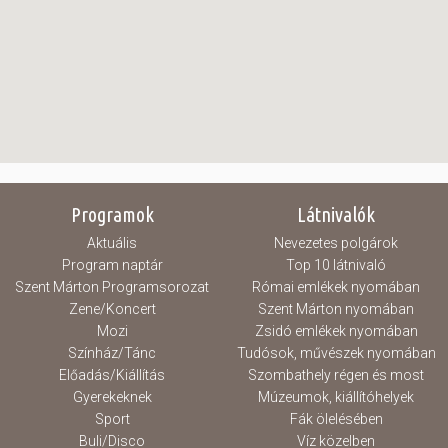
Programok
Látnivalók
Aktuális
Nevezetes polgárok
Program naptár
Top 10 látnivaló
Szent Márton Programsorozat
Római emlékek nyomában
Zene/Koncert
Szent Márton nyomában
Mozi
Zsidó emlékek nyomában
Színház/Tánc
Tudósok, művészek nyomában
Előadás/Kiállítás
Szombathely régen és most
Gyerekeknek
Múzeumok, kiállítóhelyek
Sport
Fák ölelésében
Buli/Disco
Víz közelben