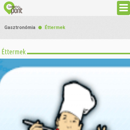
Aktuális
Gasztronómia
Éttermek
Programok
Éttermek
Látnivalók
Gasztronómia
Szállás
Sport
Szabadidő