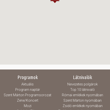
Programok
Látnivalók
Aktuális
Nevezetes polgárok
Program naptár
Top 10 látnivaló
Szent Márton Programsorozat
Római emlékek nyomában
Zene/Koncert
Szent Márton nyomában
Mozi
Zsidó emlékek nyomában