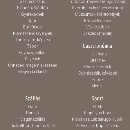
Színház/Tánc
Tudósok, művészek nyomában
Előadás/Kiállítás
Szombathely régen és most
Gyerekeknek
Múzeumok, kiállítóhelyek
Sport
Fák ölelésében
Buli/Disco
Víz közelben
Kiemelt rendezvények
Összes látnivaló
Tanfolyam, képzés
Gasztronómia
Tábor
Egyházi, vallási
Heti menü
Egyebek
Éttermek
Ünnepek, megemlékezések
Gyorséttermek
Megyei kitekintő
Cukrászdák, kávézók
Pubok
Menza
Szállás
Sport
Hotel
Hírek
Panzió
Kispályás Foci
Magánszállás
Kispályás Labdarúgó Kupák
Diákotthon, turistaszálló
Szilveszter Kupa Galéria