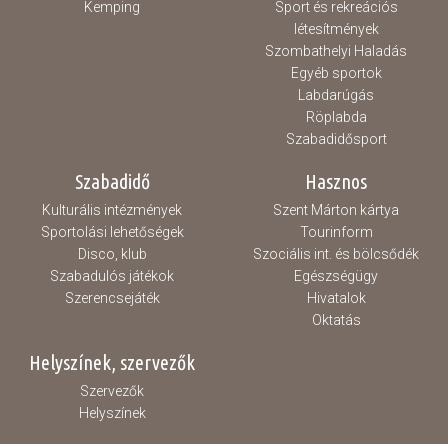
Kemping
Sport és rekreációs
létesítmények
Szombathelyi Haladás
Egyéb sportok
Labdarúgás
Röplabda
Szabadidősport
Szabadidő
Hasznos
Kulturális intézmények
Szent Márton kártya
Sportolási lehetőségek
Tourinform
Disco, klub
Szociális int. és bölcsődék
Szabadulós játékok
Egészségügy
Szerencsejáték
Hivatalok
Oktatás
Helyszínek, szervezők
Szervezők
Helyszínek