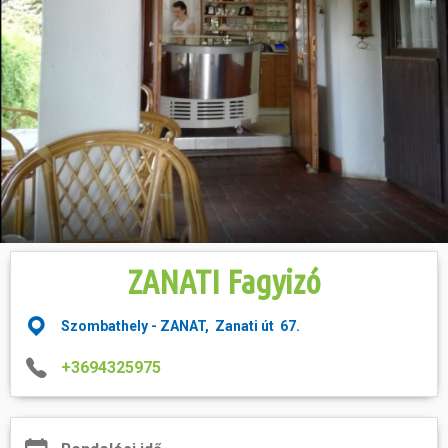
Hasznos
ZANATI Fagyizó
Szombathely - ZANAT, Zanati út 67.
+3694325975