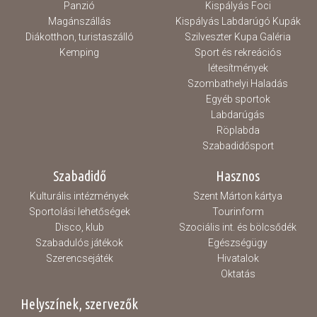
Panzió
Kispályás Foci
Magánszállás
Kispályás Labdarúgó Kupák
Diákotthon, turistaszálló
Szilveszter Kupa Galéria
Kemping
Sport és rekreációs
létesítmények
Szombathelyi Haladás
Egyéb sportok
Labdarúgás
Röplabda
Szabadidősport
Szabadidő
Hasznos
Kulturális intézmények
Szent Márton kártya
Sportolási lehetőségek
Tourinform
Disco, klub
Szociális int. és bölcsődék
Szabadulós játékok
Egészségügy
Szerencsejáték
Hivatalok
Oktatás
Helyszínek, szervezők