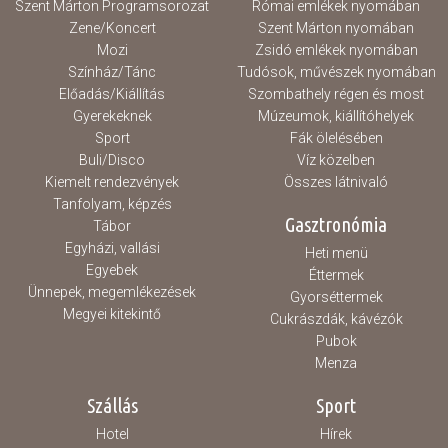
Szent Márton Programsorozat
Római emlékek nyomában
Zene/Koncert
Szent Márton nyomában
Mozi
Zsidó emlékek nyomában
Színház/Tánc
Tudósok, művészek nyomában
Előadás/Kiállítás
Szombathely régen és most
Gyerekeknek
Múzeumok, kiállítóhelyek
Sport
Fák ölelésében
Buli/Disco
Víz közelben
Kiemelt rendezvények
Összes látnivaló
Tanfolyam, képzés
Gasztronómia
Tábor
Egyházi, vallási
Heti menü
Egyebek
Éttermek
Ünnepek, megemlékezések
Gyorséttermek
Megyei kitekintő
Cukrászdák, kávézók
Pubok
Menza
Szállás
Sport
Hotel
Hírek