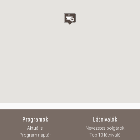
Programok
Látnivalók
Aktuális
Nevezetes polgárok
Program naptár
Top 10 látnivaló