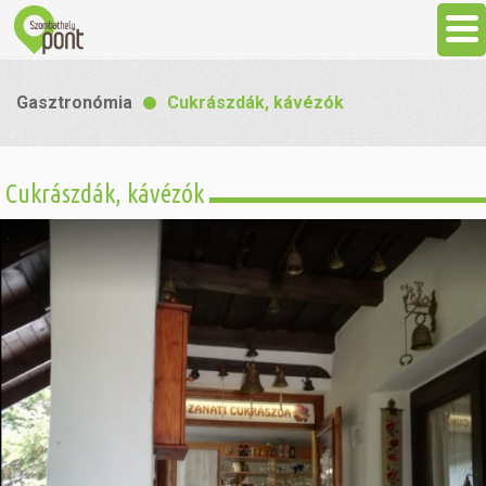
Aktuális
Gasztronómia
Cukrászdák, kávézók
Programok
Cukrászdák, kávézók
Látnivalók
Gasztronómia
Szállás
Sport
Szabadidő