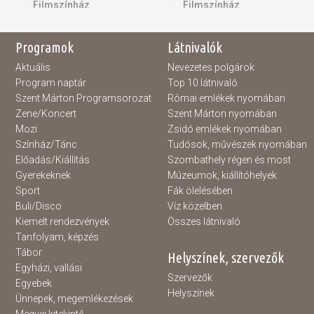
Filmszínház
Filmszínház
Programok
Látnivalók
Aktuális
Nevezetes polgárok
Program naptár
Top 10 látnivaló
Szent Márton Programsorozat
Római emlékek nyomában
Zene/Koncert
Szent Márton nyomában
Mozi
Zsidó emlékek nyomában
Színház/Tánc
Tudósok, művészek nyomában
Előadás/Kiállítás
Szombathely régen és most
Gyerekeknek
Múzeumok, kiállítóhelyek
Sport
Fák ölelésében
Buli/Disco
Víz közelben
Kiemelt rendezvények
Összes látnivaló
Tanfolyam, képzés
Tábor
Helyszínek, szervezők
Egyházi, vallási
Szervezők
Egyebek
Helyszínek
Ünnepek, megemlékezések