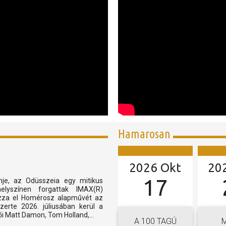
Hamarosan
2026 Okt
20
17
mje, az Odüsszeia egy mitikus
lyszínen forgattak IMAX(R)
hozza el Homérosz alapművét az
zerte 2026. júliusában kerül a
 Matt Damon, Tom Holland,...
A 100 TAGÚ
M