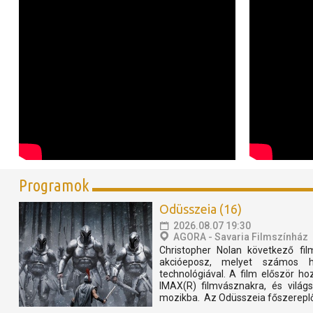
Programok
Odüsszeia (16)
2026.08.07 19:30
AGORA - Savaria Filmszínház
Christopher Nolan következő fil
akcióeposz, melyet számos he
technológiával. A film először 
IMAX(R) filmvásznakra, és világs
mozikba. Az Odüsszeia főszereplői