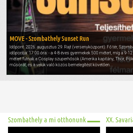
Előadás/Kiállítás
Egyéb spo
Tudóso
Gyerekeknek
nyomá
Labdarúgá
Sport
Szomba
Röplabda
most
Buli/Disco
MOVE - Szombathely Sunset Run
Szabadidő
Múzeu
Időpont: 2026. augusztus 29. Rajt (versenyközpont): Fő tér, Szom
Kiemelt rendezvények
kiállít
időpontja: 17.00 óra: - a 4-8 éves gyermekek 500 métert, míg a 9-
métert futnak a Cosplay szuperhősök (Amerika kapitány, Thor, P
Fák öl
Tanfolyam, képzés
műsorát, és a velük való közös bemelegítést követően....
Víz köz
Tábor
Összes látniv
Egyházi, vallási
Egyebek
Ünnepek,
megemlékezések
Szombathely a mi otthonunk
XX. Savar
Megyei kitekintő