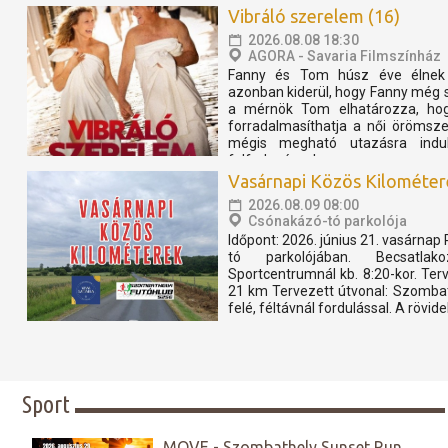
Vibráló szerelem (16)
2026.08.08 18:30
AGORA - Savaria Filmszínház
Fanny és Tom húsz éve élnek 
azonban kiderül, hogy Fanny még 
a mérnök Tom elhatározza, hogy
forradalmasíthatja a női örömsze
mégis megható utazásra indul
felfedezéssel...
Vasárnapi Közös Kilométer
2026.08.09 08:00
Csónakázó-tó parkolója
Időpont: 2026. június 21. vasárnap
tó parkolójában. Becsatla
Sportcentrumnál kb. 8:20-kor. Ter
21 km Tervezett útvonal: Szombat
felé, féltávnál fordulással. A rövide
Sport
MOVE - Szombathely Sunset Run