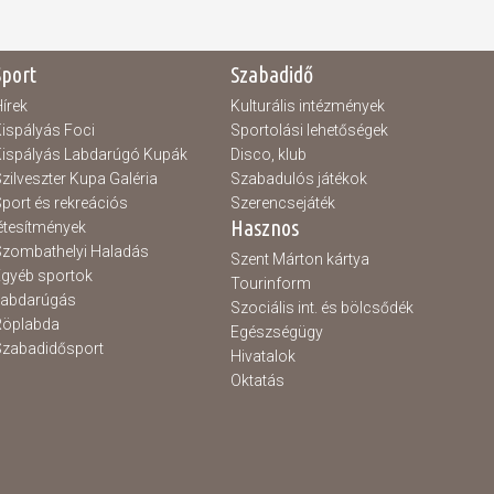
Sport
Szabadidő
írek
Kulturális intézmények
ispályás Foci
Sportolási lehetőségek
ispályás Labdarúgó Kupák
Disco, klub
zilveszter Kupa Galéria
Szabadulós játékok
port és rekreációs
Szerencsejáték
Hasznos
étesítmények
zombathelyi Haladás
Szent Márton kártya
gyéb sportok
Tourinform
Labdarúgás
Szociális int. és bölcsődék
Röplabda
Egészségügy
zabadidősport
Hivatalok
Oktatás