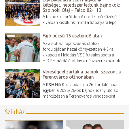
kétséget, hetedszer lettünk bajnokok:
Szolnoki Olaj – Falco 82-113
A bajnoki címről döntő ötödik mérkőzésén
kiválóan kezdtünk, mind a tíz pályára lépő
játékosunk szerzett kosarat és 10 ponttal
megléptünk. Aztán valóságos kosáresőt
Fájó búcsú 15 esztendő után
zúdítottunk rájuk, a félidőben, 14 pont volt
Az alsóházi rájátszásás utolsó
az előnyünk. A harmadik játékrészben
fordulójában hazai környezetben 4-3-ra
teljesen szétestek a hazaiak, a hajrában
kikapott a Haladás VSE futsalcsapata a
pedig jól menedzseltük...
H.O.P.E. gárdájától, így a négyszeres bajnok,
ötszörös Magyar Kupa-győztes együttes
Vereséggel zártuk a bajnoki szezont a
kiesett az NB I.-ből. A 2025/26-os szezon
Ferencváros otthonában
utolsó mérkőzése előtt tudni lehetett, hogy a
Haladás számára még...
A K&H Női Kézilabda Liga 26. fordulójában,
egyben a 2025/26-os bajnoki idény utolsó
mérkőzésén a Ferencváros vendégeként
léptünk pályára. A találkozó első félidejében
csapatunk fegyelmezett játékkal és gyors
Színház
támadásokkal igyekezett tartani a lépést a
tabella második helyén álló fővárosi
együttessel....