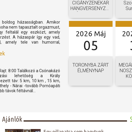
CIGÁNYZENEKAR
Szo
HANGVERSENYZENEKARI
Su
GÁLAKONCERTJE
boldog házasságban. Amikor
soha nem tapasztalt orgazmust,
 feltalál egy eszközt, amely
2026 Máj
20
rzést. A házaspár így egy vad,
05
, amely tele van humorral,
ek
TORONYBA ZÁRT
MEGÁL
ÉLMÉNYNAP
NOSZ
 Rajt: 8:00 Találkozó a Csónakázó
kozási lehetőség a Király
KÖ
vezett táv: 5 km, 10 km , 15 km,
hely - Nárai -tovább Pornóapáti
bb távok féltávnál...
Ajánlók
Egy pillanatra sem hagytunk