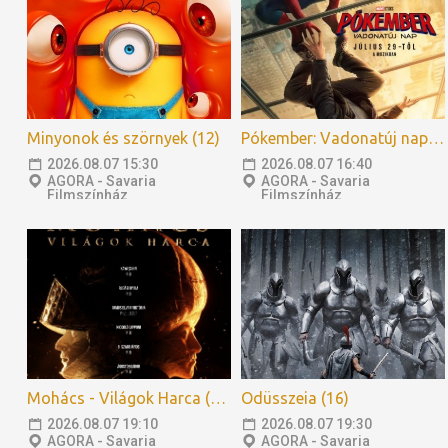
Minyonok és szörnyek (12)
Pókember: Vadonatúj nap (12)
2026.08.07 15:30
2026.08.07 16:40
AGORA - Savaria
AGORA - Savaria
Filmszínház
Filmszínház
Mohács - Világok Harca (12)
Odüsszeia (16)
2026.08.07 19:10
2026.08.07 19:30
AGORA - Savaria
AGORA - Savaria