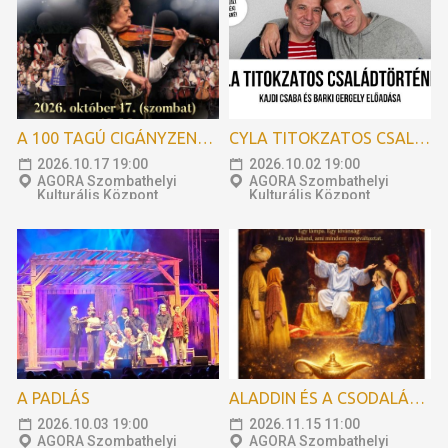
A 100 TAGÚ CIGÁNYZENEKAR HANGVERSENYZENEKARI GÁLAKONCERTJE
CYLA TITOKZATOS CSALÁDTÖRTÉNETE
2026.10.17 19:00
2026.10.02 19:00
AGORA Szombathelyi
AGORA Szombathelyi
Kulturális Központ
Kulturális Központ
A PADLÁS
ALADDIN ÉS A CSODALÁMPA
2026.10.03 19:00
2026.11.15 11:00
AGORA Szombathelyi
AGORA Szombathelyi