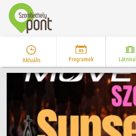
Programok
Látniva
Aktuális
Program naptár
Hírek
Neveze
Top 10 
Szent Márton
Kispályás 
Programsorozat
Kispályás
Római 
Zene/Koncert
Kupák
nyomá
Mozi
Sport és r
Szent 
létesítmé
nyomá
Színház/Tánc
Szombathe
Zsidó 
nyomá