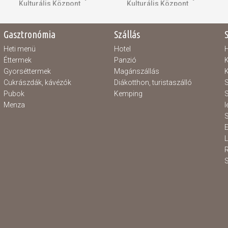
Kulturális Központ
Kulturális Központ
Gasztronómia
Szállás
Heti menü
Hotel
H
Éttermek
Panzió
K
Gyorséttermek
Magánszállás
K
Cukrászdák, kávézók
Diákotthon, turistaszálló
S
Pubok
Kemping
S
Menza
l
S
E
S