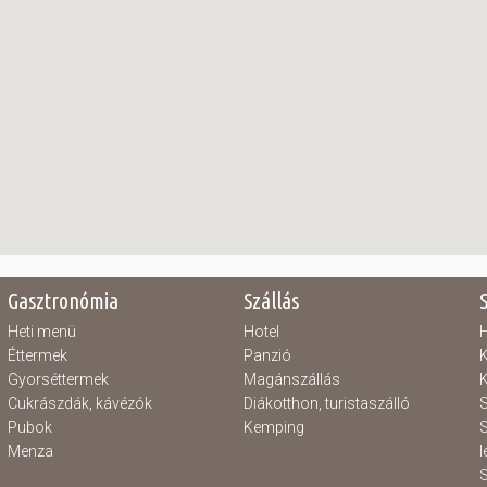
Gasztronómia
Szállás
Heti menü
Hotel
H
Éttermek
Panzió
K
Gyorséttermek
Magánszállás
K
Cukrászdák, kávézók
Diákotthon, turistaszálló
S
Pubok
Kemping
S
Menza
l
S