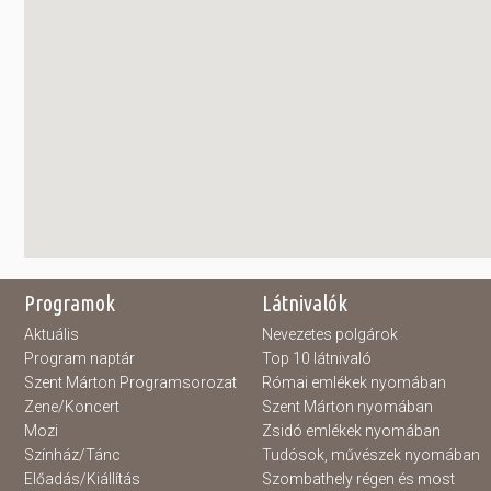
Programok
Látnivalók
Aktuális
Nevezetes polgárok
Program naptár
Top 10 látnivaló
Szent Márton Programsorozat
Római emlékek nyomában
Zene/Koncert
Szent Márton nyomában
Mozi
Zsidó emlékek nyomában
Színház/Tánc
Tudósok, művészek nyomában
Előadás/Kiállítás
Szombathely régen és most