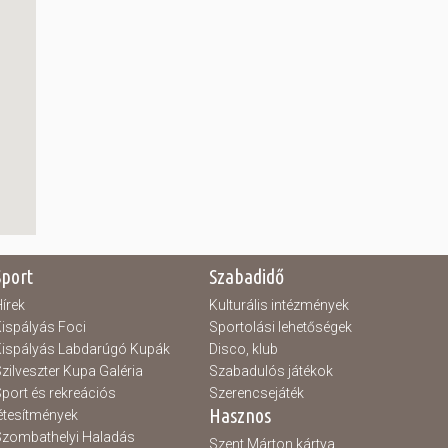
Sport
Szabadidő
írek
Kulturális intézmények
ispályás Foci
Sportolási lehetőségek
ispályás Labdarúgó Kupák
Disco, klub
zilveszter Kupa Galéria
Szabadulós játékok
port és rekreációs
Szerencsejáték
Hasznos
étesítmények
zombathelyi Haladás
Szent Márton kártya