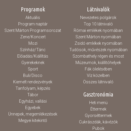
Programok
Látnivalók
Aktuális
Nevezetes polgárok
Program naptár
Top 10 látnivaló
Szent Márton Programsorozat
Római emlékek nyomában
Zene/Koncert
Szent Márton nyomában
Mozi
Zsidó emlékek nyomában
Színház/Tánc
Tudósok, művészek nyomában
Előadás/Kiállítás
Szombathely régen és most
Gyerekeknek
Múzeumok, kiállítóhelyek
Sport
Fák ölelésében
Buli/Disco
Víz közelben
Kiemelt rendezvények
Összes látnivaló
Tanfolyam, képzés
Gasztronómia
Tábor
Egyházi, vallási
Heti menü
Egyebek
Éttermek
Ünnepek, megemlékezések
Gyorséttermek
Megyei kitekintő
Cukrászdák, kávézók
Pubok