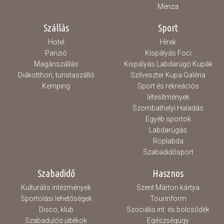
Menza
Szállás
Sport
Hotel
Hírek
Panzió
Kispályás Foci
Magánszállás
Kispályás Labdarúgó Kupák
Diákotthon, turistaszálló
Szilveszter Kupa Galéria
Kemping
Sport és rekreációs
létesítmények
Szombathelyi Haladás
Egyéb sportok
Labdarúgás
Röplabda
Szabadidősport
Szabadidő
Hasznos
Kulturális intézmények
Szent Márton kártya
Sportolási lehetőségek
Tourinform
Disco, klub
Szociális int. és bölcsődék
Szabadulós játékok
Egészségügy