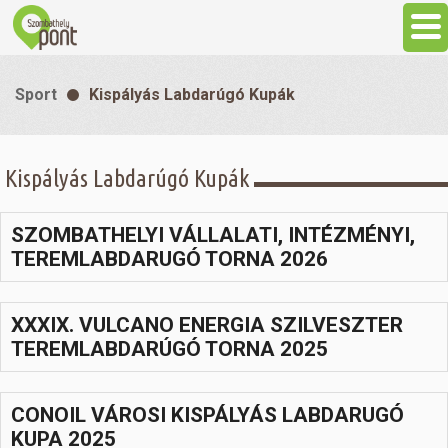
Aktuális
Sport
Kispályás Labdarúgó Kupák
Programok
Kispályás Labdarúgó Kupák
Látnivalók
SZOMBATHELYI VÁLLALATI, INTÉZMÉNYI,
Gasztronómia
TEREMLABDARUGÓ TORNA 2026
Szállás
XXXIX. VULCANO ENERGIA SZILVESZTER
TEREMLABDARÚGÓ TORNA 2025
Sport
CONOIL VÁROSI KISPÁLYÁS LABDARUGÓ
Szabadidő
KUPA 2025