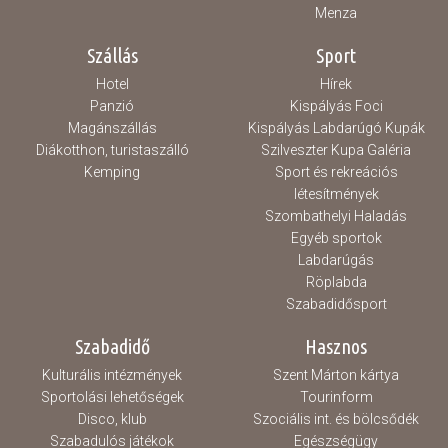
Menza
Szállás
Sport
Hotel
Hírek
Panzió
Kispályás Foci
Magánszállás
Kispályás Labdarúgó Kupák
Diákotthon, turistaszálló
Szilveszter Kupa Galéria
Kemping
Sport és rekreációs
létesítmények
Szombathelyi Haladás
Egyéb sportok
Labdarúgás
Röplabda
Szabadidősport
Szabadidő
Hasznos
Kulturális intézmények
Szent Márton kártya
Sportolási lehetőségek
Tourinform
Disco, klub
Szociális int. és bölcsődék
Szabadulós játékok
Egészségügy