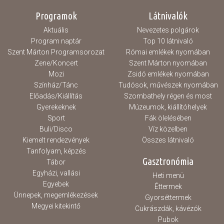
Programok
Látnivalók
Aktuális
Nevezetes polgárok
Program naptár
Top 10 látnivaló
Szent Márton Programsorozat
Római emlékek nyomában
Zene/Koncert
Szent Márton nyomában
Mozi
Zsidó emlékek nyomában
Színház/Tánc
Tudósok, művészek nyomában
Előadás/Kiállítás
Szombathely régen és most
Gyerekeknek
Múzeumok, kiállítóhelyek
Sport
Fák ölelésében
Buli/Disco
Víz közelben
Kiemelt rendezvények
Összes látnivaló
Tanfolyam, képzés
Gasztronómia
Tábor
Egyházi, vallási
Heti menü
Egyebek
Éttermek
Ünnepek, megemlékezések
Gyorséttermek
Megyei kitekintő
Cukrászdák, kávézók
Pubok