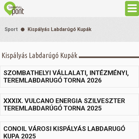
Aktuális
Sport
Kispályás Labdarúgó Kupák
Programok
Kispályás Labdarúgó Kupák
Látnivalók
SZOMBATHELYI VÁLLALATI, INTÉZMÉNYI,
Gasztronómia
TEREMLABDARUGÓ TORNA 2026
Szállás
XXXIX. VULCANO ENERGIA SZILVESZTER
TEREMLABDARÚGÓ TORNA 2025
Sport
CONOIL VÁROSI KISPÁLYÁS LABDARUGÓ
Szabadidő
KUPA 2025