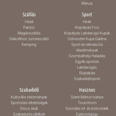
Menza
Szállás
Sport
Hotel
Hírek
Panzió
Kispályás Foci
Magánszállás
Kispályás Labdarúgó Kupák
Diákotthon, turistaszálló
Szilveszter Kupa Galéria
Kemping
Sport és rekreációs
létesítmények
Szombathelyi Haladás
Egyéb sportok
Labdarúgás
Röplabda
Szabadidősport
Szabadidő
Hasznos
Kulturális intézmények
Szent Márton kártya
Sportolási lehetőségek
Tourinform
Disco, klub
Szociális int. és bölcsődék
Szabadulós játékok
Egészségügy