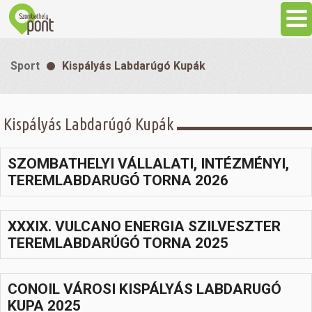
Aktuális
Sport
Kispályás Labdarúgó Kupák
Programok
Kispályás Labdarúgó Kupák
Látnivalók
SZOMBATHELYI VÁLLALATI, INTÉZMÉNYI,
Gasztronómia
TEREMLABDARUGÓ TORNA 2026
Szállás
XXXIX. VULCANO ENERGIA SZILVESZTER
TEREMLABDARÚGÓ TORNA 2025
Sport
CONOIL VÁROSI KISPÁLYÁS LABDARUGÓ
Szabadidő
KUPA 2025