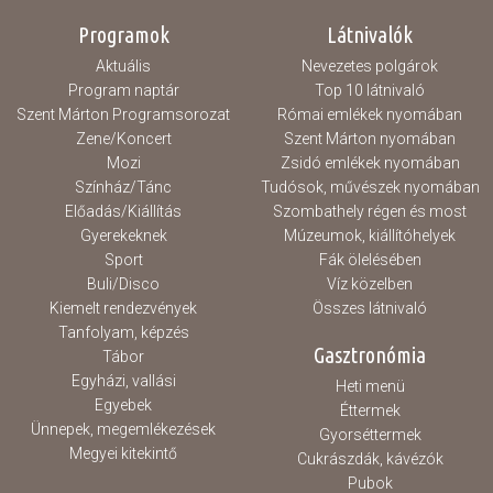
Programok
Látnivalók
Aktuális
Nevezetes polgárok
Program naptár
Top 10 látnivaló
Szent Márton Programsorozat
Római emlékek nyomában
Zene/Koncert
Szent Márton nyomában
Mozi
Zsidó emlékek nyomában
Színház/Tánc
Tudósok, művészek nyomában
Előadás/Kiállítás
Szombathely régen és most
Gyerekeknek
Múzeumok, kiállítóhelyek
Sport
Fák ölelésében
Buli/Disco
Víz közelben
Kiemelt rendezvények
Összes látnivaló
Tanfolyam, képzés
Gasztronómia
Tábor
Egyházi, vallási
Heti menü
Egyebek
Éttermek
Ünnepek, megemlékezések
Gyorséttermek
Megyei kitekintő
Cukrászdák, kávézók
Pubok