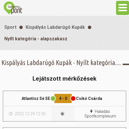
Aktuális
Sport
Kispályás Labdarúgó Kupák
Programok
Nyílt kategória - alapszakasz
Látnivalók
Kispályás Labdarúgó Kupák - Nyílt kategória - alapszakasz -
Gasztronómia
Lejátszott mérkőzések
Szállás
Atlantisz Sé SE
4 - 0
Csikó Csárda
Sport
Haladás
2022.12.29 12:35
Sportkomplexum
Szabadidő