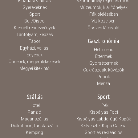
Előadás/Kiállítás
Szombathely régen és most
Gyerekeknek
Múzeumok, kiállítóhelyek
Sport
Fák ölelésében
Buli/Disco
Víz közelben
Kiemelt rendezvények
Összes látnivaló
Tanfolyam, képzés
Gasztronómia
Tábor
Egyházi, vallási
Heti menü
Egyebek
Éttermek
Ünnepek, megemlékezések
Gyorséttermek
Megyei kitekintő
Cukrászdák, kávézók
Pubok
Menza
Szállás
Sport
Hotel
Hírek
Panzió
Kispályás Foci
Magánszállás
Kispályás Labdarúgó Kupák
Diákotthon, turistaszálló
Szilveszter Kupa Galéria
Kemping
Sport és rekreációs