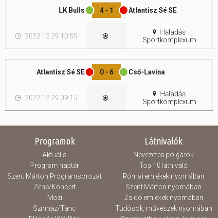
LK Bulls
4 - 1
Atlantisz Sé SE
Hasznos
Haladás
2022.12.29 10:55
Sportkomplexum
Atlantisz Sé SE
0 - 6
Cső-Lavina
Haladás
2022.12.29 09:15
Sportkomplexum
Programok
Látnivalók
Aktuális
Nevezetes polgárok
Program naptár
Top 10 látnivaló
Szent Márton Programsorozat
Római emlékek nyomában
Zene/Koncert
Szent Márton nyomában
Mozi
Zsidó emlékek nyomában
Színház/Tánc
Tudósok, művészek nyomában