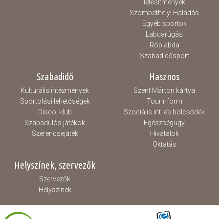
létesítmények
Szombathelyi Haladás
Egyéb sportok
Labdarúgás
Röplabda
Szabadidősport
Szabadidő
Hasznos
Kulturális intézmények
Szent Márton kártya
Sportolási lehetőségek
Tourinform
Disco, klub
Szociális int. és bölcsődék
Szabadulós játékok
Egészségügy
Szerencsejáték
Hivatalok
Oktatás
Helyszínek, szervezők
Szervezők
Helyszínek