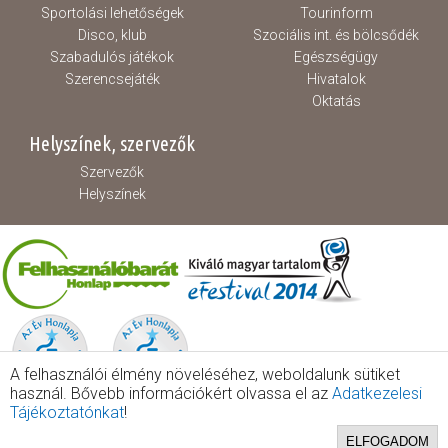
Sportolási lehetőségek
Tourinform
Disco, klub
Szociális int. és bölcsődék
Szabadulós játékok
Egészségügy
Szerencsejáték
Hivatalok
Oktatás
Helyszínek, szervezők
Szervezők
Helyszínek
A felhasználói élmény növeléséhez, weboldalunk sütiket
használ. Bővebb információkért olvassa el az
Adatkezelesi
Tájékoztatónkat
!
ELFOGADOM