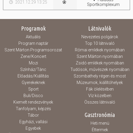
2021.12.29 13:25
Sportkomplexum
Programok
Látnivalók
Aktuális
Nevezetes polgárok
Program naptár
Top 10 látnivaló
Szent Márton Programsorozat
Római emlékek nyomában
Zene/Koncert
Szent Márton nyomában
Mozi
Zsidó emlékek nyomában
Színház/Tánc
Tudósok, művészek nyomában
Előadás/Kiállítás
Szombathely régen és most
Gyerekeknek
Múzeumok, kiállítóhelyek
Sport
Fák ölelésében
Buli/Disco
Víz közelben
Kiemelt rendezvények
Összes látnivaló
Tanfolyam, képzés
Gasztronómia
Tábor
Egyházi, vallási
Heti menü
Egyebek
Éttermek