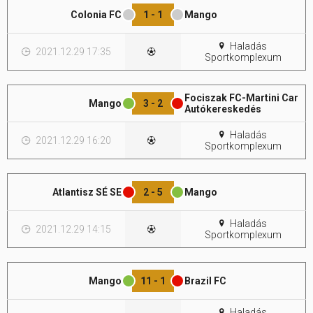
Colonia FC
1 - 1
Mango
Hasznos
Haladás
2021.12.29 17:35
Sportkomplexum
Fociszak FC-Martini Car
Mango
3 - 2
Autókereskedés
Haladás
2021.12.29 16:20
Sportkomplexum
Atlantisz SÉ SE
2 - 5
Mango
Haladás
2021.12.29 14:15
Sportkomplexum
Mango
11 - 1
Brazil FC
Haladás