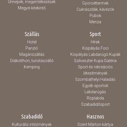
Ünnepek, megemlékezések
Gyorséttermek
Megyei kitekintő
Cukrászdák, kávézók
Pubok
Menza
Szállás
Sport
Hotel
Hírek
Panzió
Kispályás Foci
Magánszállás
Kispályás Labdarúgó Kupák
Diákotthon, turistaszálló
Szilveszter Kupa Galéria
Kemping
Sport és rekreációs
létesítmények
Szombathelyi Haladás
Egyéb sportok
Labdarúgás
Röplabda
Szabadidősport
Szabadidő
Hasznos
Kulturális intézmények
Szent Márton kártya