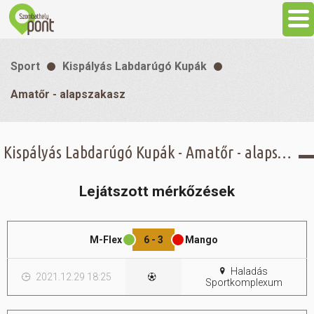
Aktuális
Sport
Kispályás Labdarúgó Kupák
Programok
Amatőr - alapszakasz
Látnivalók
Kispályás Labdarúgó Kupák - Amatőr - alapszakasz -
Gasztronómia
Lejátszott mérkőzések
Szállás
M-Flex
6 - 3
Mango
Sport
Haladás
2021.12.29 18:25
Sportkomplexum
Szabadidő