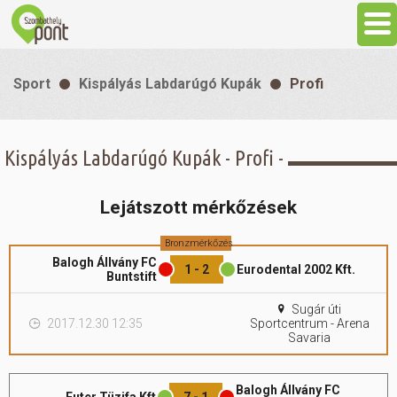
Aktuális
Sport
Kispályás Labdarúgó Kupák
Profi
Programok
Kispályás Labdarúgó Kupák - Profi -
Látnivalók
Lejátszott mérkőzések
Gasztronómia
Bronzmérkőzés
Balogh Állvány FC
1 - 2
Eurodental 2002 Kft.
Szállás
Buntstift
Sugár úti
2017.12.30 12:35
Sportcentrum - Arena
Sport
Savaria
Szabadidő
Balogh Állvány FC