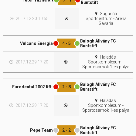
Futer Tüzifa Kft
7 - 1
Buntstift
Hasznos
Sugár úti
2017.12.30 10:55
Sportcentrum - Arena
Savaria
Balogh Állvány FC
Vulcano Energia
4 - 5
Buntstift
Haladás
2017.12.29 17:20
Sportkomplexum -
Sportcsarnok 1-es pálya
Balogh Állvány FC
Eurodental 2002 Kft.
2 - 8
Buntstift
Haladás
2017.12.29 17:20
Sportkomplexum -
Sportcsarnok 1-es pálya
Balogh Állvány FC
Pepe Team
2 - 2
Buntstift