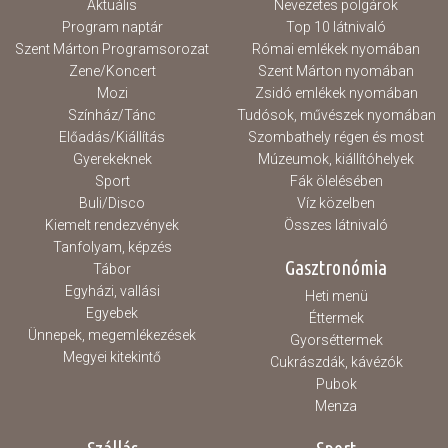
Aktuális
Nevezetes polgárok
Program naptár
Top 10 látnivaló
Szent Márton Programsorozat
Római emlékek nyomában
Zene/Koncert
Szent Márton nyomában
Mozi
Zsidó emlékek nyomában
Színház/Tánc
Tudósok, művészek nyomában
Előadás/Kiállítás
Szombathely régen és most
Gyerekeknek
Múzeumok, kiállítóhelyek
Sport
Fák ölelésében
Buli/Disco
Víz közelben
Kiemelt rendezvények
Összes látnivaló
Tanfolyam, képzés
Gasztronómia
Tábor
Egyházi, vallási
Heti menü
Egyebek
Éttermek
Ünnepek, megemlékezések
Gyorséttermek
Megyei kitekintő
Cukrászdák, kávézók
Pubok
Menza