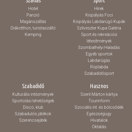
Szállás
Sport
Hotel
Hírek
Panzió
Kispályás Foci
Magánszállás
Kispályás Labdarúgó Kupák
Diákotthon, turistaszálló
Szilveszter Kupa Galéria
Kemping
Sport és rekreációs
létesítmények
Szombathelyi Haladás
Egyéb sportok
Labdarúgás
Röplabda
Szabadidősport
Szabadidő
Hasznos
Kulturális intézmények
Szent Márton kártya
Sportolási lehetőségek
Tourinform
Disco, klub
Szociális int. és bölcsődék
Szabadulós játékok
Egészségügy
Szerencsejáték
Hivatalok
Oktatás