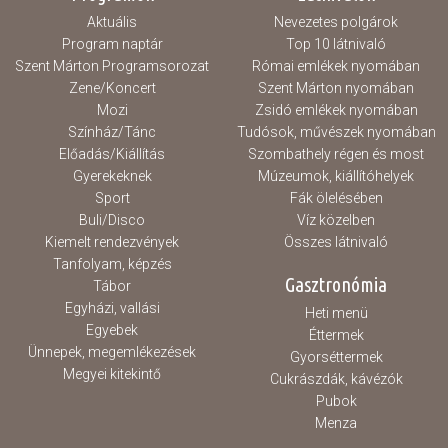
Aktuális
Nevezetes polgárok
Program naptár
Top 10 látnivaló
Szent Márton Programsorozat
Római emlékek nyomában
Zene/Koncert
Szent Márton nyomában
Mozi
Zsidó emlékek nyomában
Színház/Tánc
Tudósok, művészek nyomában
Előadás/Kiállítás
Szombathely régen és most
Gyerekeknek
Múzeumok, kiállítóhelyek
Sport
Fák ölelésében
Buli/Disco
Víz közelben
Kiemelt rendezvények
Összes látnivaló
Tanfolyam, képzés
Gasztronómia
Tábor
Egyházi, vallási
Heti menü
Egyebek
Éttermek
Ünnepek, megemlékezések
Gyorséttermek
Megyei kitekintő
Cukrászdák, kávézók
Pubok
Menza