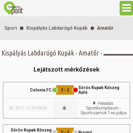
Aktuális
Sport
Kispályás Labdarúgó Kupák
Amatőr
Programok
Kispályás Labdarúgó Kupák - Amatőr -
Látnivalók
Lejátszott mérkőzések
Gasztronómia
Sörös Kupak Kőszeg
Colonia FC
3 - 2
Szállás
Autó
Haladás
2017.12.29 09:00
Sportkomplexum -
Sport
Sportcsarnok 1-es pálya
Szabadidő
Sörös Kupak Kőszeg
3 - 3
Brigád