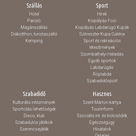
Szállás
Sport
Hotel
Hírek
Panzió
Kispályás Foci
Magánszállás
Kispályás Labdarúgó Kupák
Diákotthon, turistaszálló
Szilveszter Kupa Galéria
Kemping
Sport és rekreációs
létesítmények
Szombathelyi Haladás
Egyéb sportok
Labdarúgás
Röplabda
Szabadidősport
Szabadidő
Hasznos
Kulturális intézmények
Szent Márton kártya
Sportolási lehetőségek
Tourinform
Disco, klub
Szociális int. és bölcsődék
Szabadulós játékok
Egészségügy
Szerencsejáték
Hivatalok
Oktatás