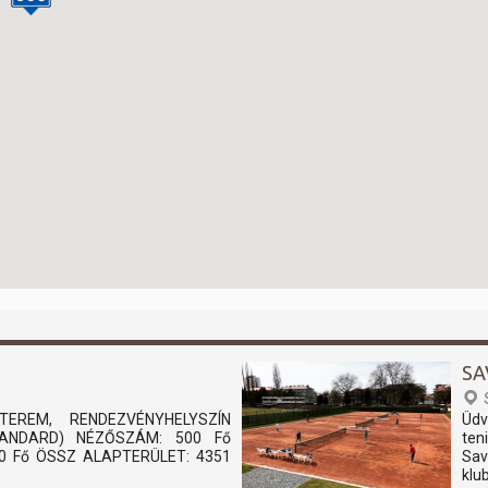
SA
TEREM, RENDEZVÉNYHELYSZÍN
Üdv
STANDARD) NÉZŐSZÁM: 500 Fő
ten
0 Fő ÖSSZ ALAPTERÜLET: 4351
Sav
klu