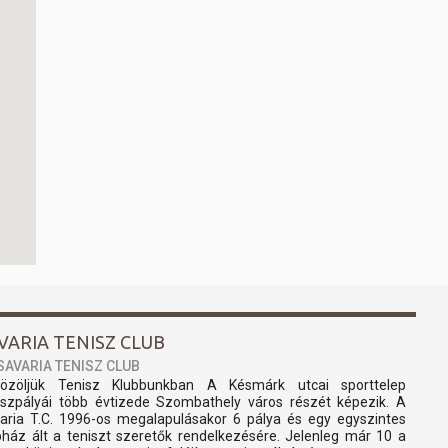
VARIA TENISZ CLUB
SAVARIA TENISZ CLUB
özöljük Tenisz Klubbunkban A Késmárk utcai sporttelep
iszpályái több évtizede Szombathely város részét képezik. A
aria T.C. 1996-os megalapulásakor 6 pálya és egy egyszintes
bház ált a teniszt szeretők rendelkezésére. Jelenleg már 10 a