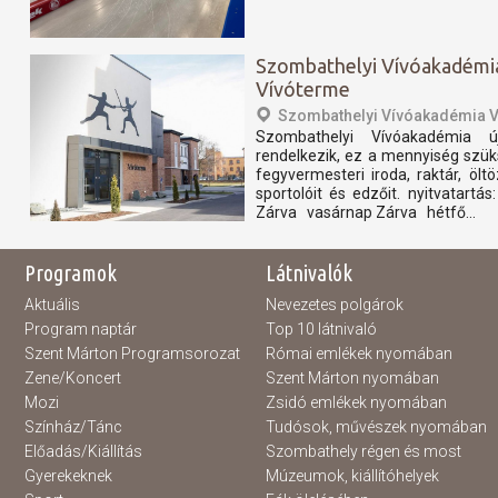
Szombathelyi Vívóakadémi
Vívóterme
Szombathelyi Vívóakadémia 
Szombathelyi Vívóakadémia ú
rendelkezik, ez a mennyiség szük
fegyvermesteri iroda, raktár, ölt
sportolóit és edzőit. nyitvatar
Zárva vasárnap Zárva hétfő...
Programok
Látnivalók
Aktuális
Nevezetes polgárok
Program naptár
Top 10 látnivaló
Szent Márton Programsorozat
Római emlékek nyomában
Zene/Koncert
Szent Márton nyomában
Mozi
Zsidó emlékek nyomában
Színház/Tánc
Tudósok, művészek nyomában
Előadás/Kiállítás
Szombathely régen és most
Gyerekeknek
Múzeumok, kiállítóhelyek