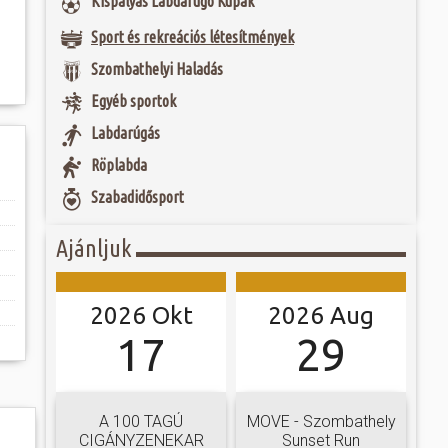
Kispályás Labdarúgó Kupák
togatva...
 és szombat egy új valóság...
eumot 1968-ban
Sport és rekreációs létesítmények
os (1903-1975),
ebész főorvos, aki
ójában, egyben
ó mérkőzésén a
egye közönségének
Szombathelyi Haladás
ra. A találkozó
eményét. A főorvos
ett játékkal és
lan szenvedéllyel
Egyéb sportok
ani a lépést a
yüttessel....
Labdarúgás
Röplabda
Szabadidősport
Ajánljuk
2026 Okt
2026 Aug
17
29
A 100 TAGÚ
MOVE - Szombathely
CIGÁNYZENEKAR
Sunset Run