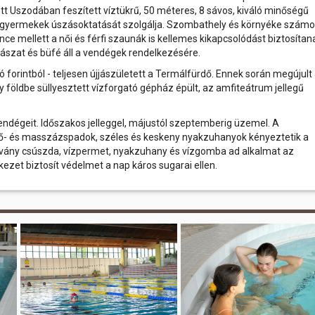
dett Uszodában feszített víztükrű, 50 méteres, 8 sávos, kiváló minőségű
 gyermekek úszásoktatását szolgálja. Szombathely és környéke szám
ence mellett a női és férfi szaunák is kellemes kikapcsolódást biztosítan
ászat és büfé áll a vendégek rendelkezésére.
 forintból - teljesen újjászületett a Termálfürdő. Ennek során megújult
földbe süllyesztett vízforgató gépház épült, az amfiteátrum jellegű
endégeit. Időszakos jelleggel, májustól szeptemberig üzemel. A
gő- és masszázspadok, széles és keskeny nyakzuhanyok kényeztetik a
rvány csúszda, vízpermet, nyakzuhany és vízgomba ad alkalmat az
ezet biztosít védelmet a nap káros sugarai ellen.