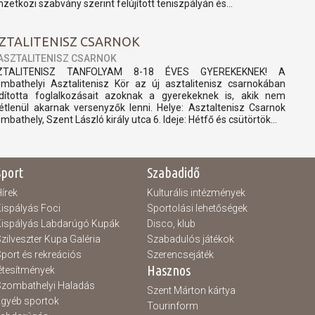
zetközi szabvány szerint felújított teniszpályán és...
ZTALITENISZ CSARNOK
ASZTALITENISZ CSARNOK
ZTALITENISZ TANFOLYAM 8-18 ÉVES GYEREKEKNEK! A
mbathelyi Asztalitenisz Kör az új asztalitenisz csarnokában
ndította foglalkozásait azoknak a gyerekeknek is, akik nem
tétlenül akarnak versenyzők lenni. Helye: Asztaltenisz Csarnok
mbathely, Szent László király utca 6. Ideje: Hétfő és csütörtök...
Sport
Szabadidő
írek
Kulturális intézmények
ispályás Foci
Sportolási lehetőségek
ispályás Labdarúgó Kupák
Disco, klub
zilveszter Kupa Galéria
Szabadulós játékok
port és rekreációs
Szerencsejáték
Hasznos
étesítmények
zombathelyi Haladás
Szent Márton kártya
gyéb sportok
Tourinform