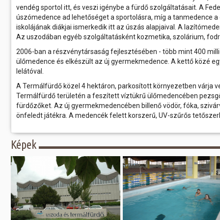
vendég sportol itt, és veszi igénybe a fürdő szolgáltatásait. A Fe
úszómedence ad lehetőséget a sportolásra, míg a tanmedence a
iskolájának diákjai ismerkedik itt az úszás alapjaival. A lazítómed
Az uszodában egyéb szolgáltatásként kozmetika, szolárium, fodr
2006-ban a részvénytársaság fejlesztésében - több mint 400 millió
ülőmedence és elkészült az új gyermekmedence. A kettő közé egy 
lelátóval.
A Termálfürdő közel 4 hektáron, parkosított környezetben várja v
Termálfürdő területén a feszített víztükrű ülőmedencében pezs
fürdőzőket. Az új gyermekmedencében billenő vödör, fóka, szivá
önfeledt játékra. A medencék felett korszerű, UV-szűrős tetőszerk
Képek