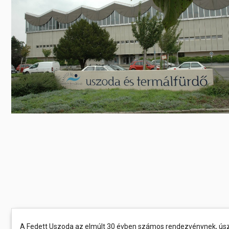
Előadás/Kiállítás
Egyéb spo
Tudóso
Gyerekeknek
nyomá
Labdarúgá
Sport
Szomba
Röplabda
most
Buli/Disco
Szabadidő
Múzeu
Kiemelt rendezvények
kiállít
Fák öl
Tanfolyam, képzés
Víz köz
Tábor
Összes látniv
Egyházi, vallási
Egyebek
Ünnepek,
megemlékezések
Megyei kitekintő
A Fedett Uszoda az elmúlt 30 évben számos rendezvénynek, úsz