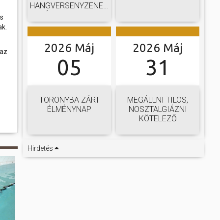
HANGVERSENYZENEKARI
GÁLAKONCERTJE
os
ak.
2026 Máj
2026 Máj
 az
05
31
TORONYBA ZÁRT
MEGÁLLNI TILOS,
ÉLMÉNYNAP
NOSZTALGIÁZNI
KÖTELEZŐ
Hirdetés