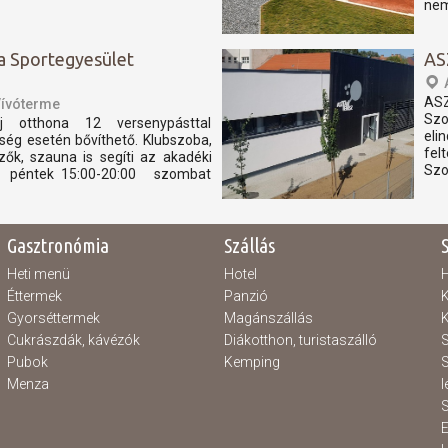
nem
a Sportegyesület
AS
AS
Vívóterme
Szo
j otthona 12 versenypásttal
eli
ség esetén bővíthető. Klubszoba,
fel
özők, szauna is segíti az akadéki
Szo
tás: péntek 15:00-20:00 szombat
Gasztronómia
Szállás
Heti menü
Hotel
H
Éttermek
Panzió
K
Gyorséttermek
Magánszállás
K
Cukrászdák, kávézók
Diákotthon, turistaszálló
S
Pubok
Kemping
S
Menza
l
S
E