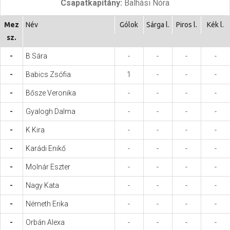
Csapatkapitány:
Balhási Nóra
Hasznos
Mez
Név
Gólok
Sárga l.
Piros l.
Kék l.
sz.
-
B Sára
-
-
-
-
-
Babics Zsófia
1
-
-
-
-
Bősze Veronika
-
-
-
-
-
Gyalogh Dalma
-
-
-
-
-
K Kira
-
-
-
-
-
Karádi Enikő
-
-
-
-
-
Molnár Eszter
-
-
-
-
-
Nagy Kata
-
-
-
-
-
Németh Erika
-
-
-
-
-
Orbán Alexa
-
-
-
-