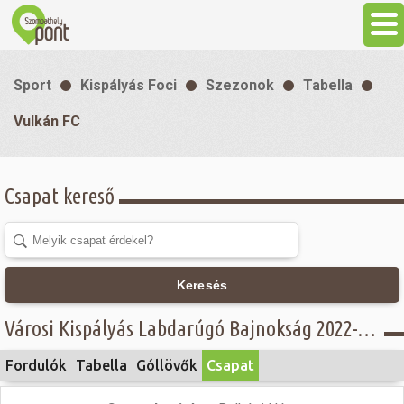
Aktuális
Sport
Kispályás Foci
Szezonok
Tabella
Programok
Vulkán FC
Látnivalók
Csapat kereső
Gasztronómia
Szállás
Keresés
Városi Kispályás Labdarúgó Bajnokság 2022-23 - Női osztály - Vulkán FC
Sport
Fordulók
Tabella
Góllövők
Csapat
Szabadidő