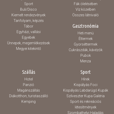
Sport
Fák ölelésében
Buli/Disco
Víz közelben
Kiemelt rendezvények
Összes látnivaló
Tanfolyam, képzés
Gasztronómia
Tábor
Egyházi, vallási
Heti menü
Egyebek
Éttermek
Ünnepek, megemlékezések
Gyorséttermek
Megyei kitekintő
Cukrászdák, kávézók
Pubok
Menza
Szállás
Sport
Hotel
Hírek
Panzió
Kispályás Foci
Magánszállás
Kispályás Labdarúgó Kupák
Diákotthon, turistaszálló
Szilveszter Kupa Galéria
Kemping
Sport és rekreációs
létesítmények
Szombathelyi Haladás