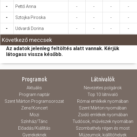
-
Pettő Anna
-
-
-
-
-
Sztojka Piroska
-
-
-
-
-
Udvardi Dorina
-
-
-
-
Következő meccsek
Az adatok jelenleg feltöltés alatt vannak. Kérjük
látogass vissza később.
Programok
Látnivalók
Aktuális
Nevezetes polgárok
Program naptár
Top 10 látnivaló
Szent Márton Programsorozat
Római emlékek nyomában
Zene/Koncert
Szent Márton nyomában
Mozi
Zsidó emlékek nyomában
Színház/Tánc
Tudósok, művészek nyomában
Előadás/Kiállítás
Szombathely régen és most
Gyerekeknek
Múzeumok, kiállítóhelyek