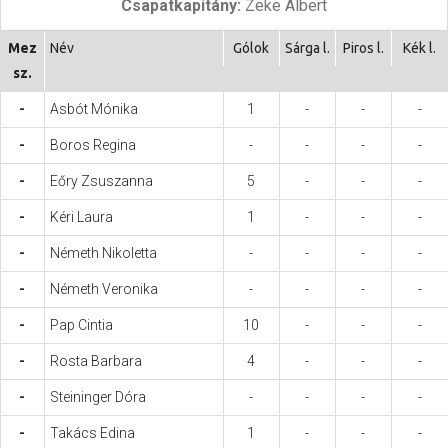
Csapatkapitány:
Zeke Albert
Hasznos
Mez
Név
Gólok
Sárga l.
Piros l.
Kék l.
sz.
-
Asbót Mónika
1
-
-
-
-
Boros Regina
-
-
-
-
-
Eőry Zsuszanna
5
-
-
-
-
Kéri Laura
1
-
-
-
-
Németh Nikoletta
-
-
-
-
-
Németh Veronika
-
-
-
-
-
Pap Cintia
10
-
-
-
-
Rosta Barbara
4
-
-
-
-
Steininger Dóra
-
-
-
-
-
Takács Edina
1
-
-
-