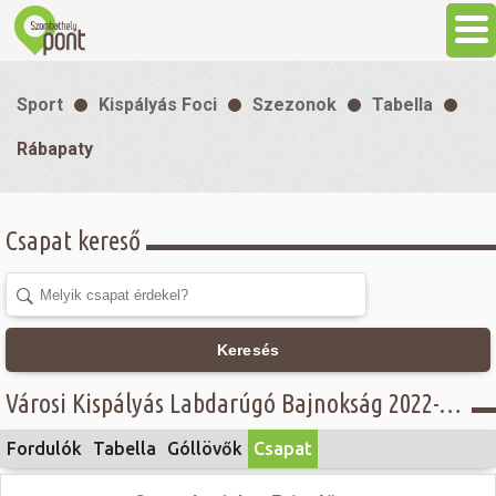
Aktuális
Sport
Kispályás Foci
Szezonok
Tabella
Programok
Rábapaty
Látnivalók
Csapat kereső
Gasztronómia
Szállás
Keresés
Városi Kispályás Labdarúgó Bajnokság 2022-23 - Női osztály - Rábapaty
Sport
Fordulók
Tabella
Góllövők
Csapat
Szabadidő