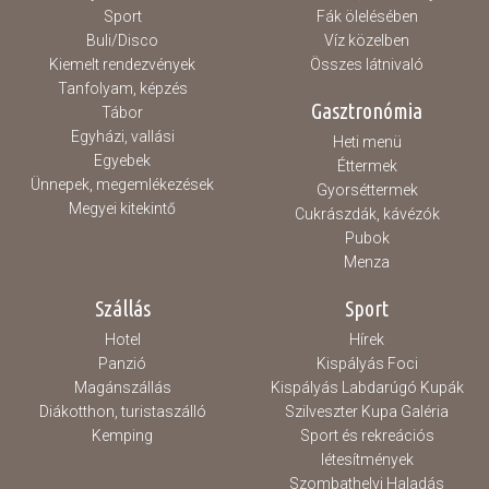
Sport
Fák ölelésében
Buli/Disco
Víz közelben
Kiemelt rendezvények
Összes látnivaló
Tanfolyam, képzés
Gasztronómia
Tábor
Egyházi, vallási
Heti menü
Egyebek
Éttermek
Ünnepek, megemlékezések
Gyorséttermek
Megyei kitekintő
Cukrászdák, kávézók
Pubok
Menza
Szállás
Sport
Hotel
Hírek
Panzió
Kispályás Foci
Magánszállás
Kispályás Labdarúgó Kupák
Diákotthon, turistaszálló
Szilveszter Kupa Galéria
Kemping
Sport és rekreációs
létesítmények
Szombathelyi Haladás