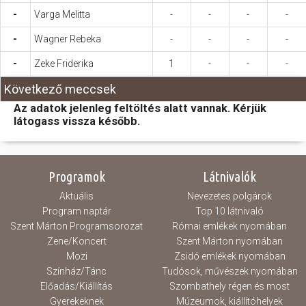
-
Varga Melitta
-
-
-
-
-
Wagner Rebeka
-
-
-
-
-
Zeke Friderika
1
-
-
-
Következő meccsek
Az adatok jelenleg feltöltés alatt vannak. Kérjük
látogass vissza később.
Programok
Látnivalók
Aktuális
Nevezetes polgárok
Program naptár
Top 10 látnivaló
Szent Márton Programsorozat
Római emlékek nyomában
Zene/Koncert
Szent Márton nyomában
Mozi
Zsidó emlékek nyomában
Színház/Tánc
Tudósok, művészek nyomában
Előadás/Kiállítás
Szombathely régen és most
Gyerekeknek
Múzeumok, kiállítóhelyek