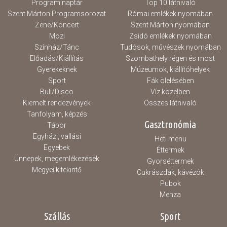
Program naptár
Top 10 látnivaló
Szent Márton Programsorozat
Római emlékek nyomában
Zene/Koncert
Szent Márton nyomában
Mozi
Zsidó emlékek nyomában
Színház/Tánc
Tudósok, művészek nyomában
Előadás/Kiállítás
Szombathely régen és most
Gyerekeknek
Múzeumok, kiállítóhelyek
Sport
Fák ölelésében
Buli/Disco
Víz közelben
Kiemelt rendezvények
Összes látnivaló
Tanfolyam, képzés
Gasztronómia
Tábor
Egyházi, vallási
Heti menü
Egyebek
Éttermek
Ünnepek, megemlékezések
Gyorséttermek
Megyei kitekintő
Cukrászdák, kávézók
Pubok
Menza
Szállás
Sport