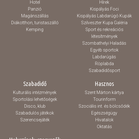
Hotel
Hírek
Panzió
Kispályás Foci
Magánszállás
Kispályás Labdarúgó Kupák
Diákotthon, turistaszálló
Szilveszter Kupa Galéria
Kemping
Sport és rekreációs
létesítmények
Szombathelyi Haladás
Egyéb sportok
Labdarúgás
Röplabda
Szabadidősport
Szabadidő
Hasznos
Kulturális intézmények
Szent Márton kártya
Sportolási lehetőségek
Tourinform
Disco, klub
Szociális int. és bölcsődék
Szabadulós játékok
Egészségügy
Szerencsejáték
Hivatalok
Oktatás