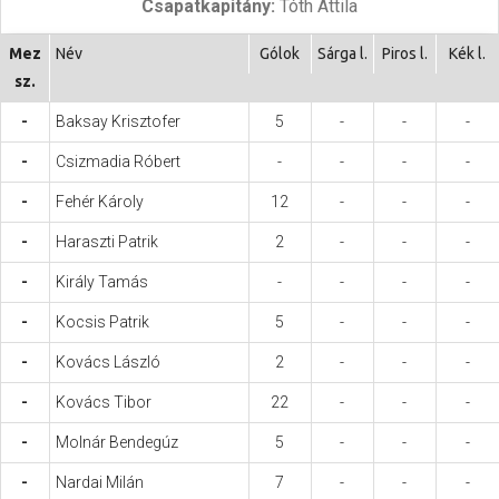
Csapatkapitány:
Tóth Attila
Hasznos
Mez
Név
Gólok
Sárga l.
Piros l.
Kék l.
sz.
-
Baksay Krisztofer
5
-
-
-
-
Csizmadia Róbert
-
-
-
-
-
Fehér Károly
12
-
-
-
-
Haraszti Patrik
2
-
-
-
-
Király Tamás
-
-
-
-
-
Kocsis Patrik
5
-
-
-
-
Kovács László
2
-
-
-
-
Kovács Tibor
22
-
-
-
-
Molnár Bendegúz
5
-
-
-
-
Nardai Milán
7
-
-
-