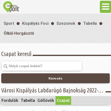
Aktuális
Sport
Kispályás Foci
Szezonok
Tabella
Programok
Ölbői Horgásztó
Látnivalók
Csapat kereső
Gasztronómia
Szállás
Keresés
Városi Kispályás Labdarúgó Bajnokság 2022-23 - II. osztály - Ölbői Horgásztó
Sport
Fordulók
Tabella
Góllövők
Csapat
Szabadidő