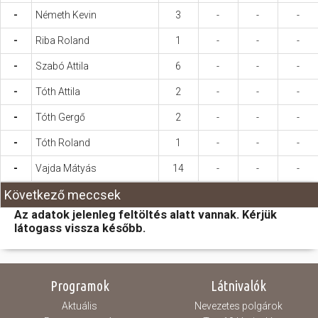
-
Németh Kevin
3
-
-
-
-
Riba Roland
1
-
-
-
-
Szabó Attila
6
-
-
-
-
Tóth Attila
2
-
-
-
-
Tóth Gergő
2
-
-
-
-
Tóth Roland
1
-
-
-
-
Vajda Mátyás
14
-
-
-
Következő meccsek
Az adatok jelenleg feltöltés alatt vannak. Kérjük
látogass vissza később.
Programok
Látnivalók
Aktuális
Nevezetes polgárok