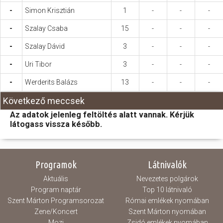
-
Simon Krisztián
1
-
-
-
-
Szalay Csaba
15
-
-
-
-
Szalay Dávid
3
-
-
-
-
Uri Tibor
3
-
-
-
-
Werderits Balázs
13
-
-
-
Következő meccsek
Az adatok jelenleg feltöltés alatt vannak. Kérjük
látogass vissza később.
Programok
Látnivalók
Aktuális
Nevezetes polgárok
Program naptár
Top 10 látnivaló
Szent Márton Programsorozat
Római emlékek nyomában
Zene/Koncert
Szent Márton nyomában
Mozi
Zsidó emlékek nyomában