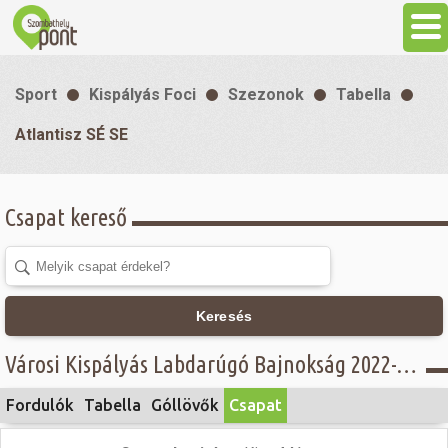
Aktuális
Sport
Kispályás Foci
Szezonok
Tabella
Programok
Atlantisz SÉ SE
Látnivalók
Csapat kereső
Gasztronómia
Szállás
Keresés
Városi Kispályás Labdarúgó Bajnokság 2022-23 - I. osztály - Atlantisz SÉ SE
Sport
Fordulók
Tabella
Góllövők
Csapat
Szabadidő