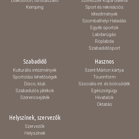
Diákotthon, turistaszálló
Szilveszter Kupa Galéria
Kemping
Sport és rekreációs
létesítmények
Szombathelyi Haladás
Egyéb sportok
Labdarúgás
Röplabda
Szabadidősport
Szabadidő
Hasznos
Kulturális intézmények
Szent Márton kártya
Sportolási lehetőségek
Tourinform
Disco, klub
Szociális int. és bölcsődék
Szabadulós játékok
Egészségügy
Szerencsejáték
Hivatalok
Oktatás
Helyszínek, szervezők
Szervezők
Helyszínek