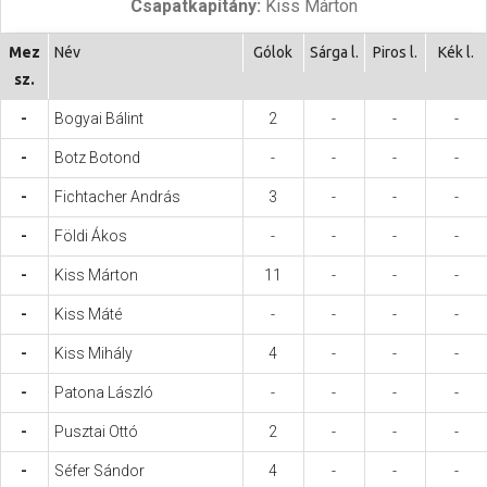
Csapatkapitány:
Kiss Márton
Hasznos
Mez
Név
Gólok
Sárga l.
Piros l.
Kék l.
sz.
-
Bogyai Bálint
2
-
-
-
-
Botz Botond
-
-
-
-
-
Fichtacher András
3
-
-
-
-
Földi Ákos
-
-
-
-
-
Kiss Márton
11
-
-
-
-
Kiss Máté
-
-
-
-
-
Kiss Mihály
4
-
-
-
-
Patona László
-
-
-
-
-
Pusztai Ottó
2
-
-
-
-
Séfer Sándor
4
-
-
-