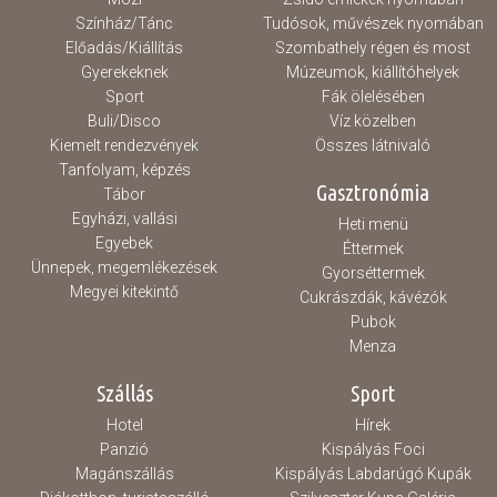
Színház/Tánc
Tudósok, művészek nyomában
Előadás/Kiállítás
Szombathely régen és most
Gyerekeknek
Múzeumok, kiállítóhelyek
Sport
Fák ölelésében
Buli/Disco
Víz közelben
Kiemelt rendezvények
Összes látnivaló
Tanfolyam, képzés
Gasztronómia
Tábor
Egyházi, vallási
Heti menü
Egyebek
Éttermek
Ünnepek, megemlékezések
Gyorséttermek
Megyei kitekintő
Cukrászdák, kávézók
Pubok
Menza
Szállás
Sport
Hotel
Hírek
Panzió
Kispályás Foci
Magánszállás
Kispályás Labdarúgó Kupák