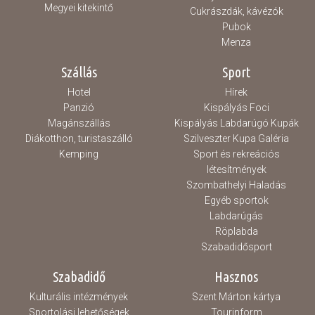
Megyei kitekintő
Cukrászdák, kávézók
Pubok
Menza
Szállás
Sport
Hotel
Hírek
Panzió
Kispályás Foci
Magánszállás
Kispályás Labdarúgó Kupák
Diákotthon, turistaszálló
Szilveszter Kupa Galéria
Kemping
Sport és rekreációs
létesítmények
Szombathelyi Haladás
Egyéb sportok
Labdarúgás
Röplabda
Szabadidősport
Szabadidő
Hasznos
Kulturális intézmények
Szent Márton kártya
Sportolási lehetőségek
Tourinform