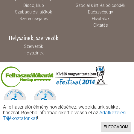
Disco, klub
Szociális int. és bölcsődék
Szabadulós játékok
Egészségügy
Szerencsejáték
Hivatalok
Oktatás
Helyszínek, szervezők
Szervezők
Helyszínek
A felhasználói élmény növeléséhez, weboldalunk sütiket
használ. Bővebb információkért olvassa el az
Adatkezelesi
Tájékoztatónkat
!
ELFOGADOM