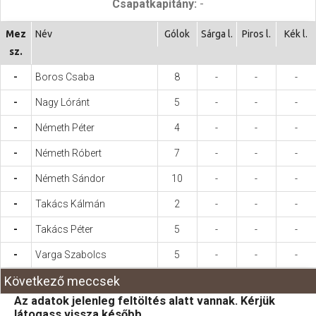
Csapatkapitány:
-
Hasznos
Mez
Név
Gólok
Sárga l.
Piros l.
Kék l.
sz.
-
Boros Csaba
8
-
-
-
-
Nagy Lóránt
5
-
-
-
-
Németh Péter
4
-
-
-
-
Németh Róbert
7
-
-
-
-
Németh Sándor
10
-
-
-
-
Takács Kálmán
2
-
-
-
-
Takács Péter
5
-
-
-
-
Varga Szabolcs
5
-
-
-
Következő meccsek
Az adatok jelenleg feltöltés alatt vannak. Kérjük
látogass vissza később.