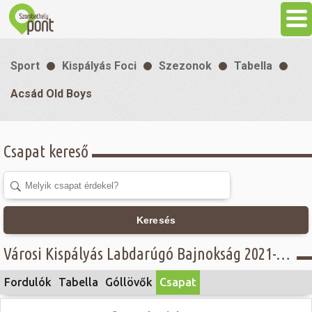
Aktuális
Sport
Kispályás Foci
Szezonok
Tabella
Programok
Acsád Old Boys
Látnivalók
Csapat kereső
Gasztronómia
Szállás
Keresés
Városi Kispályás Labdarúgó Bajnokság 2021-22 - Öregfiúk - alsóház - Acsád Old Boys
Sport
Fordulók
Tabella
Góllövők
Csapat
Szabadidő