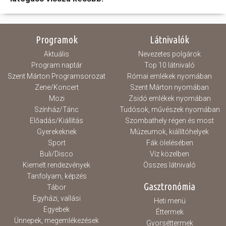
Programok
Látnivalók
Aktuális
Nevezetes polgárok
Program naptár
Top 10 látnivaló
Szent Márton Programsorozat
Római emlékek nyomában
Zene/Koncert
Szent Márton nyomában
Mozi
Zsidó emlékek nyomában
Színház/Tánc
Tudósok, művészek nyomában
Előadás/Kiállítás
Szombathely régen és most
Gyerekeknek
Múzeumok, kiállítóhelyek
Sport
Fák ölelésében
Buli/Disco
Víz közelben
Kiemelt rendezvények
Összes látnivaló
Tanfolyam, képzés
Gasztronómia
Tábor
Egyházi, vallási
Heti menü
Egyebek
Éttermek
Ünnepek, megemlékezések
Gyorséttermek