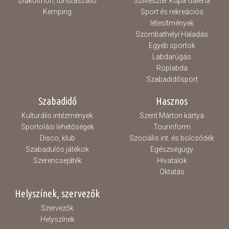
Diákotthon, turistaszálló
Szilveszter Kupa Galéria
Kemping
Sport és rekreációs
létesítmények
Szombathelyi Haladás
Egyéb sportok
Labdarúgás
Röplabda
Szabadidősport
Szabadidő
Hasznos
Kulturális intézmények
Szent Márton kártya
Sportolási lehetőségek
Tourinform
Disco, klub
Szociális int. és bölcsődék
Szabadulós játékok
Egészségügy
Szerencsejáték
Hivatalok
Oktatás
Helyszínek, szervezők
Szervezők
Helyszínek