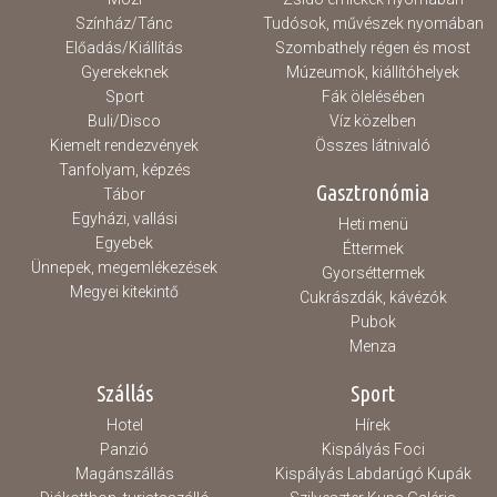
Színház/Tánc
Tudósok, művészek nyomában
Előadás/Kiállítás
Szombathely régen és most
Gyerekeknek
Múzeumok, kiállítóhelyek
Sport
Fák ölelésében
Buli/Disco
Víz közelben
Kiemelt rendezvények
Összes látnivaló
Tanfolyam, képzés
Gasztronómia
Tábor
Egyházi, vallási
Heti menü
Egyebek
Éttermek
Ünnepek, megemlékezések
Gyorséttermek
Megyei kitekintő
Cukrászdák, kávézók
Pubok
Menza
Szállás
Sport
Hotel
Hírek
Panzió
Kispályás Foci
Magánszállás
Kispályás Labdarúgó Kupák