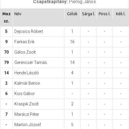
Csapatkapitány:
Pierog János
Hasznos
Mez
Név
Gólok
Sárga l.
Piros l.
Kék l.
sz.
5
Dejcsics Róbert
1
-
-
-
9
Farkas Erik
16
-
-
-
70
Gálos Zsolt
1
-
-
-
79
Gerencsér Tamás
14
-
-
-
14
Hende László
4
-
-
-
2
Kalmár Bence
1
-
-
-
6
Kiss Gábor
-
-
-
-
-
Kraspik Zsolt
2
-
-
-
7
Maráczi Péter
1
-
-
-
-
Marton József
5
-
-
-