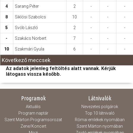
4
Sarang Péter
2
-
-
-
8
Siklósi Szabolcs
10
-
-
-
5
Svób László
2
-
-
-
-
Szakács Norbert
7
-
-
-
10
Szakmári Gyula
6
-
-
-
Következő meccsek
Az adatok jelenleg feltöltés alatt vannak. Kérjük
látogass vissza később.
Programok
Látnivalók
Aktuális
Nevezetes polgárok
Program naptár
Top 10 látnivaló
Szent Márton Programsorozat
Római emlékek nyomában
Zene/Koncert
Szent Márton nyomában
Mozi
Zsidó emlékek nyomában