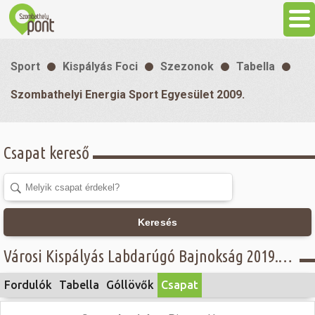
Aktuális
Sport
Kispályás Foci
Szezonok
Tabella
Programok
Szombathelyi Energia Sport Egyesület 2009.
Látnivalók
Csapat kereső
Gasztronómia
Szállás
Keresés
Városi Kispályás Labdarúgó Bajnokság 2019. - ll. osztály, Intersport - Szombathelyi Energia Sport Egyesület 2009.
Sport
Fordulók
Tabella
Góllövők
Csapat
Szabadidő