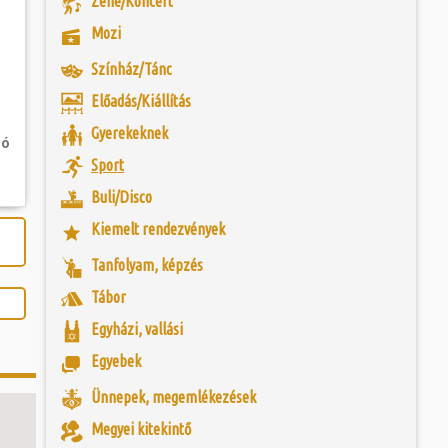
Zene/Koncert
 és szombat egy új valóság...
nelmi Témapark a
Mozi
 elterülő bemutató-
sz. I. századi római
ójában, egyben
ó mérkőzésén a
egy eredeti források
Színház/Tánc
ra. A találkozó
 és a városalapítás
ett játékkal és
 Legio Egyesület
Előadás/Kiállítás
ani a lépést a
yüttessel....
Gyerekeknek
ló
Sport
Buli/Disco
Kiemelt rendezvények
Tanfolyam, képzés
Tábor
Egyházi, vallási
Egyebek
Ünnepek, megemlékezések
Megyei kitekintő