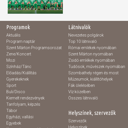
Programok
Látnivalók
Aktuális
Nevezetes polgárok
Program naptár
Top 10 látnivaló
Szent Márton Programsorozat
Római emlékek nyomában
Zene/Koncert
Szent Márton nyomában
Mozi
Zsidó emlékek nyomában
Színház/Tánc
Tudósok, művészek nyomában
Előadás/Kiállítás
Szombathely régen és most
Gyerekeknek
Múzeumok, kiállítóhelyek
Sport
Fák ölelésében
Buli/Disco
Víz közelben
Kiemelt rendezvények
Összes látnivaló
Tanfolyam, képzés
Tábor
Helyszínek, szervezők
Egyházi, vallási
Szervezők
Egyebek
Helyszínek