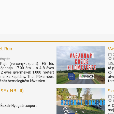
et Run
Va
énytér
Rajt (versenyközpont): Fő tér,
Idő
pontja: 17.00 óra: - a 4-8 éves
tó 
12 éves gyermekek 1.000 métert
kb.
merika kapitány, Thor, Pókember,
útv
özös bemelegítést követően....
for
E ( NB. III)
Sz
, Észak-Nyugati csoport
A C
maj