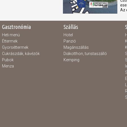
Csó
ese
Az 
Gasztronómia
Szállás
Heti menü
Hotel
H
Éttermek
Panzió
K
Gyorséttermek
Magánszállás
K
Cukrászdák, kávézók
Diákotthon, turistaszálló
S
Pubok
Kemping
S
Menza
l
S
E
S