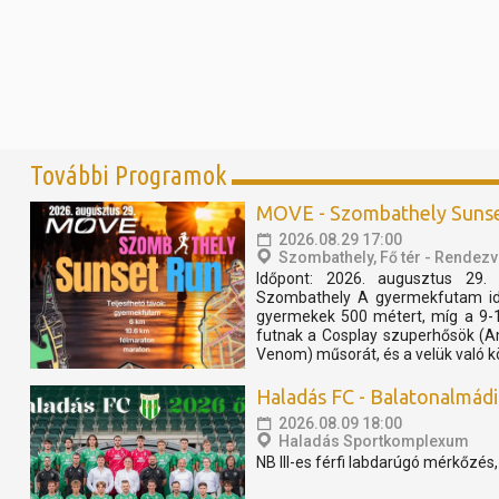
További Programok
MOVE - Szombathely Suns
2026.08.29 17:00
Szombathely, Fő tér - Rendezv
Időpont: 2026. augusztus 29. 
Szombathely A gyermekfutam idő
gyermekek 500 métert, míg a 9-
futnak a Cosplay szuperhősök (A
Venom) műsorát, és a velük való k
Haladás FC - Balatonalmádi S
2026.08.09 18:00
Haladás Sportkomplexum
NB III-es férfi labdarúgó mérkőzés