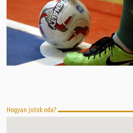
Előadás/Kiállítás
Egyéb spo
Tudóso
Gyerekeknek
nyomá
Labdarúgá
Sport
Szomba
Röplabda
most
Buli/Disco
Szabadidő
Múzeu
Kiemelt rendezvények
kiállít
Fák öl
Tanfolyam, képzés
Víz köz
Tábor
Összes látniv
Egyházi, vallási
Egyebek
Hogyan jutok oda?
Ünnepek,
megemlékezések
Megyei kitekintő