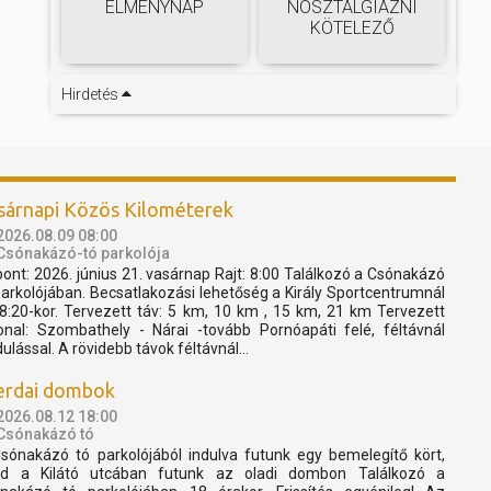
ÉLMÉNYNAP
NOSZTALGIÁZNI
KÖTELEZŐ
Hirdetés
sárnapi Közös Kilométerek
2026.08.09 08:00
Csónakázó-tó parkolója
pont: 2026. június 21. vasárnap Rajt: 8:00 Találkozó a Csónakázó
parkolójában. Becsatlakozási lehetőség a Király Sportcentrumnál
 8:20-kor. Tervezett táv: 5 km, 10 km , 15 km, 21 km Tervezett
onal: Szombathely - Nárai -tovább Pornóapáti felé, féltávnál
dulással. A rövidebb távok féltávnál...
erdai dombok
2026.08.12 18:00
Csónakázó tó
sónakázó tó parkolójából indulva futunk egy bemelegítő kört,
d a Kilátó utcában futunk az oladi dombon Találkozó a