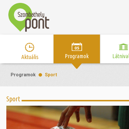
Programok
Látniva
Aktuális
Program naptár
Hírek
Neveze
Programok
Sport
Top 10 
Szent Márton
Kispályás 
Programsorozat
Kispályás
Római 
Zene/Koncert
Kupák
nyomá
Sport
Mozi
Sport és r
Szent 
létesítmé
nyomá
Színház/Tánc
Szombathe
Zsidó 
nyomá