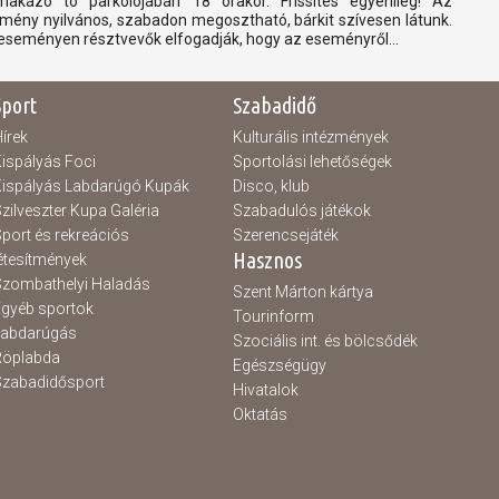
nakázó tó parkolójában 18 órakor. Frissítés egyénileg! Az
mény nyilvános, szabadon megosztható, bárkit szívesen látunk.
eseményen résztvevők elfogadják, hogy az eseményről...
Sport
Szabadidő
írek
Kulturális intézmények
ispályás Foci
Sportolási lehetőségek
ispályás Labdarúgó Kupák
Disco, klub
zilveszter Kupa Galéria
Szabadulós játékok
port és rekreációs
Szerencsejáték
Hasznos
étesítmények
zombathelyi Haladás
Szent Márton kártya
gyéb sportok
Tourinform
Labdarúgás
Szociális int. és bölcsődék
Röplabda
Egészségügy
zabadidősport
Hivatalok
Oktatás