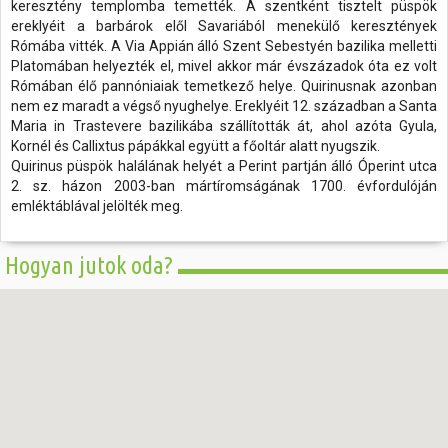
keresztény templomba temették. A szentként tisztelt püspök
ereklyéit a barbárok elől Savariából menekülő keresztények
Rómába vitték. A Via Appián álló Szent Sebestyén bazilika melletti
Platomában helyezték el, mivel akkor már évszázadok óta ez volt
Rómában élő pannóniaiak temetkező helye. Quirinusnak azonban
nem ez maradt a végső nyughelye. Ereklyéit 12. században a Santa
Maria in Trastevere bazilikába szállították át, ahol azóta Gyula,
Kornél és Callixtus pápákkal együtt a főoltár alatt nyugszik.
Quirinus püspök halálának helyét a Perint partján álló Óperint utca
2. sz. házon 2003-ban mártíromságának 1700. évfordulóján
emléktáblával jelölték meg.
Hogyan jutok oda?