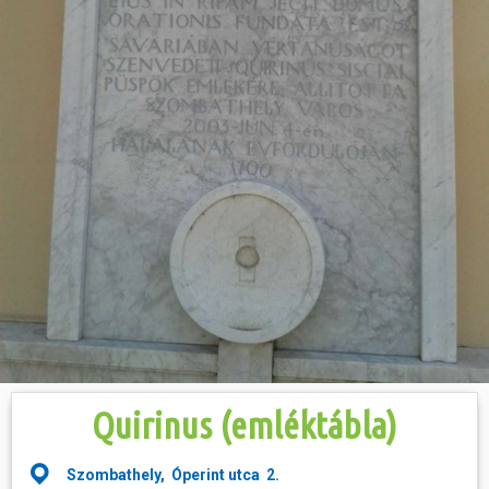
Hasznos
Quirinus (emléktábla)
Szombathely, Óperint utca 2.