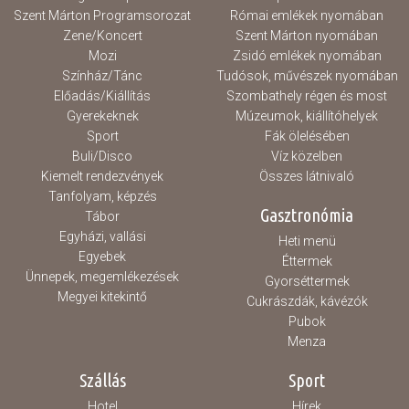
Szent Márton Programsorozat
Római emlékek nyomában
Zene/Koncert
Szent Márton nyomában
Mozi
Zsidó emlékek nyomában
Színház/Tánc
Tudósok, művészek nyomában
Előadás/Kiállítás
Szombathely régen és most
Gyerekeknek
Múzeumok, kiállítóhelyek
Sport
Fák ölelésében
Buli/Disco
Víz közelben
Kiemelt rendezvények
Összes látnivaló
Tanfolyam, képzés
Gasztronómia
Tábor
Egyházi, vallási
Heti menü
Egyebek
Éttermek
Ünnepek, megemlékezések
Gyorséttermek
Megyei kitekintő
Cukrászdák, kávézók
Pubok
Menza
Szállás
Sport
Hotel
Hírek