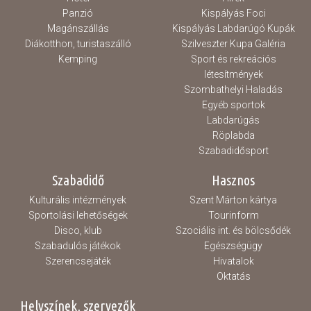
Panzió
Kispályás Foci
Magánszállás
Kispályás Labdarúgó Kupák
Diákotthon, turistaszálló
Szilveszter Kupa Galéria
Kemping
Sport és rekreációs
létesítmények
Szombathelyi Haladás
Egyéb sportok
Labdarúgás
Röplabda
Szabadidősport
Szabadidő
Hasznos
Kulturális intézmények
Szent Márton kártya
Sportolási lehetőségek
Tourinform
Disco, klub
Szociális int. és bölcsődék
Szabadulós játékok
Egészségügy
Szerencsejáték
Hivatalok
Oktatás
Helyszínek, szervezők