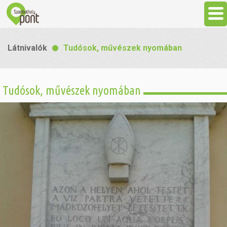
Aktuális
Látnivalók
Tudósok, művészek nyomában
Programok
Tudósok, művészek nyomában
Látnivalók
Gasztronómia
Szállás
Sport
Szabadidő