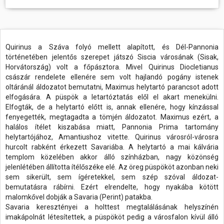
Quirinus a Száva folyó mellett alapított, és Dél-Pannonia
történetében jelentős szerepet játszó Siscia városának (Sisak,
Horvátország) volt a főpásztora. Mivel Quirinus Diocletianus
császár rendelete ellenére sem volt hajlandó pogány istenek
oltáránál áldozatot bemutatni, Maximus helytartó parancsot adott
elfogására. A püspök a letartóztatás elől el akart menekülni.
Elfogták, de a helytartó előtt is, annak ellenére, hogy kínzással
fenyegették, megtagadta a tömjén áldozatot. Maximus ezért, a
halálos ítélet kiszabása miatt, Pannonia Prima tartomány
helytartójához, Amantiushoz vitette. Quirinus városról-városra
hurcolt rabként érkezett Savariába. A helytartó a mai kálvária
templom közelében akkor álló színházban, nagy közönség
jelenlétében állította ítélőszéke elé. Az öreg püspököt azonban neki
sem sikerült, sem ígéretekkel, sem szép szóval áldozat-
bemutatásra rábírni. Ezért elrendelte, hogy nyakába kötött
malomkővel dobják a Savaria (Perint) patakba.
Savaria keresztényei a holttest megtalálásának helyszínén
imakápolnát létesítettek, a püspököt pedig a városfalon kívül álló