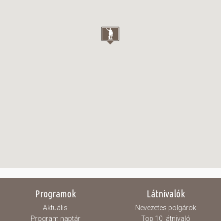
Programok
Látnivalók
Aktuális
Nevezetes polgárok
Program naptár
Top 10 látnivaló