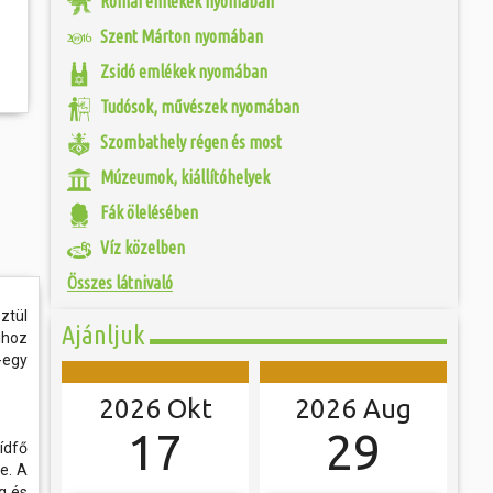
Római emlékek nyomában
fás szárú növényt
 és szombat egy új valóság...
ári gödrök helyén
Szent Márton nyomában
 amelyeket 1965-től
iek. 2 évvel később
ójában, egyben
Zsidó emlékek nyomában
ó mérkőzésén a
 hála a gondozásnak,
ra. A találkozó
 Szombathely egyik
ett játékkal és
Tudósok, művészek nyomában
övezett sétányon
ani a lépést a
yüttessel....
Szombathely régen és most
Múzeumok, kiállítóhelyek
Fák ölelésében
Víz közelben
Összes látnivaló
ztül
Ajánljuk
ihoz
-egy
2026 Okt
2026 Aug
17
29
ídfő
e. A
g és