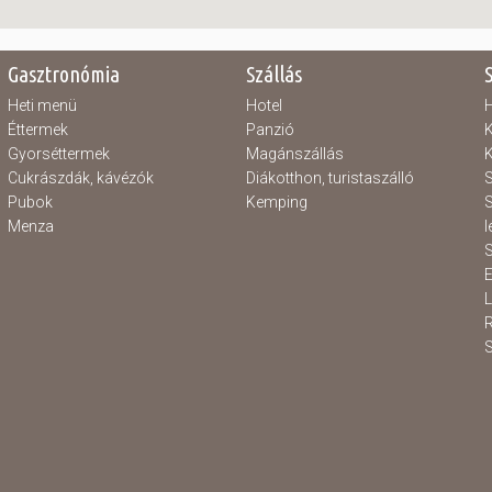
Gasztronómia
Szállás
Heti menü
Hotel
H
Éttermek
Panzió
K
Gyorséttermek
Magánszállás
K
Cukrászdák, kávézók
Diákotthon, turistaszálló
S
Pubok
Kemping
S
Menza
l
S
E
S