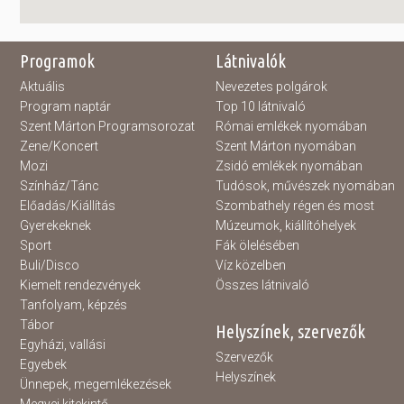
Programok
Látnivalók
Aktuális
Nevezetes polgárok
Program naptár
Top 10 látnivaló
Szent Márton Programsorozat
Római emlékek nyomában
Zene/Koncert
Szent Márton nyomában
Mozi
Zsidó emlékek nyomában
Színház/Tánc
Tudósok, művészek nyomában
Előadás/Kiállítás
Szombathely régen és most
Gyerekeknek
Múzeumok, kiállítóhelyek
Sport
Fák ölelésében
Buli/Disco
Víz közelben
Kiemelt rendezvények
Összes látnivaló
Tanfolyam, képzés
Tábor
Helyszínek, szervezők
Egyházi, vallási
Szervezők
Egyebek
Helyszínek
Ünnepek, megemlékezések
Megyei kitekintő