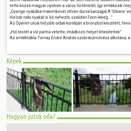
tette közzé magyar nyelven a város történetét, így emlékezik me
„Gyenge nyakába malomkövet öltvén durva kaczajjal A ’Sibaris’ se
Hol bár néki nyakát a’ kő nehezíti, szeliden Fenn lebeg …”
Az Óperint utcai híd jobb oldali korlátján a bronzból készített, f
„Hol testét a víz partra vetette, imádkozó-helyet létesítettek”
Az emléktábla Tornay Endre András szobrászművész alkotása, a h
Képek
Hogyan jutok oda?