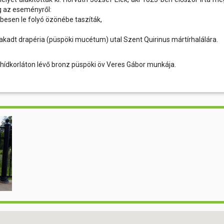
g az eseményről:
besen le folyó özönébe taszíták,
ennakadt drapéria (püspöki mucétum) utal Szent Quirinus mártírhalálára.
ídkorláton lévő bronz püspöki öv Veres Gábor munkája.