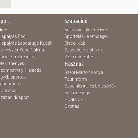
Sport
Szabadidő
írek
Kulturális intézmények
ispályás Foci
Sportolási lehetőségek
ispályás Labdarúgó Kupák
Disco, klub
zilveszter Kupa Galéria
Szabadulós játékok
port és rekreációs
Szerencsejáték
Hasznos
étesítmények
zombathelyi Haladás
Szent Márton kártya
gyéb sportok
Tourinform
Labdarúgás
Szociális int. és bölcsődék
Röplabda
Egészségügy
zabadidősport
Hivatalok
Oktatás