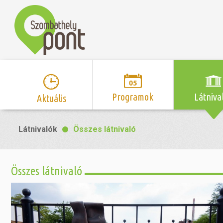
Programok
Látniva
Aktuális
Program naptár
Hírek
Neveze
Látnivalók
Összes látnivaló
Top 10 
Szent Márton
Kispályás 
Programsorozat
Kispályás
Római 
Zene/Koncert
Kupák
nyomá
Összes látnivaló
Mozi
Sport és r
Szent 
létesítmé
nyomá
Színház/Tánc
Szombathe
Zsidó 
nyomá