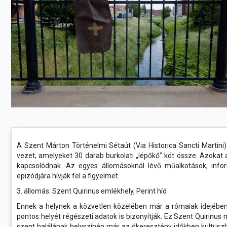
Előadás/Kiállítás
Egyéb spo
Tudóso
Gyerekeknek
nyomá
Labdarúgá
Sport
Szomba
Röplabda
most
Buli/Disco
Szabadidő
Múzeu
Kiemelt rendezvények
kiállít
Fák öl
Tanfolyam, képzés
Víz köz
Tábor
Összes látniv
Egyházi, vallási
A Szent Márton Történelmi Sétaút (Via Historica Sancti Martin
vezet, amelyeket 30 darab burkolati „lépőkő” köt össze. Azoka
Egyebek
kapcsolódnak. Az egyes állomásoknál lévő műalkotások, inf
epizódjára hívják fel a figyelmet.
Ünnepek,
3. állomás: Szent Quirinus emlékhely, Perint híd
megemlékezések
Ennek a helynek a közvetlen közelében már a rómaiak idejében i
pontos helyét régészeti adatok is bizonyítják. Ez Szent Quirinus
Megyei kitekintő
szent halálának helyszínén már az ókeresztény időkben kultuszhel