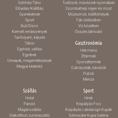
Színház/Tánc
Tudósok, művészek nyomában
Előadás/Kiállítás
Szombathely régen és most
Gyerekeknek
Múzeumok, kiállítóhelyek
Sport
Fák ölelésében
Buli/Disco
Víz közelben
Kiemelt rendezvények
Összes látnivaló
Tanfolyam, képzés
Gasztronómia
Tábor
Egyházi, vallási
Heti menü
Egyebek
Éttermek
Ünnepek, megemlékezések
Gyorséttermek
Megyei kitekintő
Cukrászdák, kávézók
Pubok
Menza
Szállás
Sport
Hotel
Hírek
Panzió
Kispályás Foci
Magánszállás
Kispályás Labdarúgó Kupák
Diákotthon, turistaszálló
Szilveszter Kupa Galéria