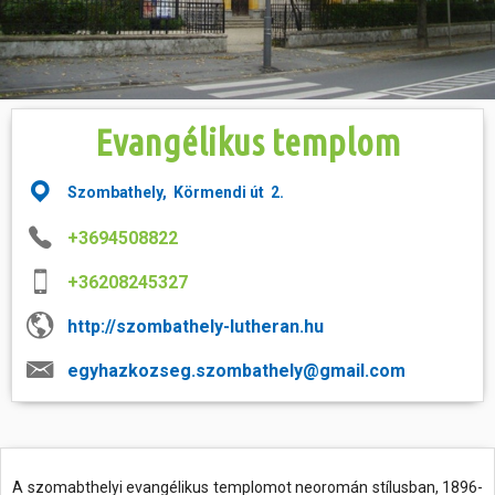
Hasznos
Evangélikus templom
Szombathely, Körmendi út 2.
+3694508822
+36208245327
http://szombathely-lutheran.hu
egyhazkozseg.szombathely@gmail.com
A szomabthelyi evangélikus templomot neoromán stílusban, 1896-