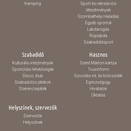
Kemping
Sport és rekreációs
létesítmények
Szombathelyi Haladás
Egyéb sportok
Labdarúgás
Röplabda
Szabadidősport
Szabadidő
Hasznos
Kulturális intézmények
Szent Márton kártya
Sportolási lehetőségek
Tourinform
Disco, klub
Szociális int. és bölcsődék
Szabadulós játékok
Egészségügy
Szerencsejáték
Hivatalok
Oktatás
Helyszínek, szervezők
Szervezők
Helyszínek