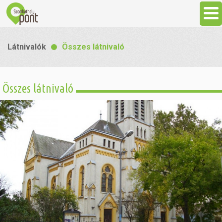
Aktuális
Látnivalók
Összes látnivaló
Programok
Összes látnivaló
Látnivalók
Gasztronómia
Szállás
Sport
Szabadidő