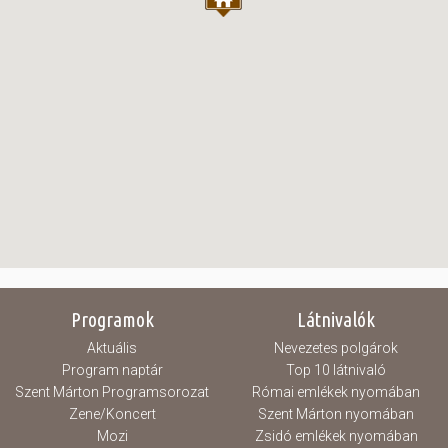
Programok
Látnivalók
Aktuális
Nevezetes polgárok
Program naptár
Top 10 látnivaló
Szent Márton Programsorozat
Római emlékek nyomában
Zene/Koncert
Szent Márton nyomában
Mozi
Zsidó emlékek nyomában