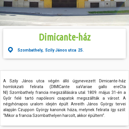
Hasznos
Dimicante-ház
Szombathely, Szily János utca 25.
A Szily János utca végén álló úgynevezett Dimicante-ház
homlokzati felirata (DIMICante saVariae gallo ereCta
NI) Szombathely francia megszállására utal. 1809. május 31-én a
Győr felé tartó napóleoni csapatok megszállták a várost. A
négyhónapos uralom idején épült Anreith János György tervei
alapján Czuppon György kanonok háza, melynek felirata így szól:
“Mikor a francia Szombathelyen harcolt, akkor épültem”.