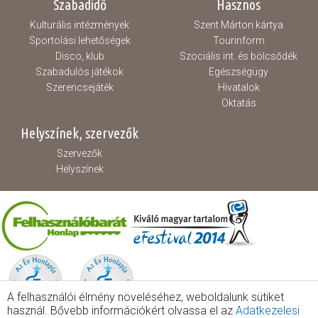
Szabadidő
Hasznos
Kulturális intézmények
Szent Márton kártya
Sportolási lehetőségek
Tourinform
Disco, klub
Szociális int. és bölcsődék
Szabadulós játékok
Egészségügy
Szerencsejáték
Hivatalok
Oktatás
Helyszínek, szervezők
Szervezők
Helyszínek
A felhasználói élmény növeléséhez, weboldalunk sütiket
használ. Bővebb információkért olvassa el az
Adatkezelesi