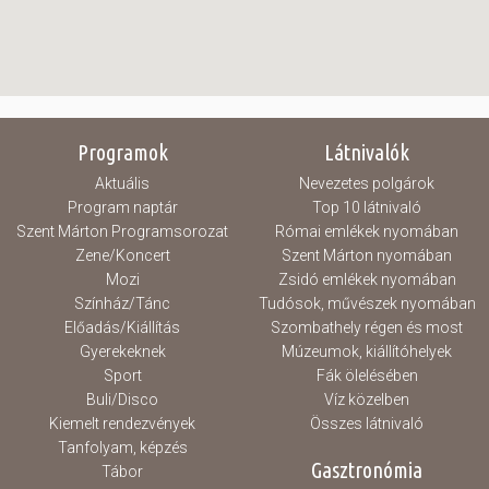
Programok
Látnivalók
Aktuális
Nevezetes polgárok
Program naptár
Top 10 látnivaló
Szent Márton Programsorozat
Római emlékek nyomában
Zene/Koncert
Szent Márton nyomában
Mozi
Zsidó emlékek nyomában
Színház/Tánc
Tudósok, művészek nyomában
Előadás/Kiállítás
Szombathely régen és most
Gyerekeknek
Múzeumok, kiállítóhelyek
Sport
Fák ölelésében
Buli/Disco
Víz közelben
Kiemelt rendezvények
Összes látnivaló
Tanfolyam, képzés
Gasztronómia
Tábor