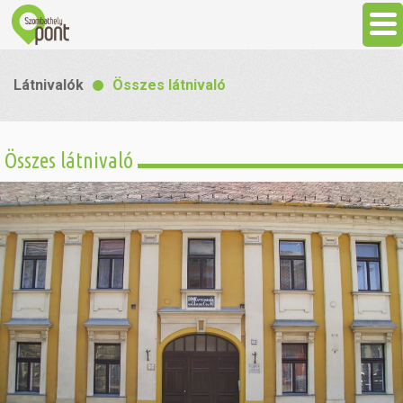
Aktuális
Látnivalók
Összes látnivaló
Programok
Összes látnivaló
Látnivalók
Gasztronómia
Szállás
Sport
Szabadidő