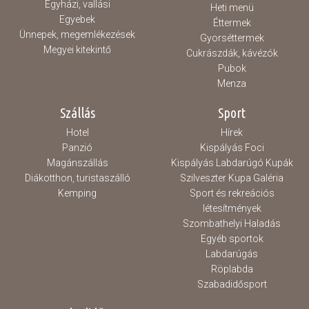
Egyházi, vallási
Heti menü
Egyebek
Éttermek
Ünnepek, megemlékezések
Gyorséttermek
Megyei kitekintő
Cukrászdák, kávézók
Pubok
Menza
Szállás
Sport
Hotel
Hírek
Panzió
Kispályás Foci
Magánszállás
Kispályás Labdarúgó Kupák
Diákotthon, turistaszálló
Szilveszter Kupa Galéria
Kemping
Sport és rekreációs
létesítmények
Szombathelyi Haladás
Egyéb sportok
Labdarúgás
Röplabda
Szabadidősport