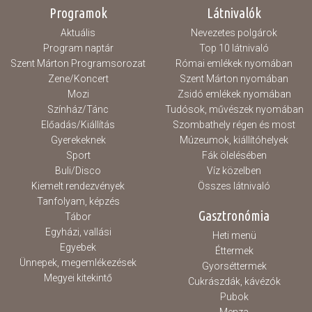
Programok
Látnivalók
Aktuális
Nevezetes polgárok
Program naptár
Top 10 látnivaló
Szent Márton Programsorozat
Római emlékek nyomában
Zene/Koncert
Szent Márton nyomában
Mozi
Zsidó emlékek nyomában
Színház/Tánc
Tudósok, művészek nyomában
Előadás/Kiállítás
Szombathely régen és most
Gyerekeknek
Múzeumok, kiállítóhelyek
Sport
Fák ölelésében
Buli/Disco
Víz közelben
Kiemelt rendezvények
Összes látnivaló
Tanfolyam, képzés
Gasztronómia
Tábor
Egyházi, vallási
Heti menü
Egyebek
Éttermek
Ünnepek, megemlékezések
Gyorséttermek
Megyei kitekintő
Cukrászdák, kávézók
Pubok