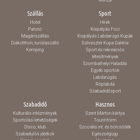
Menza
Szállás
Sport
Hotel
Hírek
Panzió
Kispályás Foci
Magánszállás
Kispályás Labdarúgó Kupák
Diákotthon, turistaszálló
Szilveszter Kupa Galéria
Kemping
Sport és rekreációs
létesítmények
Szombathelyi Haladás
Egyéb sportok
Labdarúgás
Röplabda
Szabadidősport
Szabadidő
Hasznos
Kulturális intézmények
Szent Márton kártya
Sportolási lehetőségek
Tourinform
Disco, klub
Szociális int. és bölcsődék
Szabadulós játékok
Egészségügy