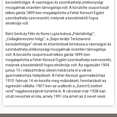
becsülethölgye. A vasmegyei és szombathelyi jótékonysági
mozgalmak önzetlen támogatója volt. A körülötte csoportosult
lelkes gárda 1899-ben megalapította a Fehér Kereszt Egylet
szombathelyi szervezetét, melynek a kezdetektől fogva
elnöknője volt.
Báró Gerliczy Félix és Konis Lujza leánya „Palotahölgy”,
„Csillagkeresztes hölgy”, a „Bajor királyi Teréziarend
becsülethölgye” címek és kitüntetések birtokosa a vasmegyei és
szombathelyi jótékonysági mozgalmak önzetlen támogatója
volt. A körülötte csoportosult lelkes gárda 1899-ben
megalapította a Fehér Kereszt Egylet szombathelyi szervezetét,
melynek a kezdetektől fogva elnöknője volt. Az egyesület 1904.
junius 15-i választmányi ülésén határozta el a városi
gyermekkórház felépítését. A Fehér Kereszt gyermekkórház
1910. február 14-én kezdte meg működését, fenntartását az
egyesület vállalta. 1907-ben az uralkodó a „Szent Erzsébet
rend” nagykeresztjével tüntette ki. A városban már 1928-ban
utcát neveztek el róla, amely 1991 óta ismét az ő nevét viseli.