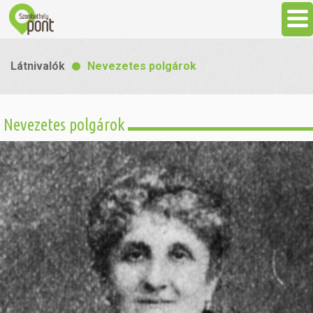
Aktuális
Látnivalók
Nevezetes polgárok
Programok
Nevezetes polgárok
Látnivalók
Gasztronómia
Szállás
Sport
Szabadidő