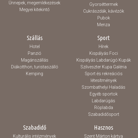
Ünnepek, megemlékezések
Gyorséttermek
Megyei kitekintő
Cukrászdák, kávézók
Pubok
Menza
Szállás
Sport
Hotel
Hírek
Panzió
Kispályás Foci
Magánszállás
Kispályás Labdarúgó Kupák
Diákotthon, turistaszálló
Szilveszter Kupa Galéria
Kemping
Sport és rekreációs
létesítmények
Szombathelyi Haladás
Egyéb sportok
Labdarúgás
Röplabda
Szabadidősport
Szabadidő
Hasznos
Kulturális intézmények
Szent Márton kártya