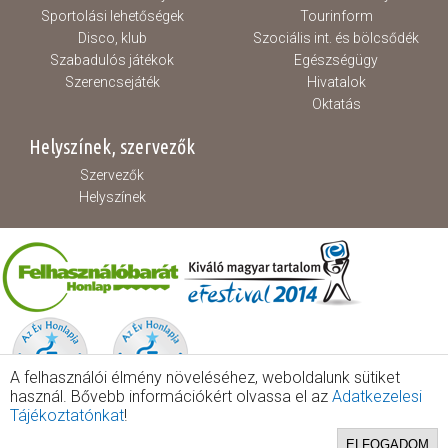
Sportolási lehetőségek
Tourinform
Disco, klub
Szociális int. és bölcsődék
Szabadulós játékok
Egészségügy
Szerencsejáték
Hivatalok
Oktatás
Helyszínek, szervezők
Szervezők
Helyszínek
A felhasználói élmény növeléséhez, weboldalunk sütiket
használ. Bővebb információkért olvassa el az
Adatkezelesi
Tájékoztatónkat
!
ELFOGADOM