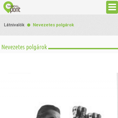
Aktuális
Látnivalók
Nevezetes polgárok
Programok
Nevezetes polgárok
Látnivalók
Gasztronómia
Szállás
Sport
Szabadidő