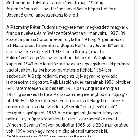
Sorbonne-on folytatta tanulmányait. majd 1946-ig
Argentínában élt. Hazatérését követően a Képes Hét és a
Jövendő című lapok szerkesztője lett.
A Pázmány Péter Tudományegyetemen megkezdett magyar-,
francia nyelvet, és művészettörténet tanulmányaitt, 1937–39
között a párizsi Sorbonne-on folytatta. 1946-ig Argentínában
élt. Hazatérését követően a „Képes Hét” és a „Jövendő” című
lapok szerkesztője lett. 1948-ban a Külügy-, majd a
Földművelésügyi Minisztériumban dolgozott. A Rajk-per
kapcsán 1949-ben letartóztatták és az ügy egyik mellékperének
vádlottjaként tíz évi börtönbüntetésre ítélték. 1954-ben
szabadult. A Szépirodalmi, majd az Új Magyar Könyvkiadó
lektoraként dolgozott. Rajk Lászlónak és társainak 1956. október
6-i újratemetésen ő is beszélt. 1957-ben Angliába emigrált.
1961-ig szerkesztette a Párizsban megjelenő „Irodalmi Újság”-
ot. 1959–1963 között részt vett a brüsszeli Nagy Imre Intézet
munkájában, szerkesztette a „Szemle” és a „Levélhíradó”
emigráns ujságokat. 1963-ban megjelent „Minden kényszer
nélkül. Egy műper kórtörténete” című visszaemlékezéseit
„Vincent Savarius” néven publikálta 1965-től a BBC munkatársa
volt. 1994-ben Nagy Imre emlékplakettel tüntették ki.