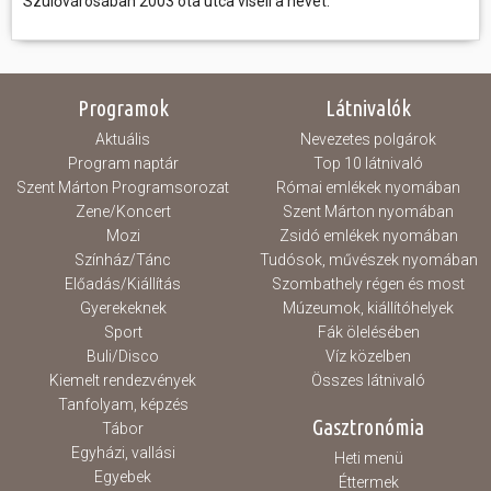
Szülővárosában 2003 óta utca viseli a nevét.
Programok
Látnivalók
Aktuális
Nevezetes polgárok
Program naptár
Top 10 látnivaló
Szent Márton Programsorozat
Római emlékek nyomában
Zene/Koncert
Szent Márton nyomában
Mozi
Zsidó emlékek nyomában
Színház/Tánc
Tudósok, művészek nyomában
Előadás/Kiállítás
Szombathely régen és most
Gyerekeknek
Múzeumok, kiállítóhelyek
Sport
Fák ölelésében
Buli/Disco
Víz közelben
Kiemelt rendezvények
Összes látnivaló
Tanfolyam, képzés
Gasztronómia
Tábor
Egyházi, vallási
Heti menü
Egyebek
Éttermek