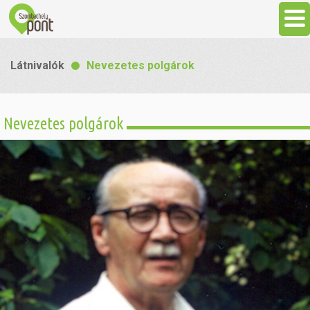
Aktuális
Látnivalók
Nevezetes polgárok
Programok
Nevezetes polgárok
Látnivalók
Gasztronómia
Szállás
Sport
Szabadidő