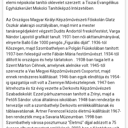
elemi népiskolai tanítói oklevelet szerzett. a Tiszai Evangélikus
Egyházkerület Miskolci Tanítóképző Intézetében.
Az Országos Magyar Királyi Képzőművészeti Főiskolán Glatz
Oszkár alakrajzi osztályában, majd mint a mester
tanársegédjeként végzett Dudits Andortól freskófestést, Varga
Nándor Lajostól grafikát tanult. 1931-ben női akttanulmányával,
elnyerte Balló Ede 1000 pengős „Figurális díját”. 1936-tól
Kőszegen, majd Szombathelyen a Polgári Fiúiskolában tanított.
1937-ben feleségül vette Fábián Mária festőművészt. 1934-től
állított ki országos és helyi tárlatokon. . 1938-ban tagja lett a
Szent Márton Céhnek, amelynek alelnöke volt. 1945-től
szervezte a Vas Megyei Képzőművészeti Csoportot, majd
ennek rendszeres kiállításait. 1946-ban egyik elindítója és 1954-
ig igazgatója volt volt a Zsennyei Művésztelepnek. 1947-ben
létrehozta és tíz évig vezette a Derkovits Képzőművészeti
Szabadiskolát. Ezzel párhuzamosan tanított a Zrínyi, majd a
Petőfi Sándor. utcai általános iskolában. 1948-ban rendezője és
tervezője volt a szombathelyi Derkovits emlékkiállításnak és
táblaavatásnak. Artner Ferenccel közös életmű-kiállítását 1967-
ben rendezték meg a Savaria Múzeumban. 1998-ban
Szombathely városa posztumusz "Életmű" díjjal adózott a 75