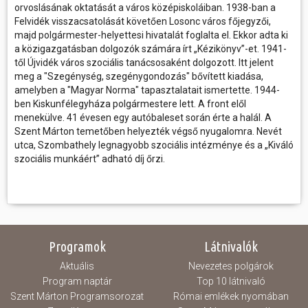
orvoslásának oktatását a város középiskoláiban. 1938-ban a
Felvidék visszacsatolását követően Losonc város főjegyzői,
majd polgármester-helyettesi hivatalát foglalta el. Ekkor adta ki
a közigazgatásban dolgozók számára írt „Kézikönyv”-et. 1941-
től Újvidék város szociális tanácsosaként dolgozott. Itt jelent
meg a "Szegénység, szegénygondozás" bővített kiadása,
amelyben a "Magyar Norma" tapasztalatait ismertette. 1944-
ben Kiskunfélegyháza polgármestere lett. A front elől
menekülve. 41 évesen egy autóbaleset során érte a halál. A
Szent Márton temetőben helyezték végső nyugalomra. Nevét
utca, Szombathely legnagyobb szociális intézménye és a „Kiváló
szociális munkáért” adható díj őrzi.
Programok
Látnivalók
Aktuális
Nevezetes polgárok
Program naptár
Top 10 látnivaló
Szent Márton Programsorozat
Római emlékek nyomában