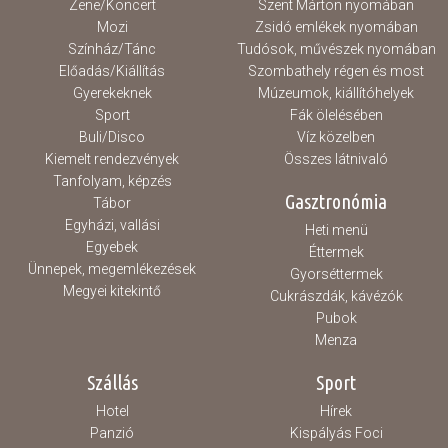
Zene/Koncert
Szent Márton nyomában
Mozi
Zsidó emlékek nyomában
Színház/Tánc
Tudósok, művészek nyomában
Előadás/Kiállítás
Szombathely régen és most
Gyerekeknek
Múzeumok, kiállítóhelyek
Sport
Fák ölelésében
Buli/Disco
Víz közelben
Kiemelt rendezvények
Összes látnivaló
Tanfolyam, képzés
Gasztronómia
Tábor
Egyházi, vallási
Heti menü
Egyebek
Éttermek
Ünnepek, megemlékezések
Gyorséttermek
Megyei kitekintő
Cukrászdák, kávézók
Pubok
Menza
Szállás
Sport
Hotel
Hírek
Panzió
Kispályás Foci