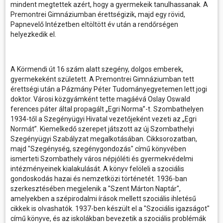
mindent megtettek azért, hogy a gyermekeik tanulhassanak. A
Premontrei Gimnáziumban érettségizik, majd egy rövid,
Papnevelő Intézetben eltöltött év után a rendőrségen
helyezkedik el.
A Körmendi út 16 szám alatt szegény, dolgos emberek,
gyermekeként született. A Premontrei Gimnáziumban tett
érettségi után a Pázmány Péter Tudományegyetemen lett jogi
doktor. Városi közgyámként tette magáévá Oslay Oswald
ferences páter által propagált „Egri Norma”-t. Szombathelyen
1934-től a Szegényügyi Hivatal vezetőjeként vezeti az „Egri
Normát”. Kiemelkedő szerepet játszott az új Szombathelyi
Szegényügyi Szabályzat megalkotásában. Cikksorozatban,
majd "Szegénység, szegénygondozás" című könyvében
ismerteti Szombathely város népjóléti és gyermekvédelmi
intézményeinek kialakulását. A könyv felöleli a szociális
gondoskodás hazai és nemzetközi történetét. 1936-ban
szerkesztésében megjelenik a "Szent Márton Naptár",
amelyekben a szépirodalmi írások mellett szociális ihletésű
cikkek is olvashatók. 1937-ben készült el a "Szociális igazságot"
című könyve, és az iskolákban bevezetik a szociális problémák