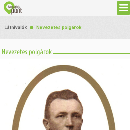
Aktuális
Látnivalók
Nevezetes polgárok
Programok
Nevezetes polgárok
Látnivalók
Gasztronómia
Szállás
Sport
Szabadidő