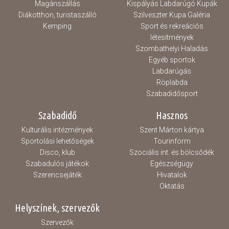
Magánszállás
Kispályás Labdarúgó Kupák
Diákotthon, turistaszálló
Szilveszter Kupa Galéria
Kemping
Sport és rekreációs
létesítmények
Szombathelyi Haladás
Egyéb sportok
Labdarúgás
Röplabda
Szabadidősport
Szabadidő
Hasznos
Kulturális intézmények
Szent Márton kártya
Sportolási lehetőségek
Tourinform
Disco, klub
Szociális int. és bölcsődék
Szabadulós játékok
Egészségügy
Szerencsejáték
Hivatalok
Oktatás
Helyszínek, szervezők
Szervezők