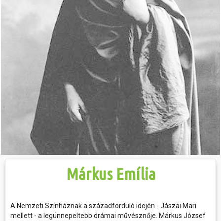
Hasznos
Márkus Emília
A Nemzeti Színháznak a századforduló idején - Jászai Mari
mellett - a legünnepeltebb drámai művésznője. Márkus József