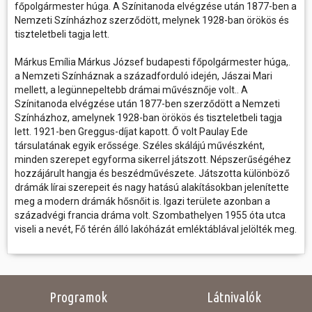
főpolgármester húga. A Színitanoda elvégzése után 1877-ben a
Nemzeti Színházhoz szerződött, melynek 1928-ban örökös és
tiszteletbeli tagja lett.
Márkus Emília Márkus József budapesti főpolgármester húga,.
a Nemzeti Színháznak a századforduló idején, Jászai Mari
mellett, a legünnepeltebb drámai művésznője volt.. A
Színitanoda elvégzése után 1877-ben szerződött a Nemzeti
Színházhoz, amelynek 1928-ban örökös és tiszteletbeli tagja
lett. 1921-ben Greggus-díjat kapott. Ő volt Paulay Ede
társulatának egyik erőssége. Széles skálájú művészként,
minden szerepet egyforma sikerrel játszott. Népszerűségéhez
hozzájárult hangja és beszédművészete. Játszotta különböző
drámák lírai szerepeit és nagy hatású alakításokban jelenítette
meg a modern drámák hősnőit is. Igazi területe azonban a
századvégi francia dráma volt. Szombathelyen 1955 óta utca
viseli a nevét, Fő térén álló lakóházát emléktáblával jelölték meg.
Programok
Látnivalók