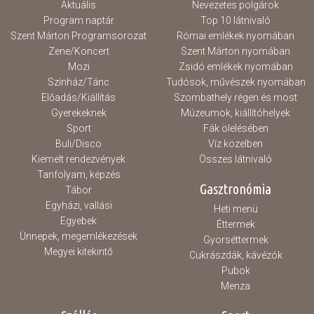
Aktuális
Nevezetes polgárok
Program naptár
Top 10 látnivaló
Szent Márton Programsorozat
Római emlékek nyomában
Zene/Koncert
Szent Márton nyomában
Mozi
Zsidó emlékek nyomában
Színház/Tánc
Tudósok, művészek nyomában
Előadás/Kiállítás
Szombathely régen és most
Gyerekeknek
Múzeumok, kiállítóhelyek
Sport
Fák ölelésében
Buli/Disco
Víz közelben
Kiemelt rendezvények
Összes látnivaló
Tanfolyam, képzés
Gasztronómia
Tábor
Egyházi, vallási
Heti menü
Egyebek
Éttermek
Ünnepek, megemlékezések
Gyorséttermek
Megyei kitekintő
Cukrászdák, kávézók
Pubok
Menza