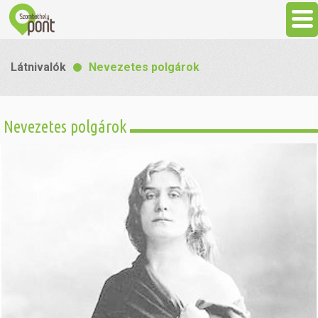
Aktuális
Látnivalók
Nevezetes polgárok
Programok
Nevezetes polgárok
Látnivalók
Gasztronómia
Szállás
Sport
Szabadidő