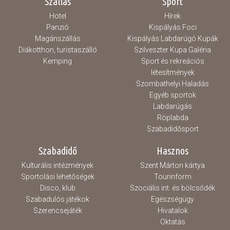
Szállás
Sport
Hotel
Hírek
Panzió
Kispályás Foci
Magánszállás
Kispályás Labdarúgó Kupák
Diákotthon, turistaszálló
Szilveszter Kupa Galéria
Kemping
Sport és rekreációs
létesítmények
Szombathelyi Haladás
Egyéb sportok
Labdarúgás
Röplabda
Szabadidősport
Szabadidő
Hasznos
Kulturális intézmények
Szent Márton kártya
Sportolási lehetőségek
Tourinform
Disco, klub
Szociális int. és bölcsődék
Szabadulós játékok
Egészségügy
Szerencsejáték
Hivatalok
Oktatás