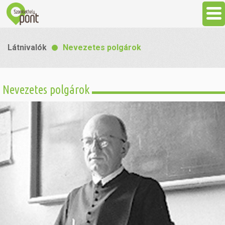
Aktuális
Látnivalók
Nevezetes polgárok
Programok
Nevezetes polgárok
Látnivalók
Gasztronómia
Szállás
Sport
Szabadidő