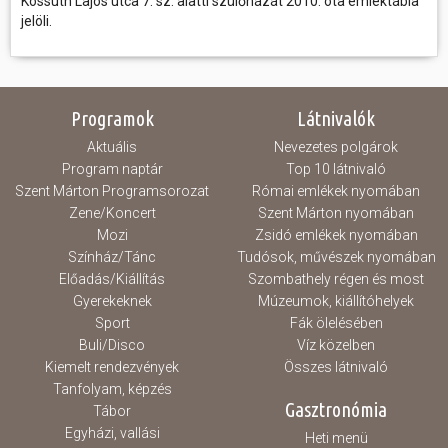
Kossuth Lajos utca 7. sz. alatti szülőházát 2010. óta emléktábla
jelöli.
Programok
Látnivalók
Aktuális
Nevezetes polgárok
Program naptár
Top 10 látnivaló
Szent Márton Programsorozat
Római emlékek nyomában
Zene/Koncert
Szent Márton nyomában
Mozi
Zsidó emlékek nyomában
Színház/Tánc
Tudósok, művészek nyomában
Előadás/Kiállítás
Szombathely régen és most
Gyerekeknek
Múzeumok, kiállítóhelyek
Sport
Fák ölelésében
Buli/Disco
Víz közelben
Kiemelt rendezvények
Összes látnivaló
Tanfolyam, képzés
Gasztronómia
Tábor
Egyházi, vallási
Heti menü