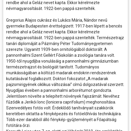
rendbe ahol a Geláz nevet kapta. Ekkor kérelmezte
névmagyarosítását. 1922-ben pappá szentelték.
Gregorius Alajos cukrász és Lukács Mária, Nándor nevű
gyermeke Budapesten érettségizett. 1917-ben lépett a bencés
rendbe ahol a Geláz nevet kapta. Ekkor kérelmezte
névmagyarosítását. 1922-ben pappá szentelték. Természetrajz
tanári diplomáját a Pázmány Péter Tudományegyetemen
szerezte. Ugyanitt 1939-ben ornitológiából doktorált. A
pannonhalmi Szent Gellért Főiskolán a zoológia tanára volt.
1950-től nyugdíjba vonulásáig a pannonhalmi gimnáziumban
természetrajzot és biológiát tanított. Tudományos
munkásságában a költöző madarak endokrin rendszerének
kutatásával foglalkozott. Doktori fokozatot „A madarak
pajzsmirigyének ciklikus változásai” című dolgozatával szerzett.
Nyugdíjas éveiben a pannonhalmi arborétumot gondozta.
Jelentősen növelte a telepített növények fajszámát. Nevéhez
fűződik a Jerikói lonc (lonicera caprifolium) meghonosítása.
Szenvedélyes fotós volt. Érdeklődő tanítványait szakkörök
keretében oktatta a fényképezés és fotóelőhívás technikájára.
Több ezer darabból álló fénykép-gyűjteményét a Főapátság
fotótára őrzi.