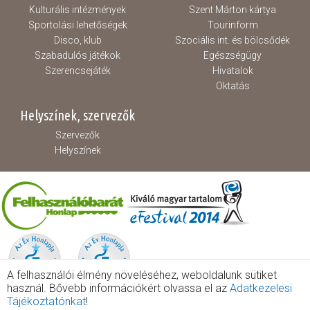
Kulturális intézmények
Szent Márton kártya
Sportolási lehetőségek
Tourinform
Disco, klub
Szociális int. és bölcsődék
Szabadulós játékok
Egészségügy
Szerencsejáték
Hivatalok
Oktatás
Helyszínek, szervezők
Szervezők
Helyszínek
A felhasználói élmény növeléséhez, weboldalunk sütiket
használ. Bővebb információkért olvassa el az
Adatkezelesi
Tájékoztatónkat
!