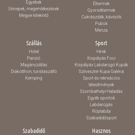
Egyebek
Éttermek
Ünnepek, megemlékezések
Gyorséttermek
Megyei kitekintő
Cukrászdák, kávézók
Pubok
Menza
Szállás
Sport
Hotel
Hírek
Panzió
Kispályás Foci
Magánszállás
Kispályás Labdarúgó Kupák
Diákotthon, turistaszálló
Szilveszter Kupa Galéria
Kemping
Sport és rekreációs
létesítmények
Szombathelyi Haladás
Egyéb sportok
Labdarúgás
Röplabda
Szabadidősport
Szabadidő
Hasznos