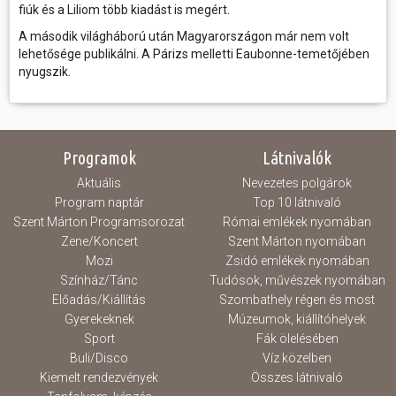
fiúk és a Liliom több kiadást is megért.
A második világháború után Magyarországon már nem volt
lehetősége publikálni. A Párizs melletti Eaubonne-temetőjében
nyugszik.
Programok
Látnivalók
Aktuális
Nevezetes polgárok
Program naptár
Top 10 látnivaló
Szent Márton Programsorozat
Római emlékek nyomában
Zene/Koncert
Szent Márton nyomában
Mozi
Zsidó emlékek nyomában
Színház/Tánc
Tudósok, művészek nyomában
Előadás/Kiállítás
Szombathely régen és most
Gyerekeknek
Múzeumok, kiállítóhelyek
Sport
Fák ölelésében
Buli/Disco
Víz közelben
Kiemelt rendezvények
Összes látnivaló