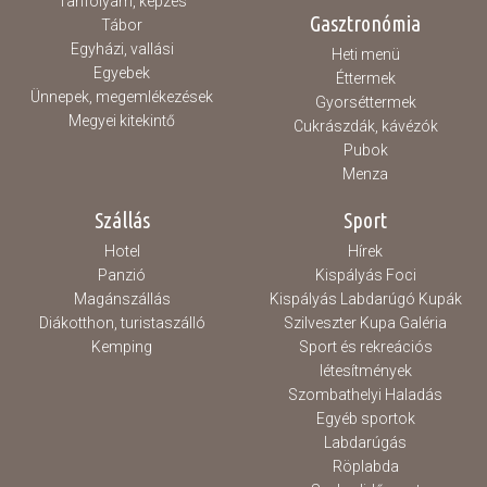
Tanfolyam, képzés
Gasztronómia
Tábor
Egyházi, vallási
Heti menü
Egyebek
Éttermek
Ünnepek, megemlékezések
Gyorséttermek
Megyei kitekintő
Cukrászdák, kávézók
Pubok
Menza
Szállás
Sport
Hotel
Hírek
Panzió
Kispályás Foci
Magánszállás
Kispályás Labdarúgó Kupák
Diákotthon, turistaszálló
Szilveszter Kupa Galéria
Kemping
Sport és rekreációs
létesítmények
Szombathelyi Haladás
Egyéb sportok
Labdarúgás
Röplabda