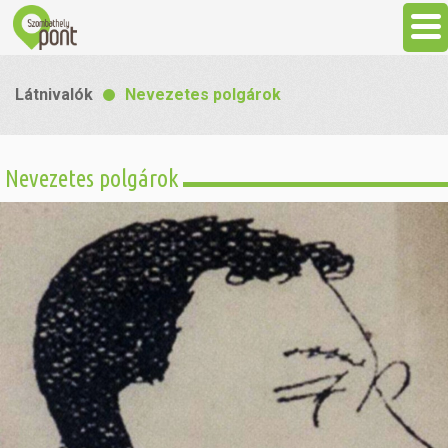
Aktuális
Látnivalók
Nevezetes polgárok
Programok
Nevezetes polgárok
Látnivalók
Gasztronómia
Szállás
Sport
Szabadidő