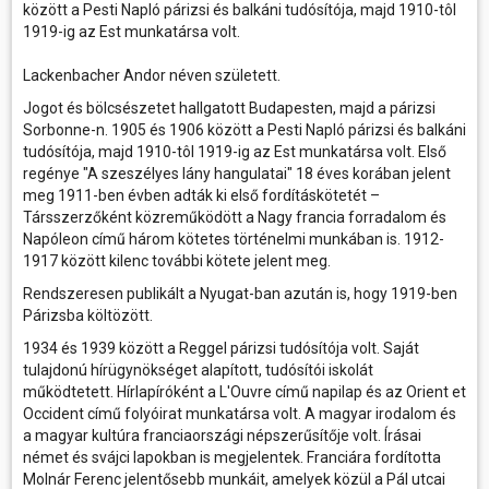
között a Pesti Napló párizsi és balkáni tudósítója, majd 1910-tôl
1919-ig az Est munkatársa volt.
Lackenbacher Andor néven született.
Jogot és bölcsészetet hallgatott Budapesten, majd a párizsi
Sorbonne-n. 1905 és 1906 között a Pesti Napló párizsi és balkáni
tudósítója, majd 1910-tôl 1919-ig az Est munkatársa volt. Első
regénye "A szeszélyes lány hangulatai" 18 éves korában jelent
meg 1911-ben évben adták ki első fordításkötetét –
Társszerzőként közreműködött a Nagy francia forradalom és
Napóleon című három kötetes történelmi munkában is. 1912-
1917 között kilenc további kötete jelent meg.
Rendszeresen publikált a Nyugat-ban azután is, hogy 1919-ben
Párizsba költözött.
1934 és 1939 között a Reggel párizsi tudósítója volt. Saját
tulajdonú hírügynökséget alapított, tudósítói iskolát
működtetett. Hírlapíróként a L'Ouvre című napilap és az Orient et
Occident című folyóirat munkatársa volt. A magyar irodalom és
a magyar kultúra franciaországi népszerűsítője volt. Írásai
német és svájci lapokban is megjelentek. Franciára fordította
Molnár Ferenc jelentősebb munkáit, amelyek közül a Pál utcai