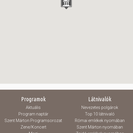
Programok
Látnivalók
Aktuális
Nevezetes polgárok
Program naptár
Top 10 látnivaló
Szent Márton Programsorozat
Római emlékek nyomában
Zene/Koncert
Szent Márton nyomában