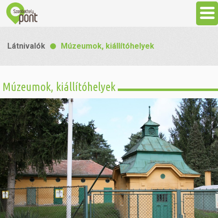
Aktuális
Látnivalók
Múzeumok, kiállítóhelyek
Programok
Múzeumok, kiállítóhelyek
Látnivalók
Gasztronómia
Szállás
Sport
Szabadidő