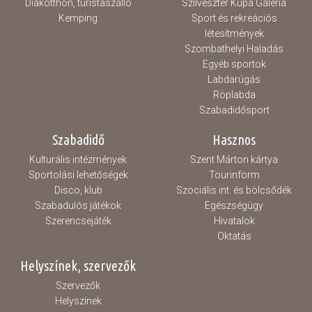
Diákotthon, turistaszálló
Szilveszter Kupa Galéria
Kemping
Sport és rekreációs
létesítmények
Szombathelyi Haladás
Egyéb sportok
Labdarúgás
Röplabda
Szabadidősport
Szabadidő
Hasznos
Kulturális intézmények
Szent Márton kártya
Sportolási lehetőségek
Tourinform
Disco, klub
Szociális int. és bölcsődék
Szabadulós játékok
Egészségügy
Szerencsejáték
Hivatalok
Oktatás
Helyszínek, szervezők
Szervezők
Helyszínek