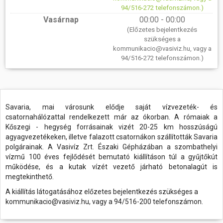
94/516-272 telefonszámon.)
Vasárnap
00:00 - 00:00
(Előzetes bejelentkezés
szükséges a
kommunikacio@vasiviz.hu, vagy a
94/516-272 telefonszámon.)
Savaria, mai városunk elődje saját vízvezeték- és
csatornahálózattal rendelkezett már az ókorban. A rómaiak a
Kőszegi - hegység forrásainak vizét 20-25 km hosszúságú
agyagvezetékeken, illetve falazott csatornákon szállították Savaria
polgárainak. A Vasivíz Zrt. Északi Gépházában a szombathelyi
vízmű 100 éves fejlődését bemutató kiállításon túl a gyűjtőkút
működése, és a kutak vízét vezető járható betonalagút is
megtekinthető.
A kiállítás látogatásához előzetes bejelentkezés szükséges a
kommunikacio@vasiviz.hu, vagy a 94/516-200 telefonszámon.