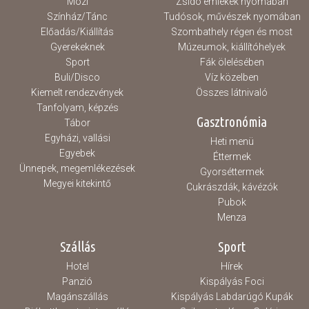
Mozi
Zsidó emlékek nyomában
Színház/Tánc
Tudósok, művészek nyomában
Előadás/Kiállítás
Szombathely régen és most
Gyerekeknek
Múzeumok, kiállítóhelyek
Sport
Fák ölelésében
Buli/Disco
Víz közelben
Kiemelt rendezvények
Összes látnivaló
Tanfolyam, képzés
Gasztronómia
Tábor
Egyházi, vallási
Heti menü
Egyebek
Éttermek
Ünnepek, megemlékezések
Gyorséttermek
Megyei kitekintő
Cukrászdák, kávézók
Pubok
Menza
Szállás
Sport
Hotel
Hírek
Panzió
Kispályás Foci
Magánszállás
Kispályás Labdarúgó Kupák