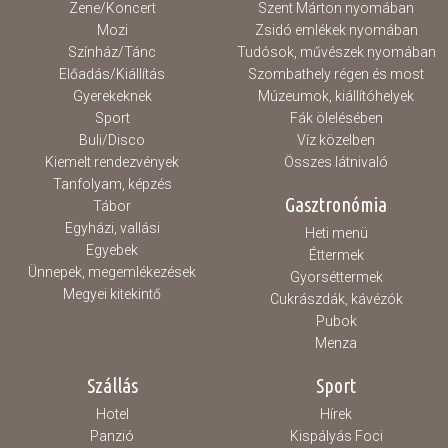
Zene/Koncert
Szent Márton nyomában
Mozi
Zsidó emlékek nyomában
Színház/Tánc
Tudósok, művészek nyomában
Előadás/Kiállítás
Szombathely régen és most
Gyerekeknek
Múzeumok, kiállítóhelyek
Sport
Fák ölelésében
Buli/Disco
Víz közelben
Kiemelt rendezvények
Összes látnivaló
Tanfolyam, képzés
Gasztronómia
Tábor
Egyházi, vallási
Heti menü
Egyebek
Éttermek
Ünnepek, megemlékezések
Gyorséttermek
Megyei kitekintő
Cukrászdák, kávézók
Pubok
Menza
Szállás
Sport
Hotel
Hírek
Panzió
Kispályás Foci