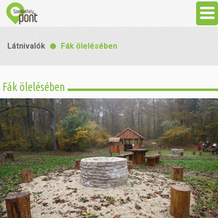
Aktuális
Látnivalók
Fák ölelésében
Programok
Fák ölelésében
Látnivalók
Gasztronómia
Szállás
Sport
Szabadidő