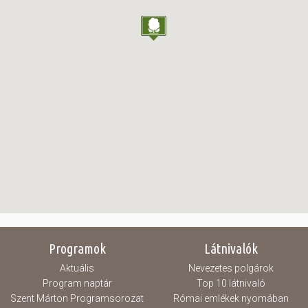
Programok
Látnivalók
Aktuális
Nevezetes polgárok
Program naptár
Top 10 látnivaló
Szent Márton Programsorozat
Római emlékek nyomában