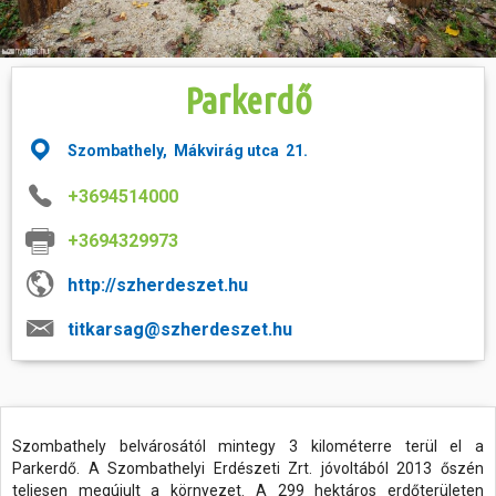
Hasznos
Parkerdő
Szombathely, Mákvirág utca 21.
+3694514000
+3694329973
http://szherdeszet.hu
titkarsag@szherdeszet.hu
Szombathely belvárosától mintegy 3 kilométerre terül el a
Parkerdő. A Szombathelyi Erdészeti Zrt. jóvoltából 2013 őszén
teljesen megújult a környezet. A 299 hektáros erdőterületen