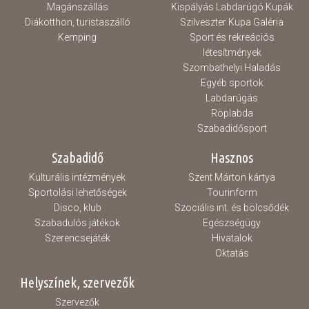
Magánszállás
Kispályás Labdarúgó Kupák
Diákotthon, turistaszálló
Szilveszter Kupa Galéria
Kemping
Sport és rekreációs
létesítmények
Szombathelyi Haladás
Egyéb sportok
Labdarúgás
Röplabda
Szabadidősport
Szabadidő
Hasznos
Kulturális intézmények
Szent Márton kártya
Sportolási lehetőségek
Tourinform
Disco, klub
Szociális int. és bölcsődék
Szabadulós játékok
Egészségügy
Szerencsejáték
Hivatalok
Oktatás
Helyszínek, szervezők
Szervezők