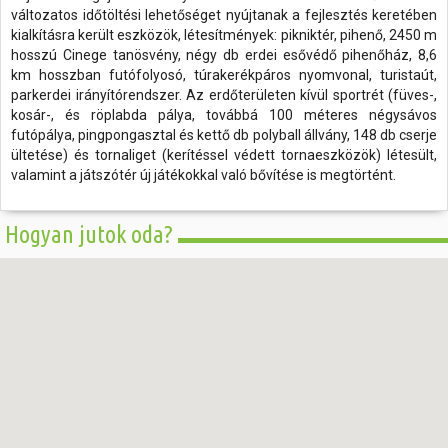
változatos időtöltési lehetőséget nyújtanak a fejlesztés keretében
kialkításra került eszközök, létesítmények: pikniktér, pihenő, 2450 m
hosszú Cinege tanösvény, négy db erdei esővédő pihenőház, 8,6
km hosszban futófolyosó, túrakerékpáros nyomvonal, turistaút,
parkerdei irányítórendszer. Az erdőterületen kívül sportrét (füves-,
kosár-, és röplabda pálya, továbbá 100 méteres négysávos
futópálya, pingpongasztal és kettő db polyball állvány, 148 db cserje
ültetése) és tornaliget (kerítéssel védett tornaeszközök) létesült,
valamint a játszótér új játékokkal való bővítése is megtörtént.
Hogyan jutok oda?