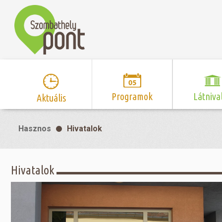
Programok
Látniva
Aktuális
Program naptár
Hírek
Neveze
Hasznos
Hivatalok
Top 10 
Szent Márton
Kispályás 
Programsorozat
Kispályás
Római 
Zene/Koncert
Kupák
nyomá
Hivatalok
Mozi
Sport és r
Szent 
létesítmé
nyomá
Színház/Tánc
Szombathe
Zsidó 
nyomá