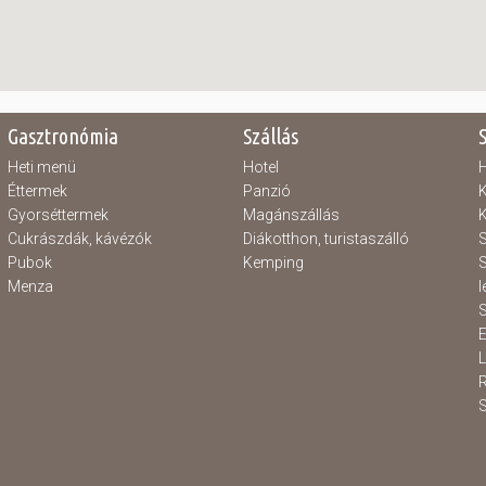
Gasztronómia
Szállás
Heti menü
Hotel
H
Éttermek
Panzió
K
Gyorséttermek
Magánszállás
K
Cukrászdák, kávézók
Diákotthon, turistaszálló
S
Pubok
Kemping
S
Menza
l
S
E
S