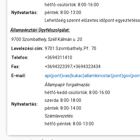
hétfő-csütörtök: 8:00-16:00
Nyitvatartás:
péntek: 8:00-13:00
Lehetőség szerint előzetes időpont egyeztetéss
Állampénztári Ügyfélszolgálat:
9700 Szombathely, Széll Kálmán u. 20.
Levelezési cím:
9701 Szombathely, Pf.: 70
Telefon:
+3694311410
Fax:
+3694323397;+3694323434
E-mail:
api(pont)vas(kukac)allamkincstar(pont)gov(pon
Állampapír forgalmazás:
hétfő-kedd-csütörtök: 8:00-16:00
szerda: 8:00-18:00
Nyitvatartás:
péntek: 8:00-14:00
Számlavezetés:
hétfő-péntek: 8:00-13:00