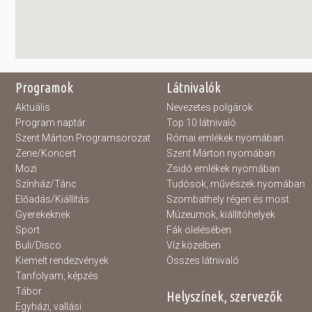
Programok
Látnivalók
Aktuális
Nevezetes polgárok
Program naptár
Top 10 látnivaló
Szent Márton Programsorozat
Római emlékek nyomában
Zene/Koncert
Szent Márton nyomában
Mozi
Zsidó emlékek nyomában
Színház/Tánc
Tudósok, művészek nyomában
Előadás/Kiállítás
Szombathely régen és most
Gyerekeknek
Múzeumok, kiállítóhelyek
Sport
Fák ölelésében
Buli/Disco
Víz közelben
Kiemelt rendezvények
Összes látnivaló
Tanfolyam, képzés
Tábor
Helyszínek, szervezők
Egyházi, vallási