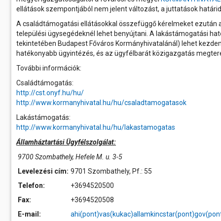
ellátások szempontjából nem jelent változást, a juttatások hatá
A családtámogatási ellátásokkal összefüggő kérelmeket ezután a 
települési ügysegédeknél lehet benyújtani. A lakástámogatási ha
tekintetében Budapest Főváros Kormányhivatalánál) lehet kezdem
hatékonyabb ügyintézés, és az ügyfélbarát közigazgatás megte
További információk:
Családtámogatás:
http://cst.onyf.hu/hu/
http://www.kormanyhivatal.hu/hu/csaladtamogatasok
Lakástámogatás:
http://www.kormanyhivatal.hu/hu/lakastamogatas
Államháztartási Ügyfélszolgálat:
9700 Szombathely, Hefele M. u. 3-5
Levelezési cím:
9701 Szombathely, Pf.: 55
Telefon:
+3694520500
Fax:
+3694520508
E-mail:
ahi(pont)vas(kukac)allamkincstar(pont)gov(pon