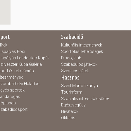
Sport
Szabadidő
írek
Kulturális intézmények
ispályás Foci
Sportolási lehetőségek
ispályás Labdarúgó Kupák
Disco, klub
zilveszter Kupa Galéria
Szabadulós játékok
port és rekreációs
Szerencsejáték
Hasznos
étesítmények
zombathelyi Haladás
Szent Márton kártya
gyéb sportok
Tourinform
Labdarúgás
Szociális int. és bölcsődék
Röplabda
Egészségügy
zabadidősport
Hivatalok
Oktatás