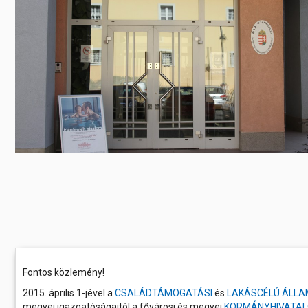
Előadás/Kiállítás
Egyéb spo
Tudóso
Gyerekeknek
nyomá
Labdarúgá
Sport
Szomba
Röplabda
most
Buli/Disco
Szabadidő
Múzeu
Kiemelt rendezvények
kiállít
Fák öl
Tanfolyam, képzés
Víz köz
Tábor
Összes látniv
Egyházi, vallási
Egyebek
Ünnepek,
megemlékezések
Fontos közlemény!
2015. április 1-jével a
CSALÁDTÁMOGATÁSI
és
LAKÁSCÉLÚ ÁLLA
Megyei kitekintő
megyei igazgatóságaitól a fővárosi és megyei
KORMÁNYHIVATAL