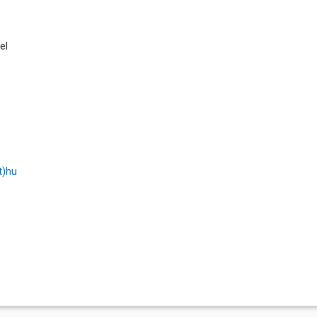
el
t)hu