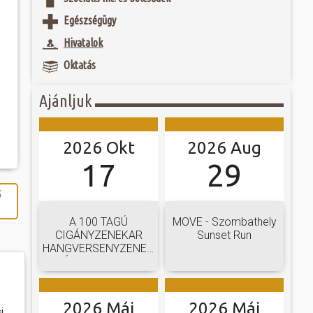
 és szombat egy új valóság...
Egészségügy
étlen véletlen
ntőségű régészeti
ójában, egyben
Hivatalok
ó mérkőzésén a
etű Isis istennő
ra. A találkozó
agványaira és
Oktatás
ett játékkal és
Szombathelyen. Az
ani a lépést a
tározó kulturális
yüttessel....
homlokzat...
Ajánljuk
2026 Okt
2026 Aug
17
29
5
A 100 TAGÚ
MOVE - Szombathely
CIGÁNYZENEKAR
Sunset Run
HANGVERSENYZENEKARI
GÁLAKONCERTJE
2026 Máj
2026 Máj
i