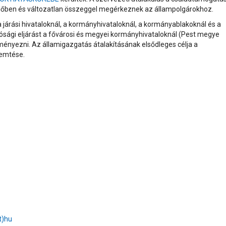
ridőben és változatlan összeggel megérkeznek az állampolgárokhoz.
járási hivataloknál, a kormányhivataloknál, a kormányablakoknál és a
tósági eljárást a fővárosi és megyei kormányhivataloknál (Pest megye
ényezni. Az államigazgatás átalakításának elsődleges célja a
remtése.
t)hu