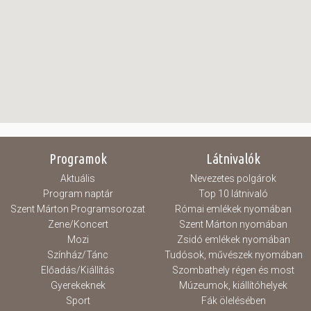
Programok
Látnivalók
Aktuális
Nevezetes polgárok
Program naptár
Top 10 látnivaló
Szent Márton Programsorozat
Római emlékek nyomában
Zene/Koncert
Szent Márton nyomában
Mozi
Zsidó emlékek nyomában
Színház/Tánc
Tudósok, művészek nyomában
Előadás/Kiállítás
Szombathely régen és most
Gyerekeknek
Múzeumok, kiállítóhelyek
Sport
Fák ölelésében