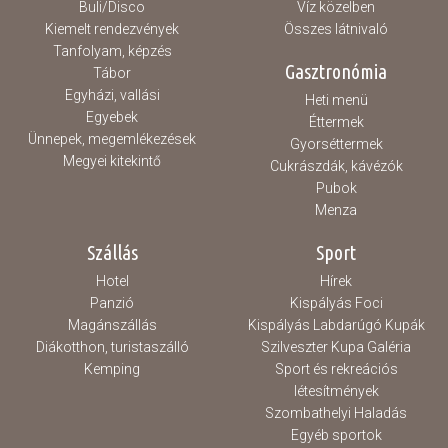
Buli/Disco
Víz közelben
Kiemelt rendezvények
Összes látnivaló
Tanfolyam, képzés
Gasztronómia
Tábor
Egyházi, vallási
Heti menü
Egyebek
Éttermek
Ünnepek, megemlékezések
Gyorséttermek
Megyei kitekintő
Cukrászdák, kávézók
Pubok
Menza
Szállás
Sport
Hotel
Hírek
Panzió
Kispályás Foci
Magánszállás
Kispályás Labdarúgó Kupák
Diákotthon, turistaszálló
Szilveszter Kupa Galéria
Kemping
Sport és rekreációs
létesítmények
Szombathelyi Haladás
Egyéb sportok