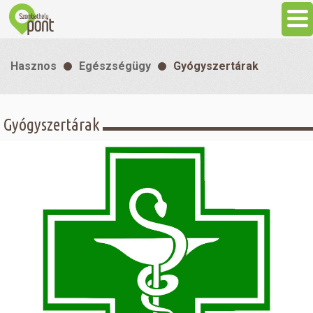
Aktuális
Hasznos
Egészségügy
Gyógyszertárak
Programok
Gyógyszertárak
Látnivalók
Gasztronómia
Szállás
Sport
Szabadidő