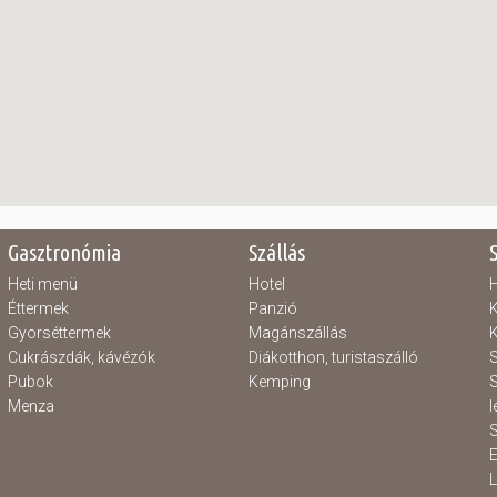
Gasztronómia
Szállás
Heti menü
Hotel
H
Éttermek
Panzió
K
Gyorséttermek
Magánszállás
K
Cukrászdák, kávézók
Diákotthon, turistaszálló
S
Pubok
Kemping
S
Menza
l
S
E