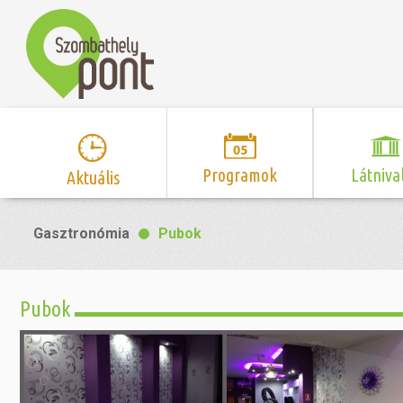
Programok
Látniva
Aktuális
Program naptár
Hírek
Neveze
Gasztronómia
Pubok
Top 10 
Szent Márton
Kispályás 
Programsorozat
Kispályás
Római 
Zene/Koncert
Kupák
nyomá
Pubok
Mozi
Sport és r
Szent 
létesítmé
nyomá
Színház/Tánc
Szombathe
Zsidó 
nyomá