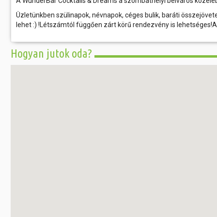
A WunderBar Cocktails & Dreams a szombathelyi belváros közeléb
Üzletünkben szülinapok, névnapok, céges bulik, baráti összejövete
lehet :) !Létszámtól függően zárt körű rendezvény is lehetséges!A
Hogyan jutok oda?