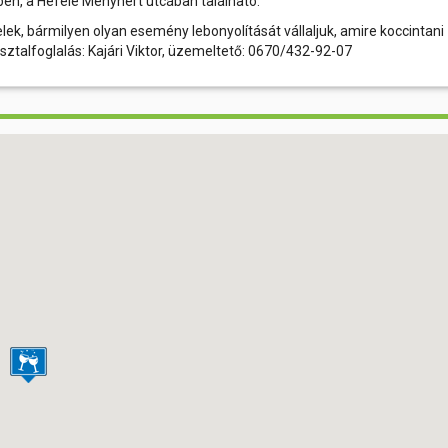
en, a Hefele Menyhért utcában található.
lek, bármilyen olyan esemény lebonyolítását vállaljuk, amire koccintani
sztalfoglalás: Kajári Viktor, üzemeltető: 0670/432-92-07