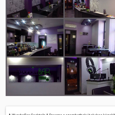
Előadás/Kiállítás
Egyéb spo
Tudóso
Gyerekeknek
nyomá
Labdarúgá
Sport
Szomba
Röplabda
most
Buli/Disco
Szabadidő
Múzeu
Kiemelt rendezvények
kiállít
Fák öl
Tanfolyam, képzés
Víz köz
Tábor
Összes látniv
Egyházi, vallási
Egyebek
Ünnepek,
megemlékezések
Megyei kitekintő