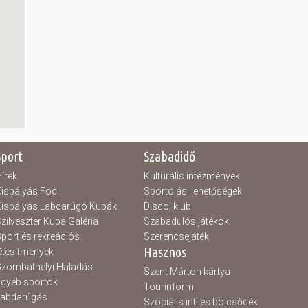
Sport
Szabadidő
írek
Kulturális intézmények
ispályás Foci
Sportolási lehetőségek
ispályás Labdarúgó Kupák
Disco, klub
zilveszter Kupa Galéria
Szabadulós játékok
port és rekreációs
Szerencsejáték
Hasznos
étesítmények
zombathelyi Haladás
Szent Márton kártya
gyéb sportok
Tourinform
Labdarúgás
Szociális int. és bölcsődék