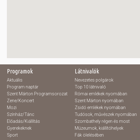
Programok
Látnivalók
Aktuális
Nevezetes polgárok
Program naptár
Top 10 látnivaló
Szent Márton Programsorozat
Római emlékek nyomában
Zene/Koncert
Szent Márton nyomában
Mozi
Zsidó emlékek nyomában
Színház/Tánc
Tudósok, művészek nyomában
Előadás/Kiállítás
Szombathely régen és most
Gyerekeknek
Múzeumok, kiállítóhelyek
Sport
Fák ölelésében