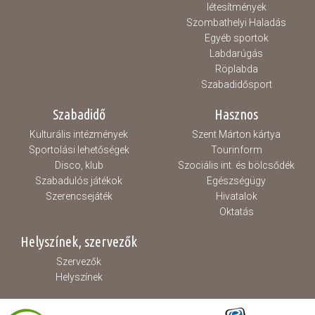
létesítmények
Szombathelyi Haladás
Egyéb sportok
Labdarúgás
Röplabda
Szabadidősport
Szabadidő
Hasznos
Kulturális intézmények
Szent Márton kártya
Sportolási lehetőségek
Tourinform
Disco, klub
Szociális int. és bölcsődék
Szabadulós játékok
Egészségügy
Szerencsejáték
Hivatalok
Oktatás
Helyszínek, szervezők
Szervezők
Helyszínek