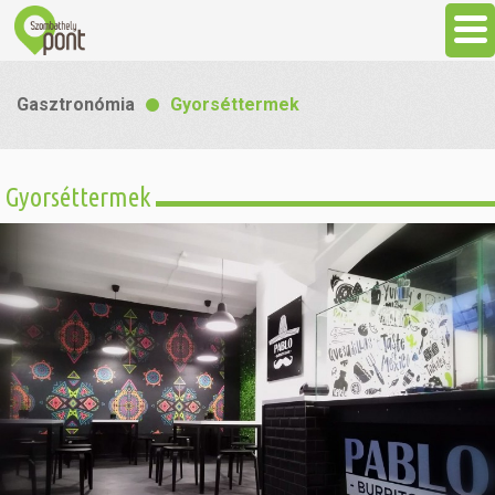
Aktuális
Gasztronómia
Gyorséttermek
Programok
Gyorséttermek
Látnivalók
Gasztronómia
Szállás
Sport
Szabadidő