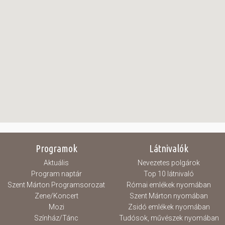
Programok
Látnivalók
Aktuális
Nevezetes polgárok
Program naptár
Top 10 látnivaló
Szent Márton Programsorozat
Római emlékek nyomában
Zene/Koncert
Szent Márton nyomában
Mozi
Zsidó emlékek nyomában
Színház/Tánc
Tudósok, művészek nyomában