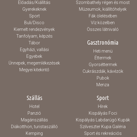
Előadás/Kiállítás
Szombathely régen és most
Gyerekeknek
Múzeumok, kiállítóhelyek
Sport
Fák ölelésében
Buli/Disco
Víz közelben
Kiemelt rendezvények
Összes látnivaló
Tanfolyam, képzés
Gasztronómia
Tábor
Egyházi, vallási
Heti menü
Egyebek
Éttermek
Ünnepek, megemlékezések
Gyorséttermek
Megyei kitekintő
Cukrászdák, kávézók
Pubok
Menza
Szállás
Sport
Hotel
Hírek
Panzió
Kispályás Foci
Magánszállás
Kispályás Labdarúgó Kupák
Diákotthon, turistaszálló
Szilveszter Kupa Galéria
Kemping
Sport és rekreációs