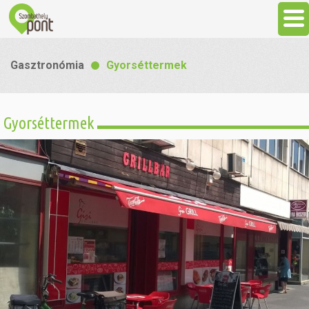
Aktuális
Gasztronómia
Gyorséttermek
Programok
Gyorséttermek
Látnivalók
Gasztronómia
Szállás
Sport
Szabadidő