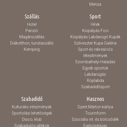
Menza
Szállás
Sport
Hotel
Hírek
Panzió
Kispályás Foci
Magánszállás
Kispályás Labdarúgó Kupák
Diákotthon, turistaszálló
Szilveszter Kupa Galéria
Kemping
Sport és rekreációs
létesítmények
Szombathelyi Haladás
Egyéb sportok
Labdarúgás
Röplabda
Szabadidősport
Szabadidő
Hasznos
Kulturális intézmények
Szent Márton kártya
Sportolási lehetőségek
Tourinform
Disco, klub
Szociális int. és bölcsődék
Szabadulós játékok
Egészségügy