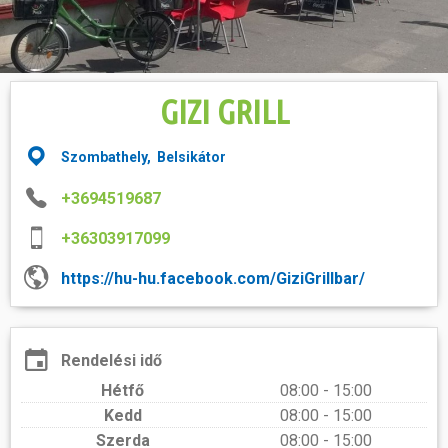
Hasznos
GIZI GRILL
Szombathely, Belsikátor
+3694519687
+36303917099
https://hu-hu.facebook.com/GiziGrillbar/
Rendelési idő
Hétfő
08:00 - 15:00
Kedd
08:00 - 15:00
Szerda
08:00 - 15:00