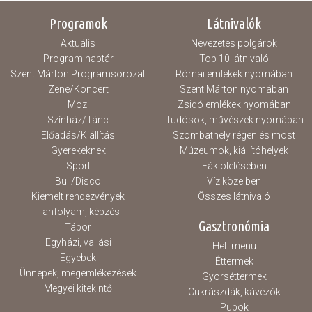
Programok
Látnivalók
Aktuális
Nevezetes polgárok
Program naptár
Top 10 látnivaló
Szent Márton Programsorozat
Római emlékek nyomában
Zene/Koncert
Szent Márton nyomában
Mozi
Zsidó emlékek nyomában
Színház/Tánc
Tudósok, művészek nyomában
Előadás/Kiállítás
Szombathely régen és most
Gyerekeknek
Múzeumok, kiállítóhelyek
Sport
Fák ölelésében
Buli/Disco
Víz közelben
Kiemelt rendezvények
Összes látnivaló
Tanfolyam, képzés
Gasztronómia
Tábor
Egyházi, vallási
Heti menü
Egyebek
Éttermek
Ünnepek, megemlékezések
Gyorséttermek
Megyei kitekintő
Cukrászdák, kávézók
Pubok