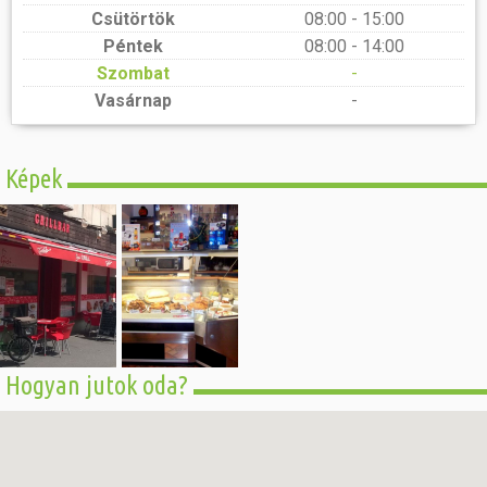
Csütörtök
08:00 - 15:00
Péntek
08:00 - 14:00
Szombat
-
Vasárnap
-
Képek
Hogyan jutok oda?