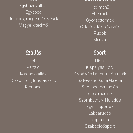
Egyházi, vallási
Heti menü
Egyebek
Éttermek
Ünnepek, megemlékezések
Gyorséttermek
Megyei kitekintő
Cukrászdák, kávézók
Pubok
Menza
Szállás
Sport
Hotel
Hírek
Panzió
Kispályás Foci
Magánszállás
Kispályás Labdarúgó Kupák
Diákotthon, turistaszálló
Szilveszter Kupa Galéria
Kemping
Sport és rekreációs
létesítmények
Szombathelyi Haladás
Egyéb sportok
Labdarúgás
Röplabda
Szabadidősport