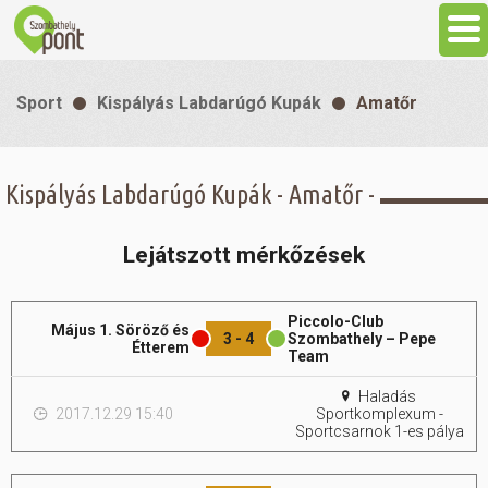
Aktuális
Sport
Kispályás Labdarúgó Kupák
Amatőr
Programok
Kispályás Labdarúgó Kupák - Amatőr -
Látnivalók
Lejátszott mérkőzések
Gasztronómia
Piccolo-Club
Május 1. Söröző és
Szállás
3 - 4
Szombathely – Pepe
Étterem
Team
Haladás
Sport
2017.12.29 15:40
Sportkomplexum -
Sportcsarnok 1-es pálya
Szabadidő