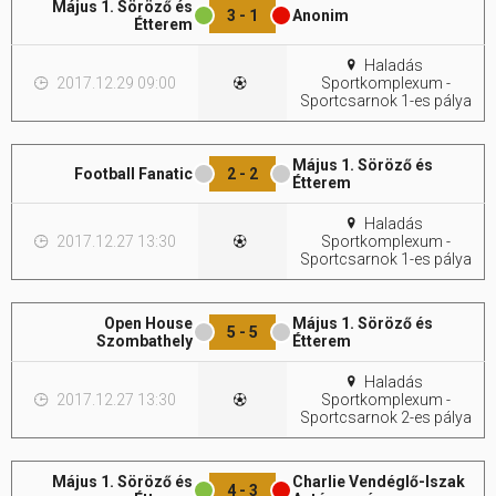
Május 1. Söröző és
3 - 1
Anonim
Étterem
Hasznos
Haladás
2017.12.29 09:00
Sportkomplexum -
Sportcsarnok 1-es pálya
Május 1. Söröző és
Football Fanatic
2 - 2
Étterem
Haladás
2017.12.27 13:30
Sportkomplexum -
Sportcsarnok 1-es pálya
Open House
Május 1. Söröző és
5 - 5
Szombathely
Étterem
Haladás
2017.12.27 13:30
Sportkomplexum -
Sportcsarnok 2-es pálya
Május 1. Söröző és
Charlie Vendéglő-Iszak
4 - 3