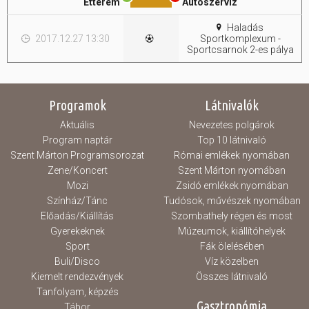
Étterem
Autószervíz
Haladás
2017.12.27 13:30
Sportkomplexum -
Sportcsarnok 2-es pálya
Programok
Látnivalók
Aktuális
Nevezetes polgárok
Program naptár
Top 10 látnivaló
Szent Márton Programsorozat
Római emlékek nyomában
Zene/Koncert
Szent Márton nyomában
Mozi
Zsidó emlékek nyomában
Színház/Tánc
Tudósok, művészek nyomában
Előadás/Kiállítás
Szombathely régen és most
Gyerekeknek
Múzeumok, kiállítóhelyek
Sport
Fák ölelésében
Buli/Disco
Víz közelben
Kiemelt rendezvények
Összes látnivaló
Tanfolyam, képzés
Gasztronómia
Tábor