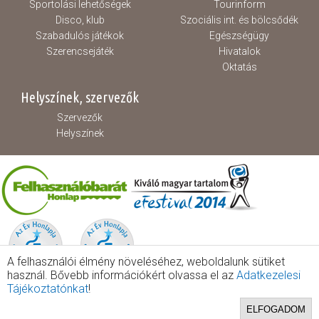
Sportolási lehetőségek
Tourinform
Disco, klub
Szociális int. és bölcsődék
Szabadulós játékok
Egészségügy
Szerencsejáték
Hivatalok
Oktatás
Helyszínek, szervezők
Szervezők
Helyszínek
A felhasználói élmény növeléséhez, weboldalunk sütiket
használ. Bővebb információkért olvassa el az
Adatkezelesi
Tájékoztatónkat
!
ELFOGADOM