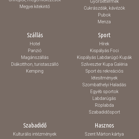
Gyorséttermek
Megyei kitekintő
Cukrászdák, kávézók
Pubok
Menza
Szállás
Sport
Hotel
Hírek
Panzió
Kispályás Foci
Magánszállás
Kispályás Labdarúgó Kupák
Diákotthon, turistaszálló
Szilveszter Kupa Galéria
Kemping
Sport és rekreációs
létesítmények
Szombathelyi Haladás
Egyéb sportok
Labdarúgás
Röplabda
Szabadidősport
Szabadidő
Hasznos
Kulturális intézmények
Szent Márton kártya