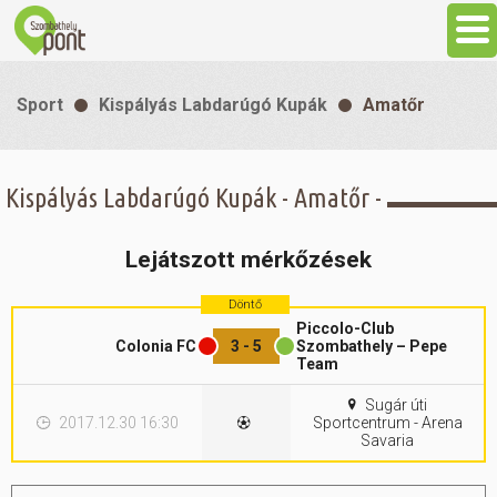
Aktuális
Sport
Kispályás Labdarúgó Kupák
Amatőr
Programok
Kispályás Labdarúgó Kupák - Amatőr -
Látnivalók
Lejátszott mérkőzések
Gasztronómia
Döntő
Piccolo-Club
Szállás
Colonia FC
3 - 5
Szombathely – Pepe
Team
Sugár úti
Sport
2017.12.30 16:30
Sportcentrum - Arena
Savaria
Szabadidő