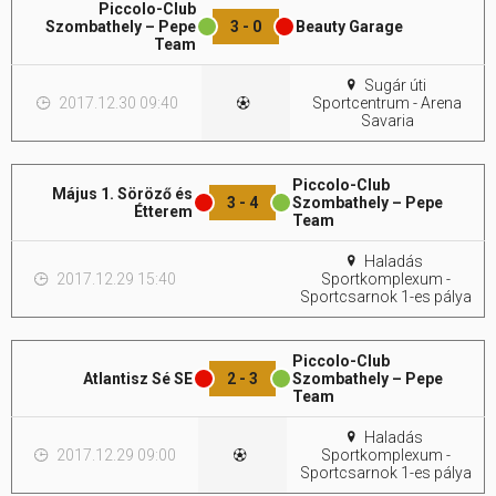
Piccolo-Club
Szombathely – Pepe
3 - 0
Beauty Garage
Team
Hasznos
Sugár úti
2017.12.30 09:40
Sportcentrum - Arena
Savaria
Piccolo-Club
Május 1. Söröző és
3 - 4
Szombathely – Pepe
Étterem
Team
Haladás
2017.12.29 15:40
Sportkomplexum -
Sportcsarnok 1-es pálya
Piccolo-Club
Atlantisz Sé SE
2 - 3
Szombathely – Pepe
Team
Haladás
2017.12.29 09:00
Sportkomplexum -
Sportcsarnok 1-es pálya