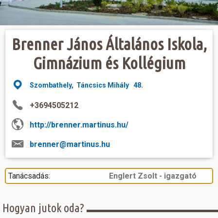
Hasznos
Brenner János Általános Iskola,
Gimnázium és Kollégium
Szombathely, Táncsics Mihály 48.
+3694505212
http://brenner.martinus.hu/
brenner@martinus.hu
Tanácsadás:
Englert Zsolt - igazgató
Hogyan jutok oda?