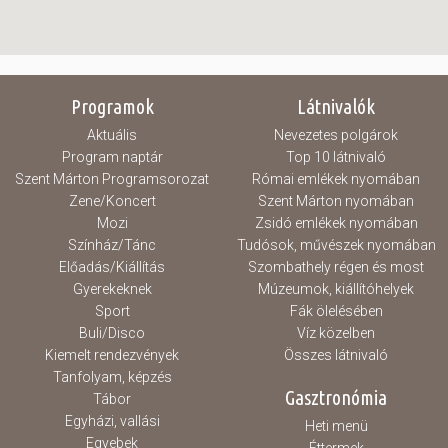
Programok
Látnivalók
Aktuális
Nevezetes polgárok
Program naptár
Top 10 látnivaló
Szent Márton Programsorozat
Római emlékek nyomában
Zene/Koncert
Szent Márton nyomában
Mozi
Zsidó emlékek nyomában
Színház/Tánc
Tudósok, művészek nyomában
Előadás/Kiállítás
Szombathely régen és most
Gyerekeknek
Múzeumok, kiállítóhelyek
Sport
Fák ölelésében
Buli/Disco
Víz közelben
Kiemelt rendezvények
Összes látnivaló
Tanfolyam, képzés
Gasztronómia
Tábor
Egyházi, vallási
Heti menü
Egyebek