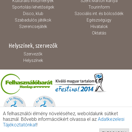
Kulturális intézmények
Szent Márton kártya
Sportolási lehetőségek
Tourinform
Disco, klub
Szociális int. és bölcsődék
Szabadulós játékok
Egészségügy
Szerencsejáték
Hivatalok
Oktatás
Helyszínek, szervezők
Szervezők
Helyszínek
A felhasználói élmény növeléséhez, weboldalunk sütiket
használ. Bővebb információkért olvassa el az
Adatkezelesi
Tájékoztatónkat
!