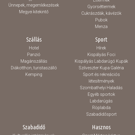
Éttermek
Ünnepek, megemlékezések
Gyorséttermek
Megyei kitekintő
Cukrászdák, kávézók
Pubok
Menza
Szállás
Sport
Hotel
Hírek
Panzió
Kispályás Foci
Magánszállás
Kispályás Labdarúgó Kupák
Diákotthon, turistaszálló
Szilveszter Kupa Galéria
Kemping
Sport és rekreációs
létesítmények
Szombathelyi Haladás
Egyéb sportok
Labdarúgás
Röplabda
Szabadidősport
Szabadidő
Hasznos