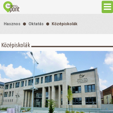
Aktuális
Hasznos
Oktatás
Középiskolák
Programok
Középiskolák
Látnivalók
Gasztronómia
Szállás
Sport
Szabadidő