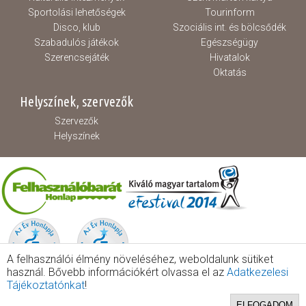
Sportolási lehetőségek
Tourinform
Disco, klub
Szociális int. és bölcsődék
Szabadulós játékok
Egészségügy
Szerencsejáték
Hivatalok
Oktatás
Helyszínek, szervezők
Szervezők
Helyszínek
A felhasználói élmény növeléséhez, weboldalunk sütiket
használ. Bővebb információkért olvassa el az
Adatkezelesi
Tájékoztatónkat
!
ELFOGADOM