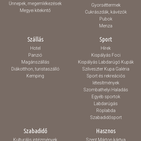
Ünnepek, megemlékezések
Gyorséttermek
Megyei kitekintő
Cukrászdák, kávézók
Pubok
Menza
Szállás
Sport
Hotel
Hírek
Panzió
Kispályás Foci
Magánszállás
Kispályás Labdarúgó Kupák
Diákotthon, turistaszálló
Szilveszter Kupa Galéria
Kemping
Sport és rekreációs
létesítmények
Szombathelyi Haladás
Egyéb sportok
Labdarúgás
Röplabda
Szabadidősport
Szabadidő
Hasznos
Kulturális intézmények
Szent Márton kártya