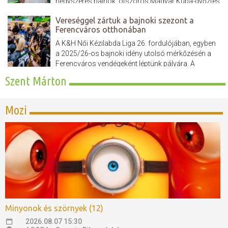
négyszeres bajnok, ötszörös Magyar Kupa-győztes
együttes kiesett az NB I.-ből. A 2025/26-os szezon
Vereséggel zártuk a bajnoki szezont a
utolsó mérkőzése előtt tudni lehetett, hogy a
Ferencváros otthonában
Haladás számára még...
A K&H Női Kézilabda Liga 26. fordulójában, egyben
a 2025/26-os bajnoki idény utolsó mérkőzésén a
Ferencváros vendégeként léptünk pályára. A
találkozó első félidejében csapatunk fegyelmezett
Szent Márton
játékkal és gyors támadásokkal igyekezett tartani a
lépést a tabella második helyén álló fővárosi
együttessel....
Mozi
Minyonok és szörnyek (12)
2026.08.07 15:30