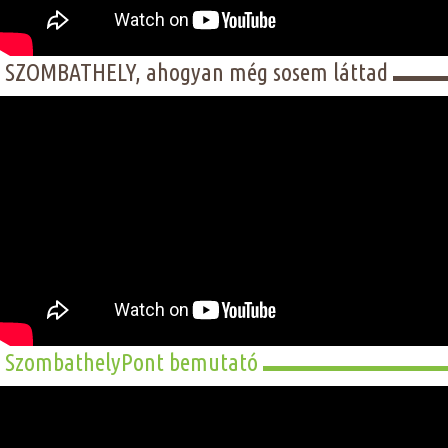
SZOMBATHELY, ahogyan még sosem láttad
SzombathelyPont bemutató