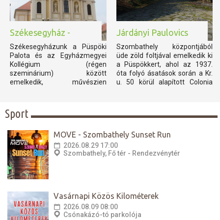
Székesegyház -
Járdányi Paulovics
Püspöki Palota
István Romkert
Székesegyházunk a Püspöki
Szombathely központjából
Palota és az Egyházmegyei
üde zöld foltjával emelkedik ki
Kollégium (régen
a Püspökkert, ahol az 1937.
szeminárium) között
óta folyó ásatások során a Kr.
emelkedik, művészien
u. 50 körül alapított Colonia
egységbe foglalva e három
Claudia Savariensium nyugati
épülettömböt. Sarlós
városrészének jelentős
Boldogasszony tiszteletére
épületcsoportjait tárták fel a
Sport
emelt templom alaprajza latin
régészek. A 4. század elején
keresztet formáz, stílusát
épített palotában (Nagy)
MOVE - Szombathely Sunset Run
tekintve klasszicizáló barokk. A
Constantin, II. Constantius...
homlokzatot két karcsú
2026.08.29 17:00
torony...
Szombathely, Fő tér - Rendezvénytér
Vasárnapi Közös Kilométerek
2026.08.09 08:00
Csónakázó-tó parkolója