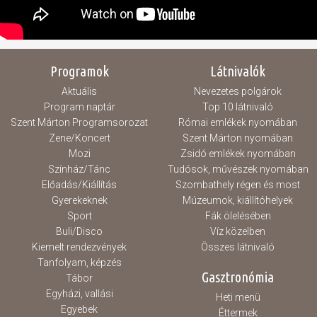
Programok
Látnivalók
Aktuális
Nevezetes polgárok
Program naptár
Top 10 látnivaló
Szent Márton Programsorozat
Római emlékek nyomában
Zene/Koncert
Szent Márton nyomában
Mozi
Zsidó emlékek nyomában
Színház/Tánc
Tudósok, művészek nyomában
Előadás/Kiállítás
Szombathely régen és most
Gyerekeknek
Múzeumok, kiállítóhelyek
Sport
Fák ölelésében
Buli/Disco
Víz közelben
Kiemelt rendezvények
Összes látnivaló
Tanfolyam, képzés
Gasztronómia
Tábor
Egyházi, vallási
Heti menü
Egyebek
Éttermek