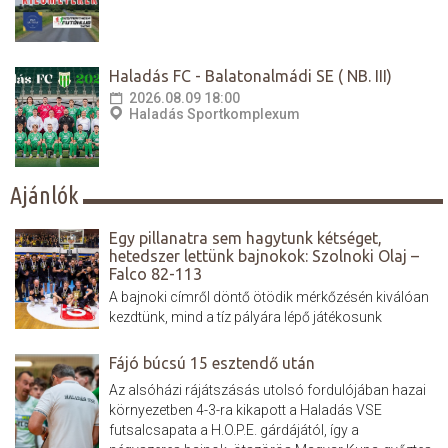
Haladás FC - Balatonalmádi SE ( NB. III)
2026.08.09 18:00
Haladás Sportkomplexum
Ajánlók
Egy pillanatra sem hagytunk kétséget,
hetedszer lettünk bajnokok: Szolnoki Olaj –
Falco 82-113
A bajnoki címről döntő ötödik mérkőzésén kiválóan
kezdtünk, mind a tíz pályára lépő játékosunk
szerzett kosarat és 10 ponttal megléptünk. Aztán
valóságos kosáresőt zúdítottunk rájuk, a félidőben,
Fájó búcsú 15 esztendő után
14 pont volt az előnyünk. A harmadik játékrészben
Az alsóházi rájátszásás utolsó fordulójában hazai
teljesen szétestek a hazaiak, a hajrában pedig jól
környezetben 4-3-ra kikapott a Haladás VSE
menedzseltük...
futsalcsapata a H.O.P.E. gárdájától, így a