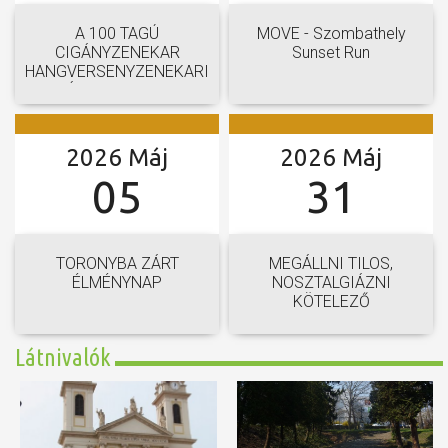
A 100 TAGÚ
MOVE - Szombathely
CIGÁNYZENEKAR
Sunset Run
HANGVERSENYZENEKARI
GÁLAKONCERTJE
2026 Máj
2026 Máj
05
31
TORONYBA ZÁRT
MEGÁLLNI TILOS,
ÉLMÉNYNAP
NOSZTALGIÁZNI
KÖTELEZŐ
Látnivalók