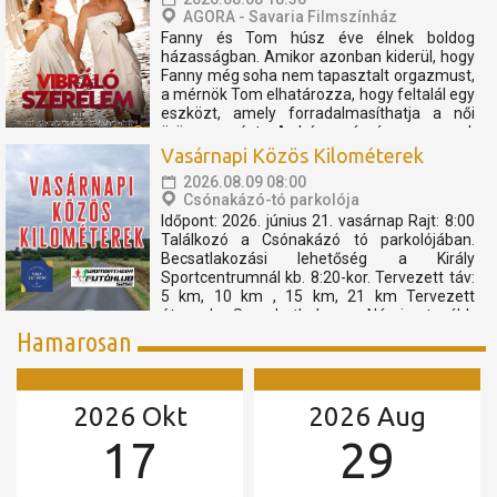
AGORA - Savaria Filmszínház
Fanny és Tom húsz éve élnek boldog
házasságban. Amikor azonban kiderül, hogy
Fanny még soha nem tapasztalt orgazmust,
a mérnök Tom elhatározza, hogy feltalál egy
eszközt, amely forradalmasíthatja a női
örömszerzést. A házaspár így egy vad,
mégis megható utazásra indul, amely tele
Vasárnapi Közös Kilométerek
van humorral, felfedezéssel...
2026.08.09 08:00
Csónakázó-tó parkolója
Időpont: 2026. június 21. vasárnap Rajt: 8:00
Találkozó a Csónakázó tó parkolójában.
Becsatlakozási lehetőség a Király
Sportcentrumnál kb. 8:20-kor. Tervezett táv:
5 km, 10 km , 15 km, 21 km Tervezett
útvonal: Szombathely - Nárai -tovább
Pornóapáti felé, féltávnál fordulással. A
Hamarosan
rövidebb távok féltávnál...
2026 Okt
2026 Aug
17
29