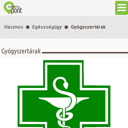
Aktuális
Hasznos
Egészségügy
Gyógyszertárak
Programok
Gyógyszertárak
Látnivalók
Gasztronómia
Szállás
Sport
Szabadidő