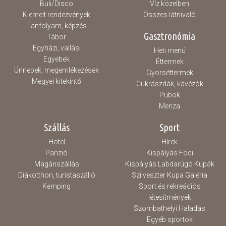
Buli/Disco
Víz közelben
Kiemelt rendezvények
Összes látnivaló
Tanfolyam, képzés
Gasztronómia
Tábor
Egyházi, vallási
Heti menü
Egyebek
Éttermek
Ünnepek, megemlékezések
Gyorséttermek
Megyei kitekintő
Cukrászdák, kávézók
Pubok
Menza
Szállás
Sport
Hotel
Hírek
Panzió
Kispályás Foci
Magánszállás
Kispályás Labdarúgó Kupák
Diákotthon, turistaszálló
Szilveszter Kupa Galéria
Kemping
Sport és rekreációs
létesítmények
Szombathelyi Haladás
Egyéb sportok