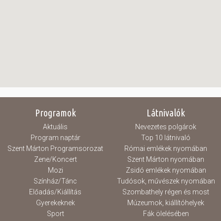
Programok
Látnivalók
Aktuális
Nevezetes polgárok
Program naptár
Top 10 látnivaló
Szent Márton Programsorozat
Római emlékek nyomában
Zene/Koncert
Szent Márton nyomában
Mozi
Zsidó emlékek nyomában
Színház/Tánc
Tudósok, művészek nyomában
Előadás/Kiállítás
Szombathely régen és most
Gyerekeknek
Múzeumok, kiállítóhelyek
Sport
Fák ölelésében