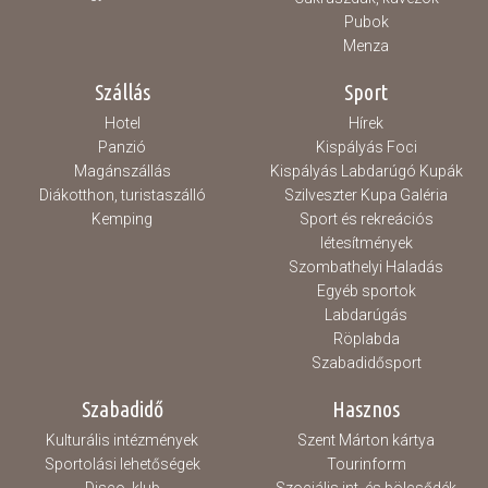
Pubok
Menza
Szállás
Sport
Hotel
Hírek
Panzió
Kispályás Foci
Magánszállás
Kispályás Labdarúgó Kupák
Diákotthon, turistaszálló
Szilveszter Kupa Galéria
Kemping
Sport és rekreációs
létesítmények
Szombathelyi Haladás
Egyéb sportok
Labdarúgás
Röplabda
Szabadidősport
Szabadidő
Hasznos
Kulturális intézmények
Szent Márton kártya
Sportolási lehetőségek
Tourinform
Disco, klub
Szociális int. és bölcsődék