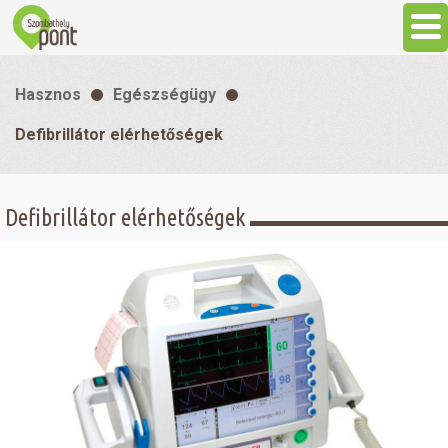
Aktuális
Hasznos
Egészségügy
Programok
Defibrillátor elérhetőségek
Látnivalók
Defibrillátor elérhetőségek
Gasztronómia
Szállás
Sport
Szabadidő