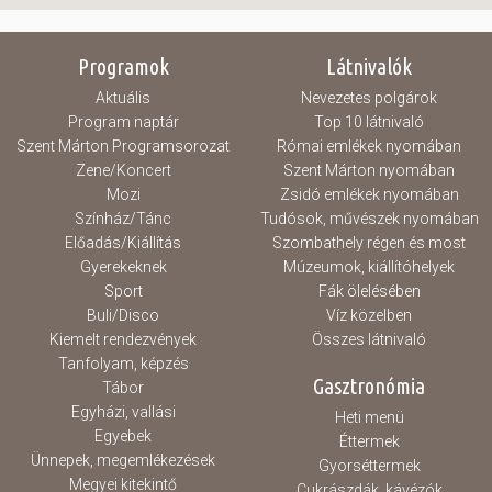
Programok
Látnivalók
Aktuális
Nevezetes polgárok
Program naptár
Top 10 látnivaló
Szent Márton Programsorozat
Római emlékek nyomában
Zene/Koncert
Szent Márton nyomában
Mozi
Zsidó emlékek nyomában
Színház/Tánc
Tudósok, művészek nyomában
Előadás/Kiállítás
Szombathely régen és most
Gyerekeknek
Múzeumok, kiállítóhelyek
Sport
Fák ölelésében
Buli/Disco
Víz közelben
Kiemelt rendezvények
Összes látnivaló
Tanfolyam, képzés
Gasztronómia
Tábor
Egyházi, vallási
Heti menü
Egyebek
Éttermek
Ünnepek, megemlékezések
Gyorséttermek
Megyei kitekintő
Cukrászdák, kávézók