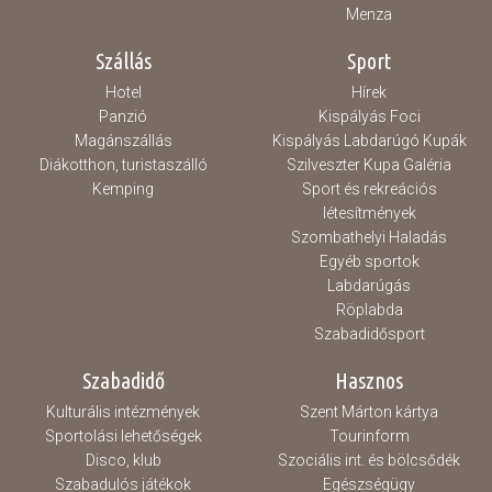
Menza
Szállás
Sport
Hotel
Hírek
Panzió
Kispályás Foci
Magánszállás
Kispályás Labdarúgó Kupák
Diákotthon, turistaszálló
Szilveszter Kupa Galéria
Kemping
Sport és rekreációs
létesítmények
Szombathelyi Haladás
Egyéb sportok
Labdarúgás
Röplabda
Szabadidősport
Szabadidő
Hasznos
Kulturális intézmények
Szent Márton kártya
Sportolási lehetőségek
Tourinform
Disco, klub
Szociális int. és bölcsődék
Szabadulós játékok
Egészségügy