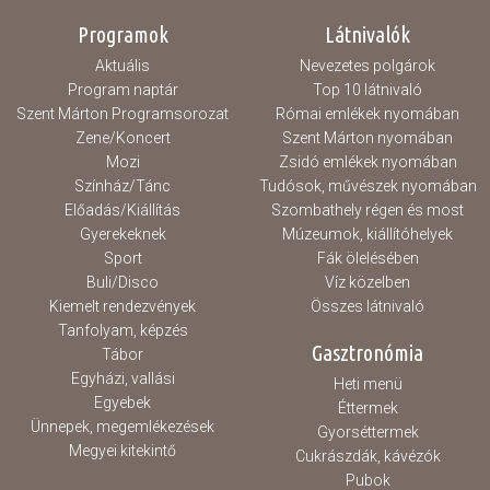
Programok
Látnivalók
Aktuális
Nevezetes polgárok
Program naptár
Top 10 látnivaló
Szent Márton Programsorozat
Római emlékek nyomában
Zene/Koncert
Szent Márton nyomában
Mozi
Zsidó emlékek nyomában
Színház/Tánc
Tudósok, művészek nyomában
Előadás/Kiállítás
Szombathely régen és most
Gyerekeknek
Múzeumok, kiállítóhelyek
Sport
Fák ölelésében
Buli/Disco
Víz közelben
Kiemelt rendezvények
Összes látnivaló
Tanfolyam, képzés
Gasztronómia
Tábor
Egyházi, vallási
Heti menü
Egyebek
Éttermek
Ünnepek, megemlékezések
Gyorséttermek
Megyei kitekintő
Cukrászdák, kávézók
Pubok