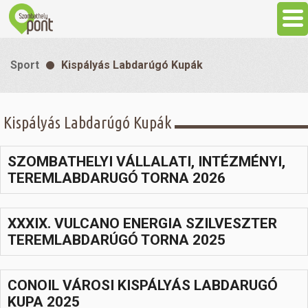
Aktuális
Sport
Kispályás Labdarúgó Kupák
Programok
Kispályás Labdarúgó Kupák
Látnivalók
SZOMBATHELYI VÁLLALATI, INTÉZMÉNYI,
Gasztronómia
TEREMLABDARUGÓ TORNA 2026
Szállás
XXXIX. VULCANO ENERGIA SZILVESZTER
TEREMLABDARÚGÓ TORNA 2025
Sport
CONOIL VÁROSI KISPÁLYÁS LABDARUGÓ
Szabadidő
KUPA 2025