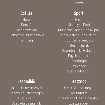
Menza
Szállás
Sport
Hotel
Hírek
Panzió
Kispályás Foci
Magánszállás
Kispályás Labdarúgó Kupák
Diákotthon, turistaszálló
Szilveszter Kupa Galéria
Kemping
Sport és rekreációs
létesítmények
Szombathelyi Haladás
Egyéb sportok
Labdarúgás
Röplabda
Szabadidősport
Szabadidő
Hasznos
Kulturális intézmények
Szent Márton kártya
Sportolási lehetőségek
Tourinform
Disco, klub
Szociális int. és bölcsődék
Szabadulós játékok
Egészségügy