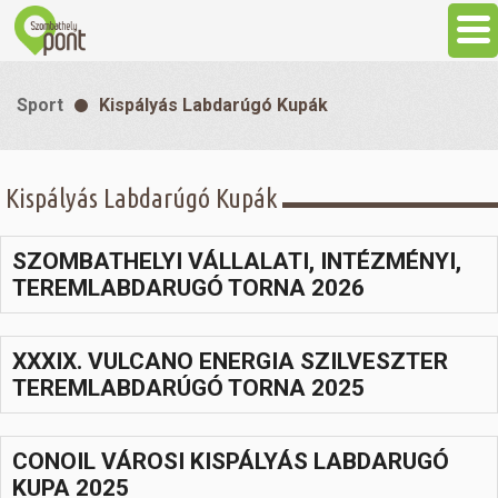
Aktuális
Sport
Kispályás Labdarúgó Kupák
Programok
Kispályás Labdarúgó Kupák
Látnivalók
SZOMBATHELYI VÁLLALATI, INTÉZMÉNYI,
Gasztronómia
TEREMLABDARUGÓ TORNA 2026
Szállás
XXXIX. VULCANO ENERGIA SZILVESZTER
TEREMLABDARÚGÓ TORNA 2025
Sport
CONOIL VÁROSI KISPÁLYÁS LABDARUGÓ
Szabadidő
KUPA 2025