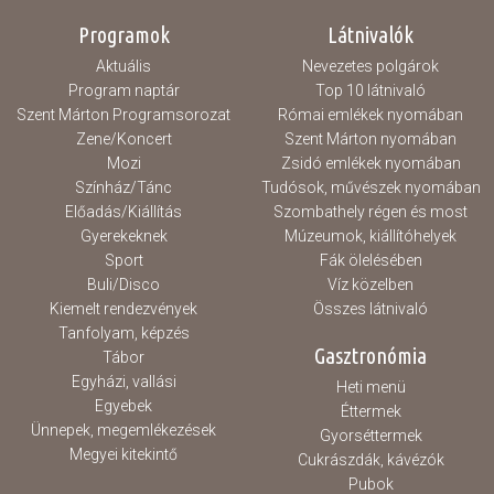
Programok
Látnivalók
Aktuális
Nevezetes polgárok
Program naptár
Top 10 látnivaló
Szent Márton Programsorozat
Római emlékek nyomában
Zene/Koncert
Szent Márton nyomában
Mozi
Zsidó emlékek nyomában
Színház/Tánc
Tudósok, művészek nyomában
Előadás/Kiállítás
Szombathely régen és most
Gyerekeknek
Múzeumok, kiállítóhelyek
Sport
Fák ölelésében
Buli/Disco
Víz közelben
Kiemelt rendezvények
Összes látnivaló
Tanfolyam, képzés
Gasztronómia
Tábor
Egyházi, vallási
Heti menü
Egyebek
Éttermek
Ünnepek, megemlékezések
Gyorséttermek
Megyei kitekintő
Cukrászdák, kávézók
Pubok