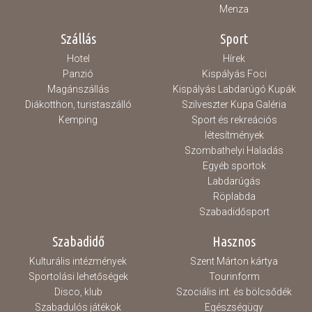
Menza
Szállás
Sport
Hotel
Hírek
Panzió
Kispályás Foci
Magánszállás
Kispályás Labdarúgó Kupák
Diákotthon, turistaszálló
Szilveszter Kupa Galéria
Kemping
Sport és rekreációs
létesítmények
Szombathelyi Haladás
Egyéb sportok
Labdarúgás
Röplabda
Szabadidősport
Szabadidő
Hasznos
Kulturális intézmények
Szent Márton kártya
Sportolási lehetőségek
Tourinform
Disco, klub
Szociális int. és bölcsődék
Szabadulós játékok
Egészségügy