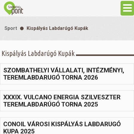
Aktuális
Sport
Kispályás Labdarúgó Kupák
Programok
Kispályás Labdarúgó Kupák
Látnivalók
SZOMBATHELYI VÁLLALATI, INTÉZMÉNYI,
Gasztronómia
TEREMLABDARUGÓ TORNA 2026
Szállás
XXXIX. VULCANO ENERGIA SZILVESZTER
TEREMLABDARÚGÓ TORNA 2025
Sport
CONOIL VÁROSI KISPÁLYÁS LABDARUGÓ
Szabadidő
KUPA 2025