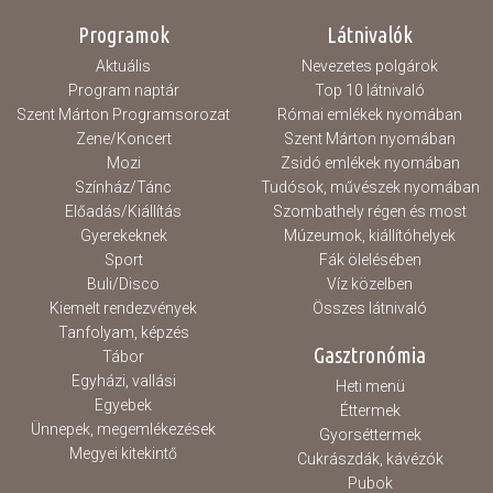
Programok
Látnivalók
Aktuális
Nevezetes polgárok
Program naptár
Top 10 látnivaló
Szent Márton Programsorozat
Római emlékek nyomában
Zene/Koncert
Szent Márton nyomában
Mozi
Zsidó emlékek nyomában
Színház/Tánc
Tudósok, művészek nyomában
Előadás/Kiállítás
Szombathely régen és most
Gyerekeknek
Múzeumok, kiállítóhelyek
Sport
Fák ölelésében
Buli/Disco
Víz közelben
Kiemelt rendezvények
Összes látnivaló
Tanfolyam, képzés
Gasztronómia
Tábor
Egyházi, vallási
Heti menü
Egyebek
Éttermek
Ünnepek, megemlékezések
Gyorséttermek
Megyei kitekintő
Cukrászdák, kávézók
Pubok